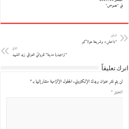
في "نصوص"
السابق
“داعش» وشريعة هولاكو
التالي
“تراجيديا مدينة” للروائي العراقي زيد الشهيد
اترك تعليقاً
لن يتم نشر عنوان بريدك الإلكتروني.
الحقول الإلزامية مشار إليها بـ
*
التعليق
*