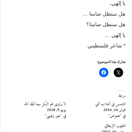
يا إلهي،
هل ستظل صامتا …
هل ستظل صامتا؟
يا إلهي …
* شاعر فلسطيني
شارك هذا الموضوع:
مرتبط
الشمس في أهداب أمي
لا يرْتَوي فمُ الرّمْل مهما قبّلَهُ الماء
فبراير 16, 2016
يونيو 9, 2018
في "نصوص"
في "خبر رئيسي"
الطبيب الإيطالي
سبتمبر 16, 2015