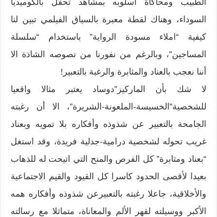
الطبيب ومحاكاة اسلوبه بمشاهد تحفل بالكوميديا
السوداء، وهناك لقطة معبرة بالسياق الفيلمي تبين لنا
كيفية “املاء مسودة الرواية” باستخدام “سلسلة
المساجين”، وبالرغم من نفورنا من نصوصه الشاذة الا
أننا نعجب بالعناد والمثابرة والرغبة بالتعبير!
لا شك بأن الماركيز”دوساد يعتبر مثالا واقعيا
للشخصية”الخسيسة-الملعونة-الشريرة”، الا أن رغبته
الجامحة بالتعبير عن شذوذه وأفكاره بلا تمويه وبعناد
غريب تحوله لشخصية درامية-جدلية فريدة، وقد استغل
“بعناد ومثابرة” كل الفرص والمنح التي اتيحت له للذهاب
بعيدا لأقصى الحدود كاسرا كل القيود والقيم الاجتماعية
والأخلاقية، جاعلا رغبته بالتعبيرعن شذوذه وأفكاره همه
الأكبر ووسيلته لقهر الألم والمعاناة، متماثلا مع رسالته