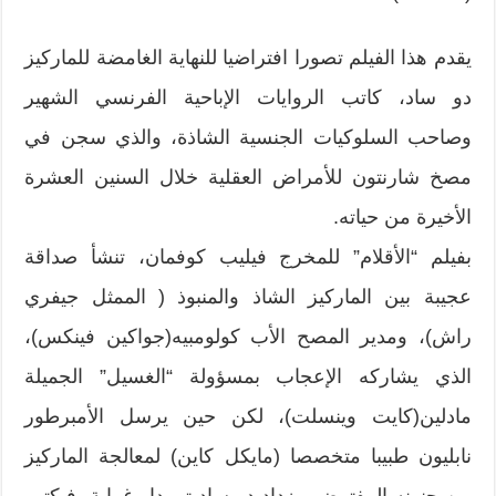
يقدم هذا الفيلم تصورا افتراضيا للنهاية الغامضة للماركيز
دو ساد، كاتب الروايات الإباحية الفرنسي الشهير
وصاحب السلوكيات الجنسية الشاذة، والذي سجن في
مصخ شارنتون للأمراض العقلية خلال السنين العشرة
الأخيرة من حياته.
بفيلم “الأقلام” للمخرج فيليب كوفمان، تنشأ صداقة
عجيبة بين الماركيز الشاذ والمنبوذ ( الممثل جيفري
راش)، ومدير المصح الأب كولومبيه(جواكين فينكس)،
الذي يشاركه الإعجاب بمسؤولة “الغسيل” الجميلة
مادلين(كايت وينسلت)، لكن حين يرسل الأمبرطور
نابليون طبيبا متخصصا (مايكل كاين) لمعالجة الماركيز
من جنونه المفترض، يزداد دو ساد تمردا وغرابة، فيكتب