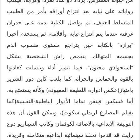
رواياته على ثيابه بعد انتزاع أوراقه بأمر من الطبيب
المتسلط العنيف، ثم يواصل الكتابة بدمه على جدران
غرفته عندما يتم انتزاع ثيابه وأقلامه، ثم يستخدم أخيرا
“برازه” بالكتابة حين يتراجع مستوى منسوب الدم
بجسمه المتهالك. يتقمص راش الشخصية بشكل
“استحواذي مجنون”، فيما يتميز أداء وينسلت كعادتها
بالقوة والحماس والجرأة، كما يلعب كاين دور الشرير
بامتياز(عكس ادواره اللطيفة المعهودة) وكأنه يستمتع به،
أما فينيكس فيتقن تماما الأدوار الباطنية-النفسية(كما
بفيلم المصارع لريدلي سكوت)، ويمكن القول أن هذه
التوليفة الابداعية بالاضافة لكوفمان وكاتب السيناريو دوغ
رايت قد قدموا تحفة سينمائية ابداعية متكاملة وفريدة،