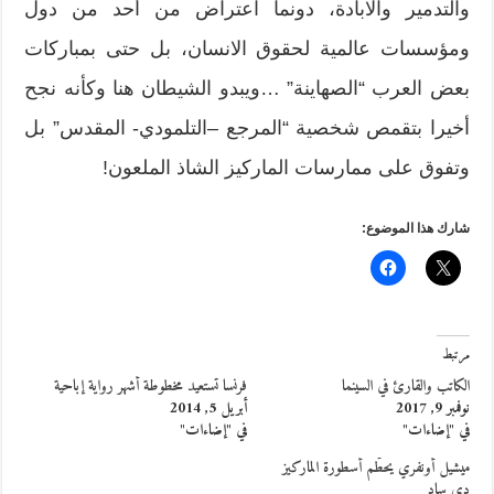
والتدمير والابادة، دونما اعتراض من أحد من دول
ومؤسسات عالمية لحقوق الانسان، بل حتى بمباركات
بعض العرب “الصهاينة” …ويبدو الشيطان هنا وكأنه نجح
أخيرا بتقمص شخصية “المرجع –التلمودي- المقدس” بل
وتفوق على ممارسات الماركيز الشاذ الملعون!
شارك هذا الموضوع:
مرتبط
الكاتب والقارئ في السينما
فرنسا تستعيد مخطوطة أشهر رواية إباحية
نوفمبر 9, 2017
أبريل 5, 2014
في "إضاءات"
في "إضاءات"
ميشيل أونفري يحطّم أسطورة الماركيز
دي ساد