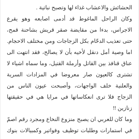
الحشائش والاعشاب غذاء لها وتصبح نباتية .
وكان الراحل الماغوط قد أدمى اصابعه وهو يقرع
الاجراس، بدءا من مقايضة صقر قريش بشاحنة قمح،
حتى تعذيب الدحّام بكل الزجاجات ومن مختلف الاحجام.
اما وصية أمل دنقل لأخيه بأن لا يصالح، فقد انتهت الى
عناق قنافذ بين القاتل وأرملة القتيل، وما سماه اشياء لا
تشترى كالعيون صار معروضا في المزادات السرية
والعلنية خلف الواجهات، وأصبحت عيون الناس من
الزجاج فلا ترى انعكاساتها في مرايا هي في حقيقتها
زنازين !!
وما كان للعربي ان يصبح منزوع النخاع ومجرد رقم اصمّ
في استمارات وطلبات توظيف وفواتير وكمبيالات بنوك