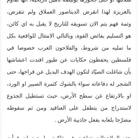
بالغريزة لهذا انقرض الديناصور العملاق ولم تنقرض،
وثمة فهم يتم الان تسويقه للتاريخ لا يقبل به اي كائن،
هو التسليم بفائض القوة، وبالتالي الامتثال للواقعية بكل
ما تمليه من شروط، والفلاحون العرب خصوصا في
فلسطين يحفظون حكايات عن طيور افتدت اعشاشها
بأن شاغلت الصيّاد لتكون الهدف البديل عن فراخها، حتى
الشجر له دفاعاته سواء بالشوك كثمرة الصبير او الورد،
او بالارتفاع عن سطح الأرض، حيث تستطيل الجذوع
لاستدراج من يتطفل على العناقيد ومن ثم سقوطه
مضرّجا بلعابه بفعل جاذبية الأرض .
هذه الملاحظات تداعت في ذاكرتي لمجرد ان قرأت