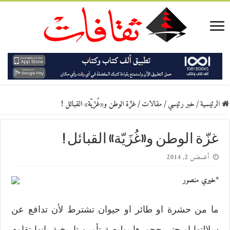
الرئيسية
/
خبر رئيسي
/
مقالات
/
غزّة الوطن و«غُزَيّة» القبائل !
غزّة الوطن و«غُزَيّة» القبائل !
أغسطس 2, 2014
*خيري منصور
ما من حشرة او طائر او حيوان تشترط لأن تدافع عن
سلالتها او حتى جحورها بوليصة تأمين تاريخية، انها تقاوم