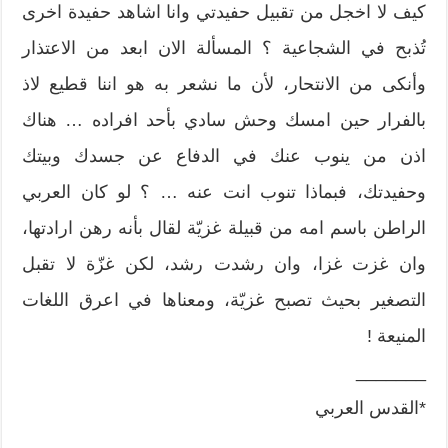
كيف لا اخجل من تقبيل حفيدتي وانا اشاهد حفيدة اخرى
تُذبح في الشجاعية ؟ المسألة الان ابعد من الاعتذار
وأنكى من الانتحار، لأن ما نشعر به هو اننا قطيع لاذ
بالفرار حين امسك وحش سادي بأحد افراده … هناك
اذن من ينوب عنك في الدفاع عن جسدك وبيتك
وحفيدتك، فبماذا تنوب انت عنه … ؟ لو كان العربي
الراطن باسم امه من قبيلة غزيّة لقال بأنه رهن ارادتها،
وان غزت غزا، وان رشدت رشد، لكن غزّة لا تقبل
التصغير بحيث تصبح غزيّة، ومعناها في اعرق اللغات
المنيعة !
_______
*القدس العربي