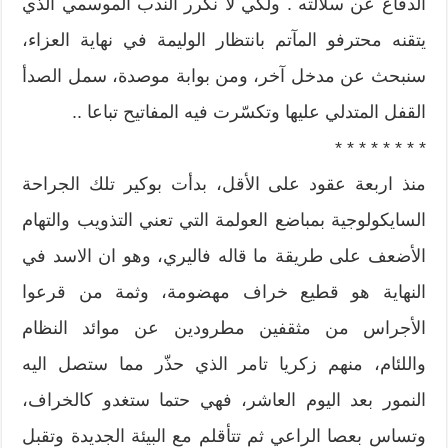
الدفاع عن سلالته . ولكي لا نكرر الندب الموسمي الذي
يتقنه محترفو المآتم بانتظار الوليمة في نهاية العزاء،
سنبحث عن مدخل آخر، ومن بوابة موصدة، سمل الصدأ
القفل المتدلي عليها وتكسّرت فيه المفاتيح تباعا ..
* * * * * * * *
منذ اربعة عقود على الأقل، بدأت بوكير تلك الجراحة
السايكولوجية بمباضع العولمة التي تعني التذويب والتهام
الأضعف على طريقة ما قاله فاليري، وهو ان الاسد في
النهاية هو قطيع خراف مهضومة، وثمة من قرعوا
الأجراس من مثقفين مطرودين عن موائد النظام
واللئام، منهم زكريا تامر الذي حذّر مما ستصل اليه
النمور بعد اليوم العاشر، فهي حتما ستغدو كالخراف،
وتساس بعصا الراعي ثم تتأقلم مع البيئة الجديدة وتقبل