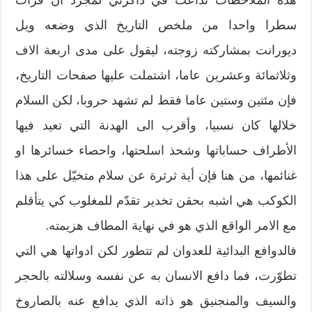
سطرا واحدا من ملخص التاريخ الذي وضعه ويل
ديورانت بمشاركته زوجته، ليقول على مدى اربعة الاف
وثلاثمائة وعشرين عاما، اشتملت عليها صفحات التاريخ،
فإن مئتين وستين عاما فقط لم تشهد حروبا، لكن السلام
خلالها كان نسبيا، وأقرب الى الهدنة التي تعيد فيها
الأطراف حساباتها وشحذ اسلحتها، واحصاء خسائرها او
غنائمها، من هنا فإن أية ثرثرة عن سلام متخيّل على هذا
الكوكب هي اشبه بحقن تخدير تقدّم للمغلوب كي يتأقلم
مع الامر الواقع الذي هو في نهاية المطاف هزيمته.
فالدوافع البدائية للعدوان لم تتطور لكن ادواتها هي التي
تطوّرت، فما دافع الانسان به عن نفسه وسلالته بالحجر
والسيف والمنجنيق هو ذاته الذي يدافع عنه بالصاروخ