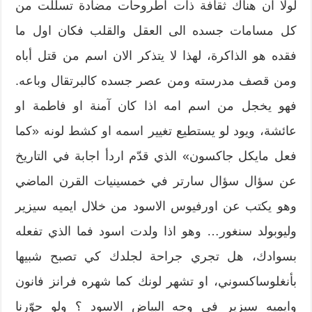
لولا ان هناك ثقافة ذات اطروحات مضادة تسللت من
كل مسامات جسده الى العقل والقلب فكان اول ما
فقده هو الذاكرة، لهذا لا يتذكر الان اسم من قتل أباه
ومن قصف مدرسته ومن عصر جسده كالبرتقال وباعه.
فهو يخجل من اسم امه اذا كان آمنة او فاطمة او
عائشة، ويود لو يستطيع تغيير اسمه او كشط لونه «كما
فعل مايكل جاكسون» الذي قدّم اردأ اجابة في التاريخ
عن سؤال سؤال سارتر في خمسينيات القرن الماضي
وهو يكتب عن اورفيوس الاسود من خلال ايميه سيزير
وليوبولد سنغور… وهو اذا ولدت اسود فما الذي تفعله
بسوادك، هل تجري جراحة لجلدك كي تصبح شبيها
بأنغلوساكسوني، او تشهر لونك كما شهره فرانز فانون
وايميه سيزير في وجه البياض الاسود ؟ ولو حوّرنا