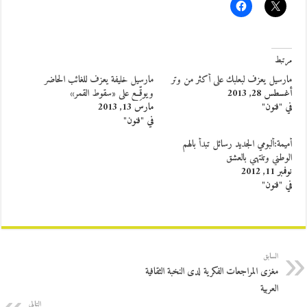
مرتبط
مارسيل يعزف لبعلبك على أكثر من وتر
مارسيل خليفة يعزف للغائب الحاضر
أغسطس 28, 2013
ويوقِّع على «سقوط القمر»
في "فنون"
مارس 13, 2013
في "فنون"
أميمة:ألبومي الجديد رسائل تبدأ بالهم
الوطني وتنتهي بالعشق
نوفمبر 11, 2012
في "فنون"
السابق
مغزى المراجعات الفكرية لدى النخبة الثقافية
العربية
التالي