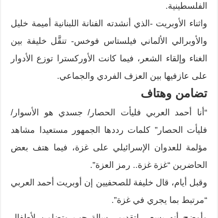
الفلسطينية.
واثناء الأوبريت -الذي أنشدته الفنانة اللبنانية أميمة خليل
والأوبرالي الألماني فيلستاس فوخس- تنقَّل خليفة بين
الغناء وإلقاء الشعر، فيما كانت الأوركسترا توزع الأدوار
على عازفيها بين العزف الفردي والجماعي.
تضامن وهتاف
“أنا أحمد العربي فليأت الحصار/ جسدي هو الأسوار/
فليأت الحصار” كلمات رددها الجمهور مستعيدا مشاهد
مؤلمة للعدوان الإسرائيلي على غزة، فيما هتف بعض
الحاضرين “غزة غزة.. رمز العزة”.
وقبل أيام، قال خليفة للصحفيين إن أوبريت أحمد العربي
“مرتبط بما يجري في غزة”.
وأوضح أنه يسعى لتقديم رسالة حب وتضامن لأطفال