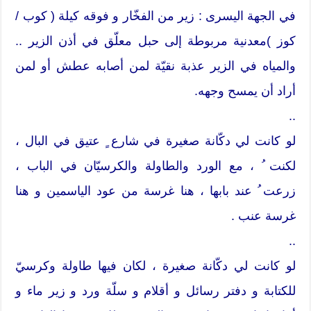
في الجهة اليسرى : زير من الفخّار و فوقه كيلة ( كوب /
كوز )معدنية مربوطة إلى حبل معلّق في أذن الزير ..
والمياه في الزير عذبة نقيّة لمن أصابه عطش أو لمن
أراد أن يمسح وجهه.
..
لو كانت لي دكّانة صغيرة في شارع ٍ عتيق في البال ،
لكنت ُ ، مع الورد والطاولة والكرسيّان في الباب ،
زرعت ُ عند بابها ، هنا غرسة من عود الياسمين و هنا
غرسة عنب .
..
لو كانت لي دكّانة صغيرة ، لكان فيها طاولة وكرسيّ
للكتابة و دفتر رسائل و أقلام و سلّة ورد و زير ماء و