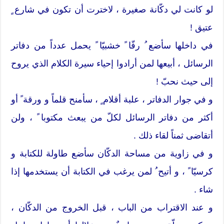
لو كانت لي دكّانة صغيرة ، لاخترت أن تكون في شارع ٍ
عتيق !
في داخلها سأضع ُ رفّا ً خشبيّا ً يحمل عدداً من دفاتر
الرسائل ، أبيعها لمن أرادوا إحياء سيرة الكلام الذي يروح
إلى حيث نحبّ !
و في جوار الدفاتر ، علبة أقلام ٍ ، سأمنح قلماً و ورقة ً أو
أكثر من دفاتر الرسائل لكلّ من يبعث مكتوبا ً ، ولن
أتقاضى ثمناً لقاء ذلك .
و في زاوية من مساحة الدكّان سأضع طاولة للكتابة و
كرسيّا ً ، و أتيح ُ لمن يرغب في الكتابة أن يستخدمها إذا
شاء .
و عند الاقتراب من الباب ، قبل الخروج من الدكّان ،