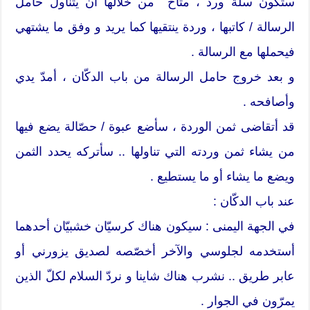
ستكون سلّة ورد ، متاح ٌ من خلالها أن يتناول حامل
الرسالة / كاتبها ، وردة ينتقيها كما يريد و وفق ما يشتهي
فيحملها مع الرسالة .
و بعد خروج حامل الرسالة من باب الدكّان ، أمدّ يدي
وأصافحه .
قد أتقاضى ثمن الوردة ، سأضع عبوة / حصّالة يضع فيها
من يشاء ثمن وردته التي تناولها .. سأتركه يحدد الثمن
ويضع ما يشاء أو ما يستطيع .
عند باب الدكّان :
في الجهة اليمنى : سيكون هناك كرسيّان خشبيّان أحدهما
أستخدمه لجلوسي والآخر أخصّصه لصديق يزورني أو
عابر طريق .. نشرب هناك شاينا و نردّ السلام لكلّ الذين
يمرّون في الجوار .