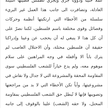
عملاً حثيثاً ودؤوباً جرى ويجري لطمس قضيتها النبيلة
العادلة، وتضافرت الى جانب هذا العمل غير البريء
سلسلة من الأخطاء التي ارتكبتها أنظمة وحركات
وفصائل وقوى مختلفة باسم فلسطين، لكننا نصرّ على
أن كل هذا لا ينبغي له أن يحجب عن وعينا وإدراكنا
حقيقة أن فلسطين محتلة، وأن الاحتلال الغاصب لم
يترك باباً الا وأقفله في وجه المراهنين على سلام
موهوم معه، ولم يدع خياراً للشعب الفلسطيني سوى
المقاومة المحقة والمشروعة التي لا جدال ولا نقاش في
مشروعيتها، وأياً تكن الأخطاء التي لا بد من مراجعتها
وتصويبها فإنها لا تُبطل حق الشعب الفلسطيني بمقاومة
المحتل، ولا حقه (الشعب) علينا بالوقوف إلى جانبه