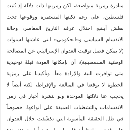
مبادرة رمزية متواضعة، لكن رمزيتها ذات دلالة إذ تُثبت
فلسطين، على رغم نكبتها المستمرة ووقوعها تحت
بطش أبشع احتلال عرفه التاريخ المعاصر، وحالة
الانقسام السياسي و»الحكومي» التي عاشتها لسنوات
(لا يمكن فصل توقيت العدوان الإسرائيلي عن المصالحة
الوطنية الفلسطينية)، أن بإمكانها العودة قبلةً توحيدية
متى توافرت النية والإرادة معاً، وتأكيدنا على رمزية
الخطوة لا يوقعنا في المبالغة والإفراط، لكنه أيضاً لا
يحجب عنا دلالتها الموحدة ولو لنشرة أخبار في زمن
الانقسامات والتشظيات العميقة على أنواعها، خصوصاً
في ظل الحقيقة المأسوية التي تكشّفت خلال العدوان
على غزة ومفادها أن فلسطين لم تعد أولوية عند جزء