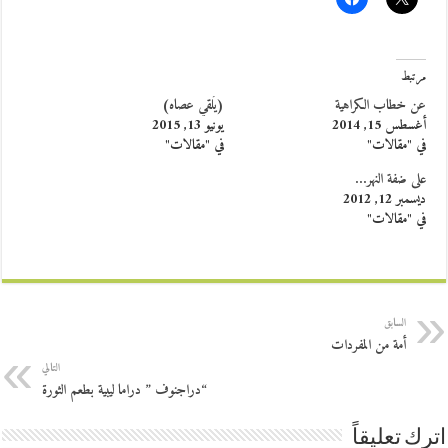
مرتبط
عن خطاب الكراهية
(يُلقي عصاه)
أغسطس 15, 2014
يونيو 13, 2015
في "مقالات"
في "مقالات"
على ضفة النهر…
ديسمبر 12, 2012
في "مقالات"
السابق
أمة من المفردات
التالي
“دراجنوف ” دراما ليبية بطعم الثورة
اترك تعليقاً