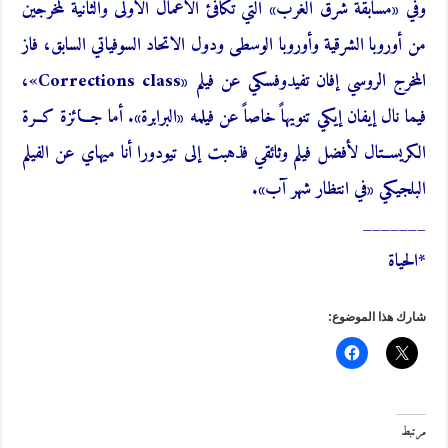
وفي «مسابقة شرق الغرب» التي تكافئ الأعمال الأولى والثانية لمخرجين
من أوروبا الشرقية وأوروبا الوسطى ودول الاتحاد السوفياتي السابق، فاز
المخرج الروسي إفان تفيدوفسكي عن فيلم «Corrections class»،
فيما نال إيفان إيكي تنويهاً خاصاً عن فيلمه «البرابرة». أما جـــائزة كــرة
الكريســتال لأفضل فيلم وثائقي فذهبت إلى تيودورا أنا ميهاي عن الفيلم
البلجيكي «في انتظار شهر آب».
_______
*الحياة
شارك هذا الموضوع:
مرتبط