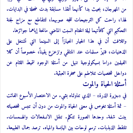
من المهرجان، بحيث بدا كأنهما أنقذا مسابقة بدت ضحلة في البدايات.
لهذا، راحت كل الترجيحات تتجه صوبهما، لتتقاطع مع مزاج لجنة
التحكيم التي كافأتهما ليلة الختام السبت الماضي مانحة إياهما جوائزها.
واللافت أن في هذا الخيار انحيازاً إلى السينما التي تشتغل على
الذهنيات، فتهزّ مسلمات عند المتلقي وتزعزع يقيناً، خصوصاً أن كلا
الفيلمين دراما بسيكولوجية تنهل من أسئلة الوجود لتميط اللثام عن
دواخل شخصيات تتلاطم على صخرة العبثية.
أسئلة الحياة والموت
في «جزيرة الذرة» – الذي تناولناه بشيء من الاختصار الأسبوع الفائت
– ثمة أسئلة تغوص في معنى الحياة والموت من دون أن تنبس شخصياته
ببنت شفة. وحدها الصورة تتكلم. تنقل الانــفعالات والهــمسات.
تلتقط الذبذبات. ترسم لوحات بين اليابسة والمياه. ترصد جمال الطبيعة.