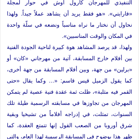
التنفيذي للمهرجان كارول أوش في حوار لمجلة
«فارايتي». «هو فقط يريد أن يشاهد عملاً جيداً. ولهذا
نحاول أن نختار ما نراه مناسباً ونضعه في سلّة واحدة
في المكان والوقت المناسبين».
ولهذا، قد يرصد المشاهد هوة كبيرة لناحية الجودة الفنية
بين أفلام خارج المسابقة، آتية من مهرجاني «كان» أو
«برلين» من جهة، وبين أفلام المسابقة من جهة أخرى،
كما يقول الزميل قيس قاسم: «… وكما يقال «حتى
القمر فيه مثلبة»، ظلت ثمة عقدة فنية عصية لم يتمكن
المهرجان من تجاوزها في مسابقته الرسمية طيلة تلك
السنوات، تمثلت، في إدراجه أفلاماً من تشيخيا وبقية
شرق أوروبا من الصعب القول إنها تتمتع العقدة، كما
ظهر هذا بوضوح في المسابقة الرسمية لهذا العام، والتي