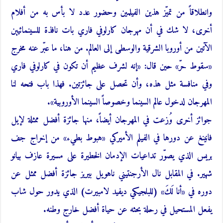
وانطلاقاً من تميّز هذين الفيلمين وحضور عدد لا بأس به من أفلام
أخرى، لا شك في أن مهرجان كارلوفي فاري بات نافذة للسينمائيين
الآتين من أوروبا الشرقية والوسطى إلى العالم. من هنا، ما عبّر عنه مخرج
«سقوط حرّ» حين قال: «إنه لشرف عظيم أن تكون في كارلوفي فاري
وفي منافسة مثل هذه، وأن تحصل على جائزتين. فهذا باب فتحه لنا
المهرجان لدخول عالم السينما وخصوصاً السينما الأوروبية».
جوائز أخرى وُزعت في المهرجان أيضاً، منها جائزة أفضل ممثلة لإيل
فانينغ عن دورها في الفيلم الأميركي «هبوط بطيء» من إخراج جف
بريس الذي يصوّر تداعيات الإدمان الخطيرة على مسيرة عازف بيانو
شهير. في المقابل نال الأرجنتيني ناهويل بيريز جائزة أفضل ممثل عن
دوره في «أنا لَكَ» (للبلجيكي ديفيد لامبيرت) الذي يدور حول شاب
يفعل المستحيل في رحلة بحثه عن حياة أفضل خارج وطنه.