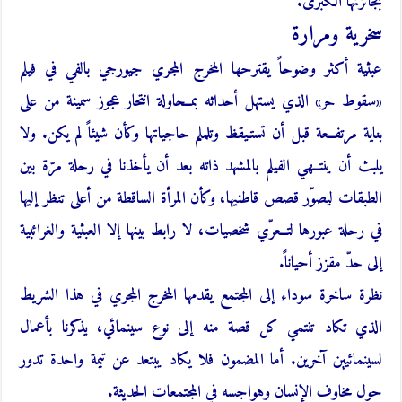
بجائزتها الكبرى.
سخرية ومرارة
عبثية أكثر وضوحاً يقترحها المخرج المجري جيورجي بالفي في فيلم
«سقوط حر» الذي يستهل أحداثه بمــحاولة انتحار عجوز سمينة من على
بناية مرتفــعة قبل أن تستـيقظ وتلملم حاجياتها وكأن شيئاً لم يكن. ولا
يلبث أن ينتــهي الفيلم بالمشهد ذاته بعد أن يأخذنا في رحلة مرّة بين
الطبقات ليصوّر قصص قاطنيها، وكأن المرأة الساقطة من أعلى تنظر إليها
في رحلة عبورها لتــعرّي شخصيات، لا رابط بينها إلا العبثية والغرائبية
إلى حدّ مقزز أحياناً.
نظرة ساخرة سوداء إلى المجتمع يقدمها المخرج المجري في هذا الشريط
الذي تكاد تنتمي كل قصة منه إلى نوع سينمائي، يذكرنا بأعمال
لسينمائيين آخرين. أما المضمون فلا يكاد يبتعد عن تيمة واحدة تدور
حول مخاوف الإنسان وهواجسه في المجتمعات الحديثة.