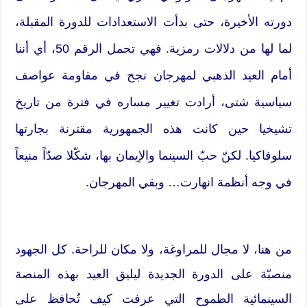
دورته الأخيرة، حتى بدأت الاستعدادات للدورة المقبلة،
لما لها من دلالات رمزية. فهي تحمل الرقم 50، أي أننا
أمام العيد الذهبي لمهرجان نجح في مقاومة عواصف
سياسية شتى، أرادت تغيير مساره في فترة من تاريخ
تشيخيا حين كانت هذه الجمهورية مقترنة بجارتها
سلوفاكيا. لكنّ حبّ السينما والإيمان بها، شكّلا صدّاً منيعاً
في وجه أنظمة انهارت… وبقي المهرجان.
من هنا، لا مجال للمراوغة، ولا مكان للراحة. كل الجهود
منصبّة على الدورة الجديدة ليليق العيد بهذه المنصة
السينمائية الطموح التي عرفت كيف تُحافظ على