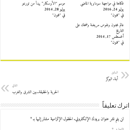
فكاهة في مواجهة سوداوية الماضي
موسم “الأوسكار” يبدأ من تورنتو
يوليو 24, 2016
يوليو 28, 2014
في "فنون"
في "فنون"
عالم مجنون ونفوس مريضة وضحك على
التاريخ
أغسطس 17, 2014
في "فنون"
السابق
أبناء البوكر
التالي
الحرية والحقيقة..بين الشرق والغرب
اترك تعليقاً
لن يتم نشر عنوان بريدك الإلكتروني.
الحقول الإلزامية مشار إليها بـ
*
التعليق
*