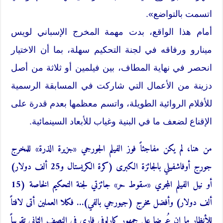
اتسمت بالتواضع».
أمام هذا الواقع، بدت مهمة المخرج الإسباني لويس
مينارو ورفاقه في لجنة التحكيم سهلة، بما أن الاختيار
انحصر في نهاية المطاف، بين فيلمين أو ثلاثة من أصل
دزينة من الأعمال التي شاركت في المسابقة الرسمية
للأفلام الروائية الطويلة، واتسم معظمها بعدم قدرة على
ا
لإقناع لضعف ما في البنية وغياب للأبعاد السينمائية.
من هنا، لم يكن مفاجئاً فوز الفيلم الجورجي «جزيرة الذرة» للمخرج
جورج أوفاشفيلي بالجائزة الكبرى (كرة الكريستال و25 ألف دولار)
أو نيل الفيلم المجري «سقوط حر» جائزتي لجنة التحكيم الخاصة (15
ألف دولار) وأفضل مخرج (جيورجي بالفي)… فكلا العملين أتى لافتاً
للأنظار ما إن عُرضا على جمهور كارلوفي فاري في النصف الثاني تقريباً