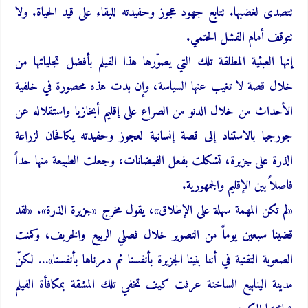
تتصدى لغضبها. تتابع جهود عجوز وحفيدته للبقاء على قيد الحياة. ولا
تتوقف أمام الفشل الحتمي.
إنها العبثية المطلقة تلك التي يصوّرها هذا الفيلم بأفضل تجلياتها من
خلال قصة لا تغيب عنها السياسة، وإن بدت هذه محصورة في خلفية
الأحداث من خلال الدنو من الصراع على إقليم أبخازيا واستقلاله عن
جورجيا بالاستناد إلى قصة إنسانية لعجوز وحفيدته يكافحان لزراعة
الذرة على جزيرة، تشكلت بفعل الفيضانات، وجعلت الطبيعة منها حداً
فاصلاً بين الإقليم والجمهورية.
«لم تكن المهمة سهلة على الإطلاق»، يقول مخرج «جزيرة الذرة». «لقد
قضينا سبعين يوماً من التصوير خلال فصلي الربيع والخريف، وكمنت
الصعوبة التقنية في أننا بنينا الجزيرة بأنفسنا ثم دمرناها بأنفسنا»… لكنّ
مدينة الينابيع الساخنة عرفت كيف تخفي تلك المشقة بمكافأة الفيلم