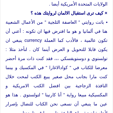
الولايات المتحدة الأمريكية أيضا .
× كيف ترى استقبال الالمان لروايتك هذه ؟
• باتت روايتي ” العاصفة الثلجية ” من الأعمال الشعبية
هنا في ألمانيا و هو ما افترض فيها ان تكونه : أعني أن
تكون عالمية ، فالأدب كما العملة currency ينبغي ان
يكون قابلا للتحويل و العرض أينما كان . لنأخذ مثلا :
تولستوي و دوستويفسكي ،،، فقد كنت ذات مرة أحضر
معرضا للكتاب في ” كوادالاغارا ” في المكسيك و بينما
كنت مارا بجانب محل صغير يبيع الكتب لمحت خلال
النافذة الزجاجية بين افضل الكتب الامريكية و
المكسيكية مبيعا رواية ” أنا كارنينا ” لتولستوي . هذا هو
عين ما ينبغي أن نسعى نحن الكتاب للنضال بإصرار
لأجله : ان تبقى اعمالنا عقودا و ربما قرونا بعدنا.