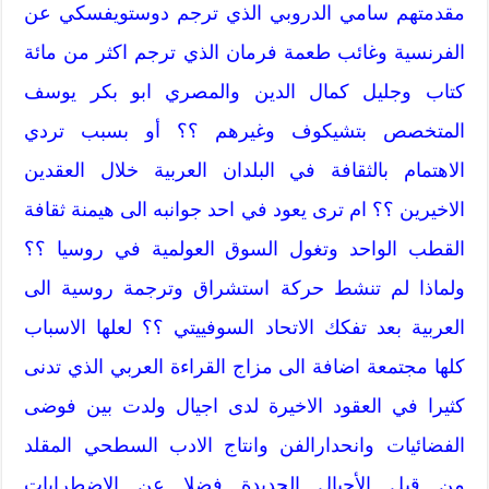
مقدمتهم سامي الدروبي الذي ترجم دوستويفسكي عن
الفرنسية وغائب طعمة فرمان الذي ترجم اكثر من مائة
كتاب وجليل كمال الدين والمصري ابو بكر يوسف
المتخصص بتشيكوف وغيرهم ؟؟ أو بسبب تردي
الاهتمام بالثقافة في البلدان العربية خلال العقدين
الاخيرين ؟؟ ام ترى يعود في احد جوانبه الى هيمنة ثقافة
القطب الواحد وتغول السوق العولمية في روسيا ؟؟
ولماذا لم تنشط حركة استشراق وترجمة روسية الى
العربية بعد تفكك الاتحاد السوفييتي ؟؟ لعلها الاسباب
كلها مجتمعة اضافة الى مزاج القراءة العربي الذي تدنى
كثيرا في العقود الاخيرة لدى اجيال ولدت بين فوضى
الفضائيات وانحدارالفن وانتاج الادب السطحي المقلد
من قبل الأجيال الجديدة فضلا عن الاضطرابات