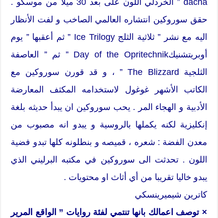
dacha ” الخردلي اللون على بعد 30 ميلا من موسكو .
حقق سوروكين انتشاره العالمي الصاخب و لفت الأنظار
اليه مع نشر ” ثلاثية الثلج Ice Trilogy ” ثم أعقبها ” يوم
أوبريتشنيكDay of the Opritechnik ” ثم ” العاصفة
الثلجية The Blizzard ” ، و قد قورن سوروكين مع
الكاتب الأشهر غوغول لاستخدامه المكثف المعارضة
الأدبية و الهجاء المر . يحب سوروكين ان يبدأ حديثه بلغة
إنكليزية لكنه يكملها بالروسية و يبدو انه مصبوب من
معدن الفضة : شعره ، قميصه و بنطلونه كلها تبدو فضية
اللون . تحدثت الى سوروكين في مكتبه البرليني الذي
يبدو خاليا تقريبا من أي أثاث او محتويات .
كاترين شيميرينسكي
× توصف اعمالك بانها تنتمي لفئة روايات ” الواقع المرير