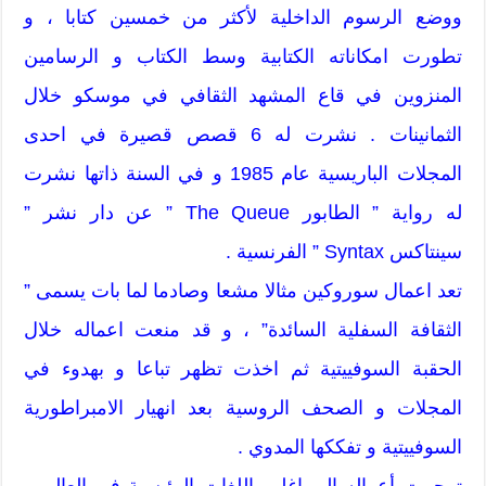
ووضع الرسوم الداخلية لأكثر من خمسين كتابا ، و
تطورت امكاناته الكتابية وسط الكتاب و الرسامين
المنزوين في قاع المشهد الثقافي في موسكو خلال
الثمانينات . نشرت له 6 قصص قصيرة في احدى
المجلات الباريسية عام 1985 و في السنة ذاتها نشرت
له رواية ” الطابور The Queue ” عن دار نشر ”
سينتاكس Syntax ” الفرنسية .
تعد اعمال سوروكين مثالا مشعا وصادما لما بات يسمى ”
الثقافة السفلية السائدة” ، و قد منعت اعماله خلال
الحقبة السوفييتية ثم اخذت تظهر تباعا و بهدوء في
المجلات و الصحف الروسية بعد انهيار الامبراطورية
السوفييتية و تفككها المدوي .
ترجمت أعماله الى اغلب اللغات الرئيسية في العالم و