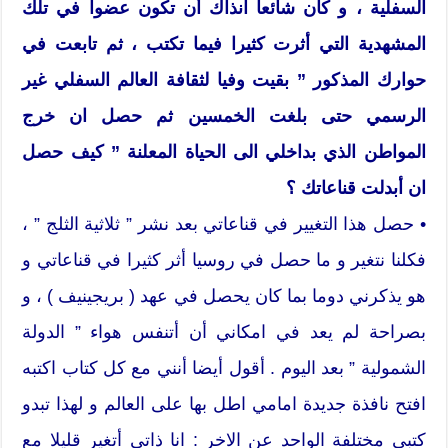
السفلية ، و كان شائعا آنذاك أن تكون عضوا في تلك
المشهدية التي أثرت كثيرا فيما تكتب ، ثم تابعت في
حوارك المذكور ” بقيت وفيا لثقافة العالم السفلي غير
الرسمي حتى بلغت الخمسين ثم حصل ان خرج
المواطن الذي بداخلي الى الحياة المعلنة ” كيف حصل
ان أبدلت قناعاتك ؟
• حصل هذا التغيير في قناعاتي بعد نشر ” ثلاثية الثلج ” ،
فكلنا نتغير و ما حصل في روسيا أثر كثيرا في قناعاتي و
هو يذكرني دوما بما كان يحصل في عهد ( بريجينيف ) ، و
بصراحة لم يعد في امكاني أن أتنفس هواء ” الدولة
الشمولية ” بعد اليوم . أقول أيضا أنني مع كل كتاب اكتبه
افتح نافذة جديدة امامي اطل بها على العالم و لهذا تبدو
كتبي مختلفة الواحد عن الاخر : انا ذاتي أتغير قليلا مع