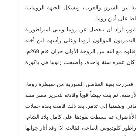
ة بين الشرق والغرب، وتشكل الجبهة الرومانية
ظ على أمن روما.
ور، أراد أن ينفصل عن روما ويبني امبراطورية
التدمريون الموالون لروما وعلى رأسهم ابن أخته
معن (موييوس)، ودبروا له مكيدة وقتلوه مع ابنه من الزوجة الأولى حران عام 269م.
 كان عمره سنة واحدة، وأصبحت زنوبيا في باكورة
، فحررت بقية المناطق السورية من سيطرة روما،
أرمنية، ثم بنت جيشاً قوياً وقادته لتحرير مصر سنة
لروماني وضمتها إلى تدمر. بعد ذلك قامت بعدة حملات
لأناضول، ثم بسطت نفوذها على كامل بلاد الشام.
اطور كلوديوس الطاعة، فقالت: لا! وقد أثار جوابها