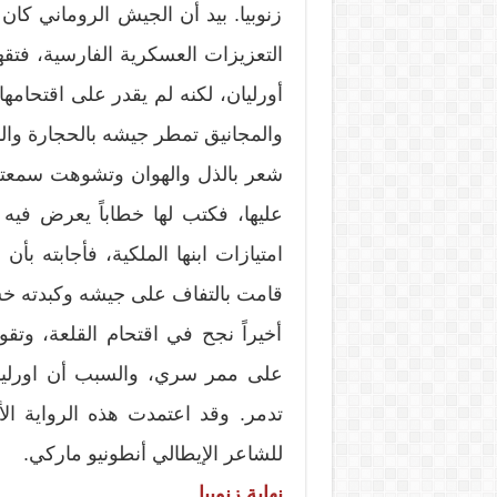
زنوبيا. بيد أن الجيش الروماني كا
التعزيزات العسكرية الفارسية، فت
أورليان، لكنه لم يقدر على اقتحامها
والمجانيق تمطر جيشه بالحجارة والنار
شعر بالذل والهوان وتشوهت سمعته،
عليها، فكتب لها خطاباً يعرض فيه 
امتيازات ابنها الملكية، فأجابته ب
قامت بالتفاف على جيشه وكبدته خس
أخيراً نجح في اقتحام القلعة، وتق
على ممر سري، والسبب أن اورليان أ
تدمر. وقد اعتمدت هذه الرواية الأع
للشاعر الإيطالي أنطونيو ماركي.
نهاية زنوبيا