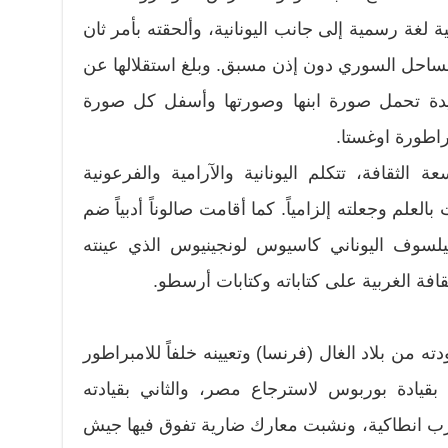
ية لغة رسمية إلى جانب اليونانية، وألحقته بأمر ثان
الساحل السوري دون إذن مسبق. وبلغ استقلالها عن
دة تحمل صورة ابنها وصورتها وأسفل كل صورة
اطورة اوغستا.
الثقافة، تتكلم اليونانية والآرامية والفرعونية
العلم وجعلته إلزامياً. كما أقامت صالوناً أدبياً ضم
يلسوف اليوناني كاسيوس لونجينيوس الذي عينته
قافة الغربية على كتاباته وكتابات أرسطو.
عد عودته من بلاد الغال (فرنسا) وتعيينه خلفاً للامبراطور
يادة بوربوس لاسترجاع مصر، والثاني بقيادته
قرب انطاكية، ونشبت معارك ضارية تفوق فيها جيش