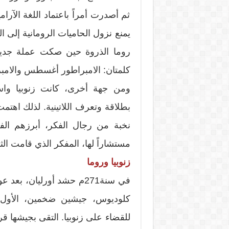
ثم أصدرت أمراً باعتماد اللغة الآرام
يمنع نزول الحاميات الرومانية إلى 
روما الذروة حين صكت عملة جدي
كلمتان: الامبراطور أغسطس والامبر
ومن جهة أخرى، كانت زنوبيا واسعة 
بطلاقة وتعرف اللاتينية. لذلك اهتمت ب
نخبة من رجال الفكر، أبرزهم الف
مستشاراً لها، المفكر الذي قامت الث
زنوبيا وروما
في سنة271م حشد أورليان، ب
كلوديوس، جيشين ضخمين، الأول بق
للقضاء على زنوبيا. التقى بجيشها 