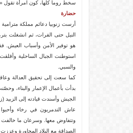
سخط روما كلها، كون امرأة تقول «ل
حضارة
أرست زنوبيا دعائم مملكة مترامية 
النيل حتى الفرات، ثم انشغلت بتر
هو توفير الأمن وأسباب العيش. فق
استوطنت الجبال الساحلية وأقلقت 
والسبي.
كما سعت إلى تحقيق العدالة وعاقب
بدأت بأعمال الإعمار والبناء، وحصّن
الجيش وأسندت قيادته إلى الزبيد (ز
عاش التدمريون في رخاء وأحبوا م
وتتفاوض معها. وسرعان ما خالفت س
الصداقة مع البلاد المجاورة وعززت