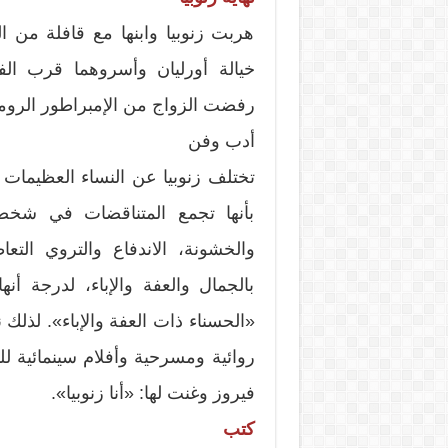
هربت زنوبيا وابنها مع قافلة من ا
خيالة أورليان وأسروهما قرب الفر
رفضت الزواج من الإمبراطور الرو
أدب وفن
تختلف زنوبيا عن النساء العظيمات ا
بأنها تجمع المتناقضات في شخصيته
والخشونة، الاندفاع والتروي التع
بالجمال والعفة والإباء، لدرجة أن
«الحسناء ذات العفة والإباء». لذلك
روائية ومسرحية وأفلام سينمائية للد
فيروز وغنت لها: «أنا زنوبيا».
كتب