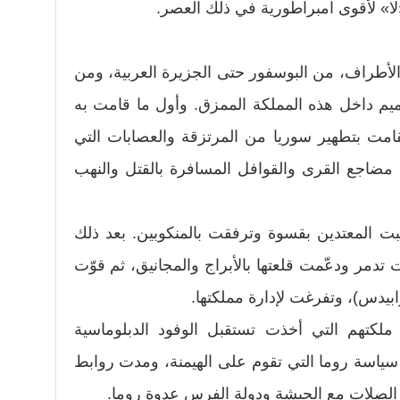
ا» لأقوى امبراطورية في ذلك العصر.
الأطراف، من البوسفور حتى الجزيرة العربية، ومن
ميم داخل هذه المملكة الممزق. وأول ما قامت به
امت بتطهير سوريا من المرتزقة والعصابات التي
مضاجع القرى والقوافل المسافرة بالقتل والنهب
ت المعتدين بقسوة وترفقت بالمنكوبين. بعد ذلك
ت تدمر ودعّمت قلعتها بالأبراج والمجانيق، ثم قوّت
ابيدس)، وتفرغت لإدارة مملكتها.
لكتهم التي أخذت تستقبل الوفود الدبلوماسية
ياسة روما التي تقوم على الهيمنة، ومدت روابط
 الصلات مع الحبشة ودولة الفرس عدوة روما.