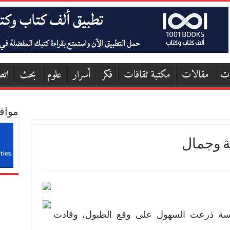
ات
مقالات
مكتبة ثقافات
فكر
أسرار
علوم
بحث
اتص
مواق
ة وجمال
رسة ذرعت السهول على وقع الطبول، وقادت