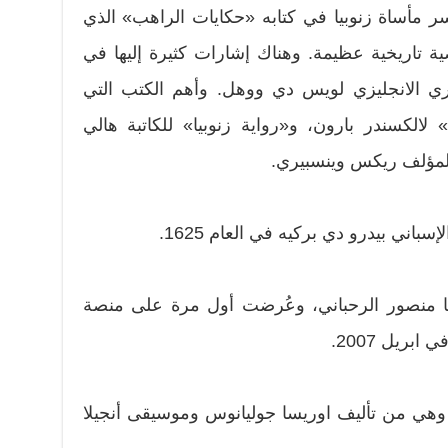
ر مأساة زنوبيا في كتابه «حكايات الراهب» الذي
تاريخية عظيمة. وهناك إشارات كثيرة إليها في
غاري الانجليزي لويس دي ووهل. وأهم الكتب التي
الكسندر بارون، و«رواية زنوبيا» للكاتبة هالي
للمؤلف ريكس وينسبيري.
اني بيدرو دي بركيه في العام 1625.
ها منصور الرحباني، وعُرضت أول مرة على منصة
ريل 2007.
رحية «زنوبيا»الموسيقية 2013، وهي من تأليف اوريسا جوليانوس وموسيقى أنجيلا