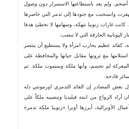
ن أضخم، ولم يعد باستطاعتها الاستمرار دون وصول
قهقرت وانسحبت مع جنودها إلى تدمر التي حاصرها
. كانت غارات زنوبيا تنهكه، وسهامها لا تخطئ هدفا
 اليونانية الحارقة التي لا تنضب.
 كقائد عظيم يحارب امرأة ولا يستطيع أن ينتصر
استلامها مع ثروتها مقابل حياتها والمحافظة على
أن المعركة لم تحسم، وأنها ملكة وستموت ملكة. ثم
ائر فادحة.
ول بعض المصادر إن القائد التدمري اورمونتي دله
راد الزواج من ابنته فيليديا وتنصيبه ملكاً على
مال الأوبرالية، أبرزها أوبرا «زنوبيا ملكة تدمر»