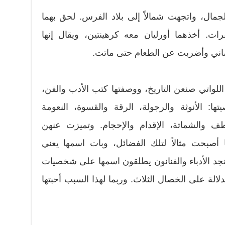
لجمال، واتجهت شمالاً إلى بلاد الفرس. لحق بهما
ات. أخذهما أورليان معه كرهينتين، ويقال إنها
ماني وأضربت عن الطعام حتى ماتت.
للواتي صنعن التاريخ، ووصفتها كتب الأدب والفن،
ا: الأنوثة والرجولة، الرقة والقسوة، النعومة
اطف والشماتة، الإقدام والإحجام. وتميزت عنهن
ها أصبحت مثالاً لتلك الفضائل، وبات اسمها يعني
 نجد الأدباء والفنانون يطلقون اسمها على شخصيات
لالة على الخصال الثلاث. وربما لهذا السبب أحبتها