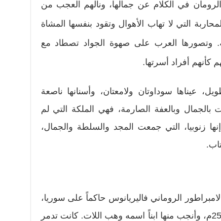
الرومان في الكلام عن جمالها، ونالهم العجب من
محاربة التي لا تهاب الأهوال وتقود بنفسها المشاة
ة. وتصورها العرب على صهوة الجواد تصطاد مع
كأنهم أفراد أسرتها.
ل، عيناها سوداوتان ولامعتان، وأسنانها ناصعة
ت بالجمال وبالعفة الصارمة، فهي الملكة التي لم
نها زنوبيا، التي جمعت المجد والسلطة والجمال،
اب.
الامبراطور الروماني فاليريانوس حاكماً على سوريا،
زوجة بعد وفاة زوجته الأولى سنة 258م، وأنجب منها ابناً اسمه وهب اللات. كانت تدمر