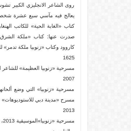
روى الشاعر الانجليزي الكبير تشوس
يعالج فيه مآسي سبع عشرة شخصية 
كتاب «الغابة الحية» للكاتب الهن
صدرت عنها: كتاب «ملكة الشرق» ل
كاروود وكتاب «زنوبيا ملكة تدمر» 
1625
مسرحية «زنوبيا العظيمة» للشاعر الإسب
2007
مسرحية «زنوبيا» التي وضع ألحان
مسرح «مدينة دبي للاستوديوهات» في اب
2013
مس