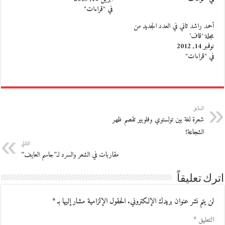
في "قراءات"
أحمد راشد ثاني في العدد الجديد من
مجلة ‘قاف’
نوفمبر 14, 2012
في "قراءات"
السابق
شعرة لغة بين تولستوي وفلوبير تقصم ظهر
الشجاعة!
التالي
مقاربات في الشعر والسرد لـ”جاسم العايف”
اترك تعليقاً
لن يتم نشر عنوان بريدك الإلكتروني.
الحقول الإلزامية مشار إليها بـ
*
التعليق
*