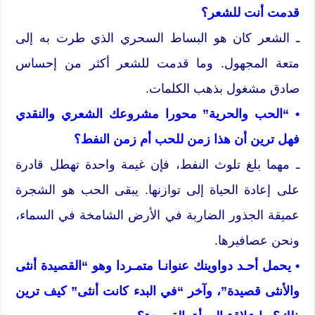
قدمت أنت للشعر؟
ـ الشعر كان هو البساط السحري الذي طرت به إلى
متعة المجهول. وما قدمت للشعر أكثر من إحساس
صادق مشغول بذهب الكلمات.
• “الحب والحرية” محورا مشروعك الشعري والنقدي
فهل ترين أن هذا زمن للحب أم زمن النفط؟
ـ مهما بلغ تلوث النفط، فإن غيمة واحدة تهطل قادرة
على إعادة الحياة إلى توازنها. يبقى الحب هو الشجرة
عميقة الجذور الضاربة في الأرض الشامخة في السماء،
ونحن عصافيرها.
• يحمل أحـد دواوينك عنوانـا متمـردا وهو “القصيدة أنثى
والأنثى قصيدة”، وآخر “في البدء كانت أنثى” كيف ترين