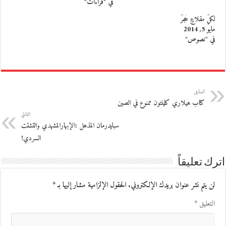
في "قراءات"
لكلِّ مقلاعٍ حَجَرْ
مايو 5, 2014
في "نصوص"
السابق
كتاب هيلاري كلينتون ممنوع في الصين
التالي
سبايدرمان المذهل :الإبهارالمشهدي والتشتت
السردي!
اترك تعليقاً
لن يتم نشر عنوان بريدك الإلكتروني.
الحقول الإلزامية مشار إليها بـ
*
التعليق
*