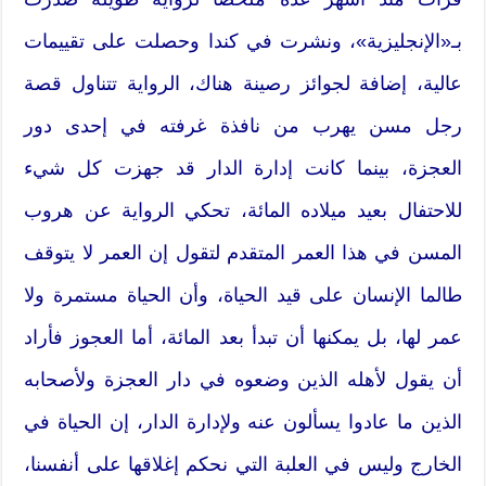
‬الخارج‮ ‬وليس‮ ‬في‮ ‬العلبة‮ ‬التي‮ ‬نحكم‮ ‬إغلاقها‮ ‬على‮ ‬أنفسنا‮،