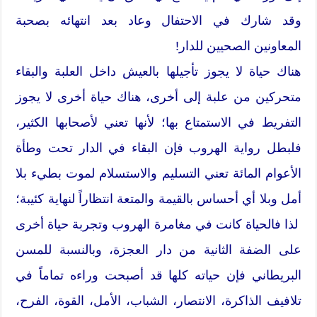
‬المعاونين‮ ‬الصحيين‮ ‬للدار!
‬التفريط‮ ‬في‮ ‬الاستمتاع‮ ‬بها‮؛ ‮‬لأنها‮ ‬تعني‮ ‬لأصحابها‮ ‬الكثير،
‬أمل‮ ‬وبلا‮ ‬أي‮ ‬أحساس‮ ‬بالقيمة‮ ‬والمتعة‮ ‬انتظاراً‮ ‬لنهاية‮ ‬كئيبة‮؛
‬تلافيف‮ ‬الذاكرة، ‮‬الانتصار، ‮‬الشباب‮‬، ‮‬الأمل، ‬القوة‬، ‮‬الفرح،