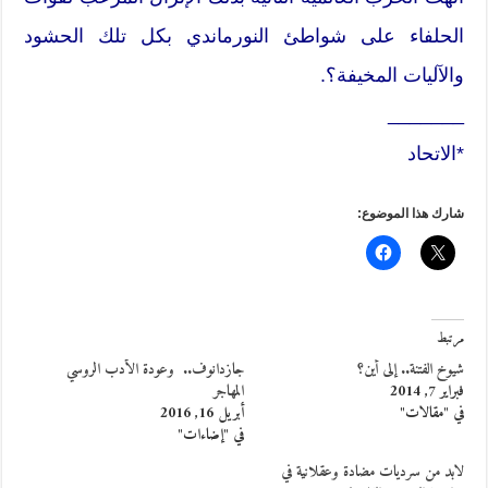
‬والآليات‮ ‬المخيفة؟.
_______
*الاتحاد
شارك هذا الموضوع:
مرتبط
شيوخ‎‮ ‬الفتنة‮.‬.‮ ‬إلى‮ ‬أين‮؟
جازدانوف‮.. ‬ وعودة الأدب الروسي
فبراير 7, 2014
المهاجر
في "مقالات"
أبريل 16, 2016
في "إضاءات"
لابد من سرديات مضادة‮ وعقلانية في