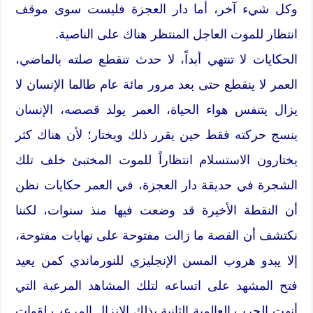
‬انتظار‮ ‬للموت‮ ‬العاجل‮ ‬المنتظر‮ ‬هناك‮ ‬على‮ ‬الناصية‮‬.
الحكايات‎‮ ‬لا‮ ‬تنتهي‮ ‬أبدا‮ً، ‮‬لا‮ ‬حدث‮ ‬تنقطع‮ ‬صلته‮ ‬بالماضي،
‬نكتشف‮ ‬أن‮ ‬القصة‮ ‬ما‮ ‬زالت‮ ‬مفتوحة‮ ‬على‮ ‬نهايات‮ ‬مفتوحة‮،