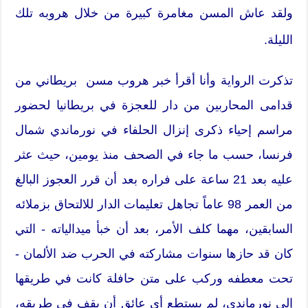
‬الليلة‮‬.
‬إلى‮ ‬نورماندي‮، ‮‬لم‮ ‬يستطع‮ ‬أي‮ ‬عائق‮ ‬أن‮ ‬يقف‮ ‬في‮ ‬طريقه‮،