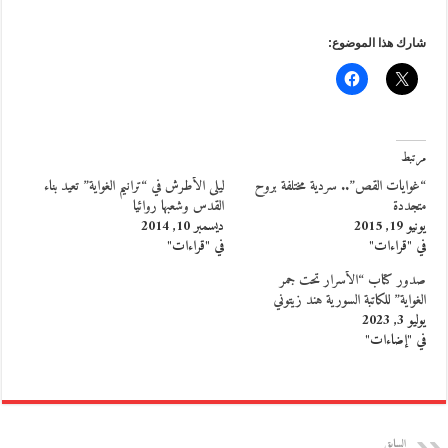
شارك هذا الموضوع:
مرتبط
“غوايات القص”.. سردية مختلفة بروح
ليلى الأطرش في “ترانيم الغواية” تعيد بناء
متجددة
القدس وشعبها روائيا
يونيو 19, 2015
ديسمبر 10, 2014
في "قراءات"
في "قراءات"
صدور كتاب “الأسرار تحت جمر
الغواية” للكاتبة السورية هند زيتوني
يوليو 3, 2023
في "إضاءات"
السابق