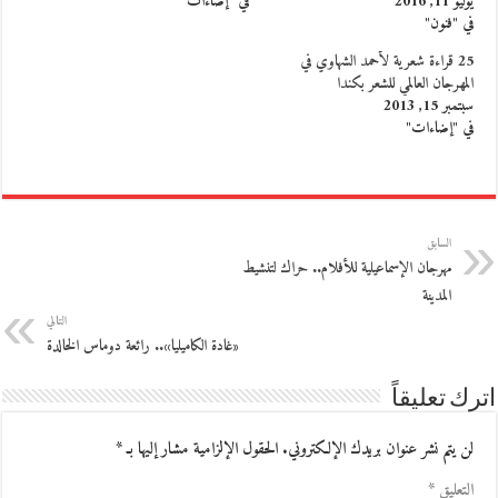
يوليو 11, 2016
في "إضاءات"
في "فنون"
25 قراءة شعرية لأحمد الشهاوي في
المهرجان العالمي للشعر بكندا
سبتمبر 15, 2013
في "إضاءات"
السابق
مهرجان الإسماعيلية للأفلام.. حراك لتنشيط
المدينة
التالي
«غادة الكاميليا».. رائعة دوماس الخالدة
اترك تعليقاً
لن يتم نشر عنوان بريدك الإلكتروني.
الحقول الإلزامية مشار إليها بـ
*
التعليق
*