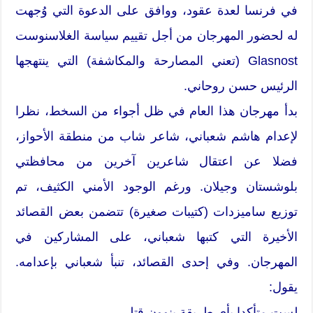
في فرنسا لعدة عقود، ووافق على الدعوة التي وُجهت
له لحضور المهرجان من أجل تقييم سياسة الغلاسنوست
Glasnost (تعني المصارحة والمكاشفة) التي ينتهجها
الرئيس حسن روحاني.
بدأ مهرجان هذا العام في ظل أجواء من السخط، نظرا
لإعدام هاشم شعباني، شاعر شاب من منطقة الأحواز،
فضلا عن اعتقال شاعرين آخرين من محافظتي
بلوشستان وجيلان. ورغم الوجود الأمني الكثيف، تم
توزيع ساميزدات (كتيبات صغيرة) تتضمن بعض القصائد
الأخيرة التي كتبها شعباني، على المشاركين في
المهرجان. وفي إحدى القصائد، تنبأ شعباني بإعدامه.
يقول:
لست متأكدا بأي طريقة ينوون قتلي