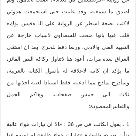
اصدق ما سمعته، وقد عانيت حتى استجمعت هدوئي
لاكتب بضعة اسطر عن الرواية على الـ «فيس بوك»
قلت فيها بانها منحت للسعداوي لاسباب خارجة عن
التقييم الفني والادبي، وربما دفعا للحرج، بعد ان استثني
العراق لعدة مرات، أعود هنا لاتناول ركاكة النص الفائز،
ما يؤكد ان كاتبه لاعلاقة له بأصول الكتابة بالعربية،
وسأدرج نماذج مما ادعيه، فقط استنادا لعينه اخذتها من
ثلاث الى خمس صفحات، وهاكم الجمل
والتعابيرالمقصودة:
1 ـ يقول الكاتب في ص 36 : «الا ان تيارات هواء عالية
بدأت تهب» والعبارة «تيارات هواء عالية» لم اسمع انها