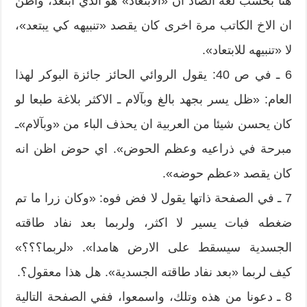
هنا بحسب لغة الضاد ان «الابتعاد» هو الذي ابتعد، واظن
ان الاخ الكاتب مرة اخرى كان يقصد «تنبيهه كي يبتعد»،
لا «تنبيهه للابتعاد».
6 ـ في ص 40: يقول الروائي الحائز جائزة البوكر لهذا
العام: «ظل يسر بجهد بالغ وبآلام ـ الاكثر بلاغة طبعا لو
كان يحسن شيئا من العربية ان يحذف الباء من «وبآلام»ـ
مبرحة في ذراعيه وعظم الحوض». اي حوض اظن انه
كان يقصد «عظم حوضه».
7 ـ في الصفحة ذاتها يقول لا فض فوه: «وكان زرا ما تم
ضغطه فبات يسير لا اكثر، ولربما بعد نفاد طاقته
الجسدية سيسقط على الارض هامدا». «لربما؟؟؟»
كيف لربما «بعد نفاد طاقته الجسدية». هل هذا معقول؟.
8 ـ دعونا من هذه وتلك، واسمعوا، ففي الصفحة التالية