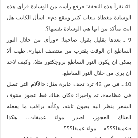
41 نقرأ هذه التحفة: «رفع رأسه من الوسادة فرأى هذه
الوسادة مغطاة بلعاب كثير وببقع دم». اسأل الكاتب هل
انت متأكد من انها هي الوسادة نفسها؟.
9 ـ بعدها بقليل يقول صاحبنا: «ورأى من خلال النور
الساطع ان الوقت يقترب من منتصف النهار». طيب ألا
يمكن ان يكون النور الساطع بروجكتور مثلا، وكيف لاحد
ان يرى من خلال النور الساطع.
10 ـ في ص 42 ترد تحف عابرة مثل: «الآلام التي تصل
في عظامه»، ثم واخيرا: «كان هناك قط عجوز منتوف
الشعر ينظر اليه بعيون ثابته، وكأنه يراقب ما يفعله
العتاك العجوز، اصدر مواء عميقا»… هكذا
«عميقا؟؟؟»… مواء عميقا؟؟؟