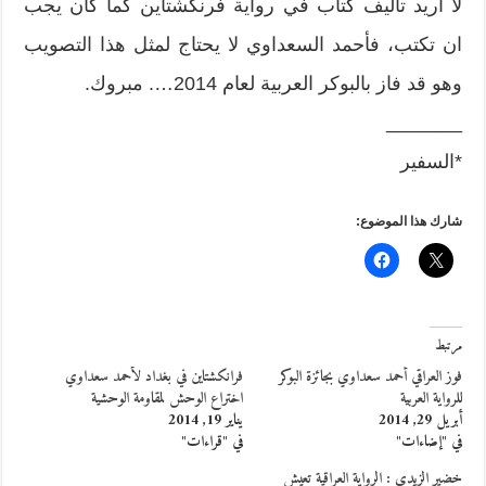
لا اريد تأليف كتاب في رواية فرنكشتاين كما كان يجب
ان تكتب، فأحمد السعداوي لا يحتاج لمثل هذا التصويب
وهو قد فاز بالبوكر العربية لعام 2014…. مبروك.
_______
*السفير
شارك هذا الموضوع:
مرتبط
فوز العراقي أحمد سعداوي بجائزة البوكر
فرانكشتاين في بغداد لأحمد سعداوي
للرواية العربية
اختراع الوحش لمقاومة الوحشية
أبريل 29, 2014
يناير 19, 2014
في "إضاءات"
في "قراءات"
خضير الزيدي : الرواية العراقية تعيش