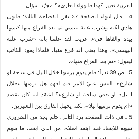
العربية تعبير كهذا «الهواء العاري»؟ مجرّد سؤال.
4 ـ قبل انتهاء الصفحة 37 نقرأ الفصاحة التالية: «انهى
هادي لفّته وشرب علبة بيبسي ثم بعد الفراغ منها كبسها
بيده والقاها في». غريب لقد علمنا بانه «شرب علبة
البيبسي». وهذا يعني انه فرغ منها، فلماذا يعود الكاتب
ليقول: «ثم بعد الفراغ منها».
5 ـ ص 39 نقرأ: «ام يقوم برميها خلال الليل في ساحة او
شارع». التبس عليّ الامر فلم افهم هل يرميها «خلال
الليل» او «في ساحة او شارع»؟ اعتقد انه كان يقصد
«ام يقوم برميها ليلا»، لكنه يجهل الفارق بين التعبيرين.
5 ـ في ذات الصفحة يرد التالي: «لم يجد من الضروري
تنبيهه للابتعاد فقد ابتعد اصلا». من الذي ابتعد. ما يفهم