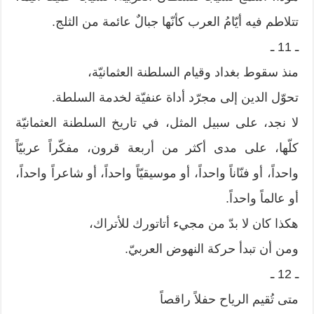
تتلاطم فيه أيّامُ العرب كأنّها جبالٌ عائمة من الثلج.
ـ 11 ـ
منذ سقوط بغداد وقيام السلطنة العثمانيّة،
تحوّل الدين إلى مجرّد أداة عنفيّة لخدمة السلطة.
لا نجد، على سبيل المثل، في تاريخ السلطنة العثمانيّة
كلّها، على مدى أكثر من أربعة قرون، مفكّراً عربيّاً
واحداً، أو فنّاناً واحداً، أو موسيقيّاً واحداً، أو شاعراً واحداً،
أو عالماً واحداً.
هكذا كان لا بدّ من مجيء أتاتورك للأتراك،
ومن أن تبدأ حركة النهوض العربيّ.
ـ 12 ـ
متى تُقيم الرياح حفلاً راقصاً