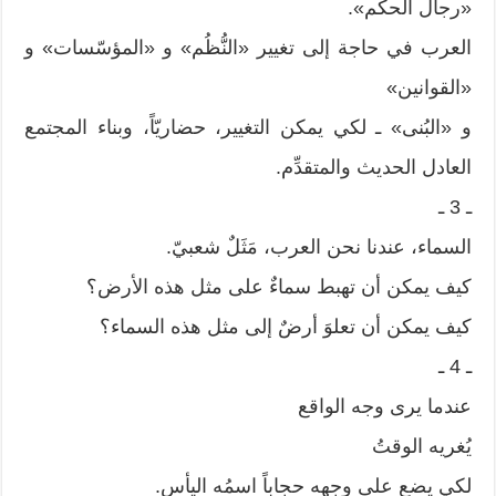
«رجال الحكم».
العرب في حاجة إلى تغيير «النُّظُم» و «المؤسّسات» و
«القوانين»
و «البُنى» ـ لكي يمكن التغيير، حضاريّاً، وبناء المجتمع
العادل الحديث والمتقدِّم.
ـ 3 ـ
السماء، عندنا نحن العرب، مَثَلٌ شعبيّ.
كيف يمكن أن تهبط سماءٌ على مثل هذه الأرض؟
كيف يمكن أن تعلوَ أرضٌ إلى مثل هذه السماء؟
ـ 4 ـ
عندما يرى وجه الواقع
يُغريه الوقتُ
لكي يضع على وجهه حجاباً اسمُه اليأس.