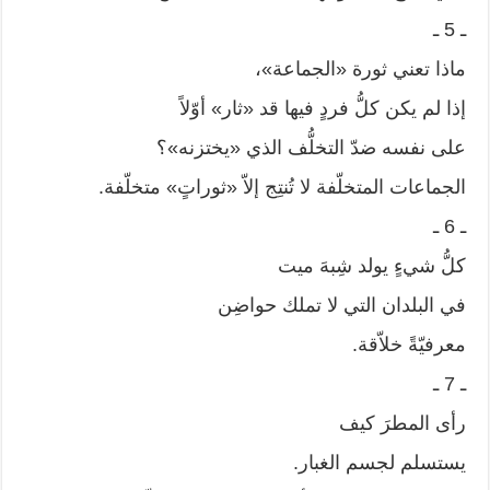
ـ 5 ـ
ماذا تعني ثورة «الجماعة»،
إذا لم يكن كلُّ فردٍ فيها قد «ثار» أوّلاً
على نفسه ضدّ التخلُّف الذي «يختزنه»؟
الجماعات المتخلّفة لا تُنتِج إلاّ «ثوراتٍ» متخلّفة.
ـ 6 ـ
كلُّ شيءٍ يولد شِبهَ ميت
في البلدان التي لا تملك حواضِن
معرفيّةً خلاّقة.
ـ 7 ـ
رأى المطرَ كيف
يستسلم لجسم الغبار.