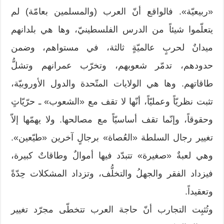
«ربيعيّة». فالواقع أنّ العرب (والمسلمين بعامّة) لم
يتعلّموا شيئاً من الدرس الفلسطينيّ، وها هي بلدانهم
ميدانٌ لحربٍ عالميّةٍ ثالثة، في مستواهم، وضمن
حدودهم، تدمّر شعوبهم، وتخرّب عمرانهم وتشلُّ
طاقاتهم. وها هي الولايات المتّحدة والدول الأوروبيّة،
تثبت نظريّاً وعمليّاً، أنّها لا تقف مع «الشعوب» ـ حرّيّاتٍ
وحقوقاً، وإنّما تقف أساسيّاً مع مصالحها. ولا يهمّها إلاّ
تغيير رجال السلطة «العُصاة» برجالٍ آخرين «طيّعين».
وهي لعبةٌ «صغيرة» تتبدّد فيها أموالٌ وطاقاتٌ كبيرة،
فيزداد الفقر والجهلُ والتخلُّف، وتزداد المشكلات حِدّةً
وتعقيداً.
وتُثبِت التجارب أنّ حاجة العرب تتخطّى مجرّد تغيير