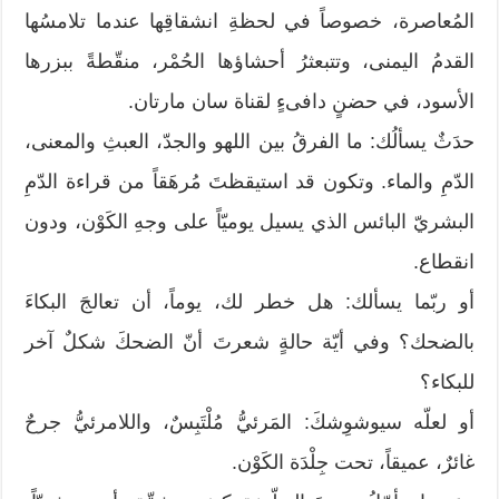
المُعاصرة، خصوصاً في لحظةِ انشقاقِها عندما تلامسُها
القدمُ اليمنى، وتتبعثرُ أحشاؤها الحُمْر، منقّطةً ببزرها
الأسود، في حضنٍ دافىءٍ لقناة سان مارتان.
حدَثٌ يسألُك: ما الفرقُ بين اللهو والجدّ، العبثِ والمعنى،
الدّمِ والماء. وتكون قد استيقظتَ مُرهَقاً من قراءة الدّمِ
البشريّ البائس الذي يسيل يوميّاً على وجهِ الكَوْن، ودون
انقطاع.
أو ربّما يسألك: هل خطر لك، يوماً، أن تعالجَ البكاءَ
بالضحك؟ وفي أيّة حالةٍ شعرتَ أنّ الضحكَ شكلٌ آخر
للبكاء؟
أو لعلّه سيوشوِشكَ: المَرئيُّ مُلْتَبِسٌ، واللامرئيُّ جرحٌ
غائرٌ، عميقاً، تحت جِلْدَة الكَوْن.