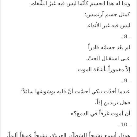
وبدا له هذا الجسم كأنّما ليس فيه غيرُ الشِّفاه،
كمثل جسم آرتميس:
ليس فيه غير الأثداء.
ـ 8 ـ
لم يعُد جسمُه قادراً
على استقبال الحبّ،
إلاّ مغموراً بأشعّة الموت.
ـ 9 ـ
عندما أخذَت تبكي أحسَّت أنّ قلبه يوشوشها سائلاً:
«هل تريدين إذاً،
أن أموت غرقاً في الدمع؟»
ـ 10 ـ
هوذا، أسمع نشيجاً للشطآن العربيّة، نشيجاً عميقاً أليماً،