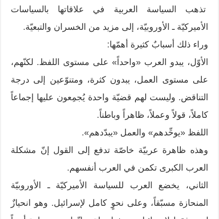
تذهب السياسة العربية في علاقاتها بالسياسات
الأميركيّة ـ الأوروبيّة، إلى مزيد من الخسران والتبعيّة.
وراء ذلك أسبابٌ كثيرة أهمّها:
الأوّل، يبدو العرب «واحداً» على مستوى اللفظ. لكنّهم،
على مستوى العمل، يبدون كثرة، ومتنوّعين إلى درجة
التناقض. وليست لهم قضيّة واحدة يُجمِعون عليها إجماعاً
كاملاً، قولاً وعملاً، ظاهراً وباطناً.
اللفظ «يوحِّدهم» والعمل «يبدّدهم».
وهذه ظاهرة عربيّة خاصّة تدفع إلى القول إنّ مشكلة
العرب الكبرى تكمن في العرب أنفسهم.
الثاني، يخضع العرب للسياسة الأميركيّة ـ الأوروبيّة
المنحازة مسبّقاً، وعلى نحوٍ كامل لإسرائيل. وهو انحيازٌ