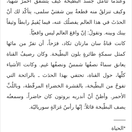
وعندما تتأمّلُ جسدَ البطّيخة كيف يتشقّق أحمرَ شهيّاً،
وكيف تنزلقُ منه قطعةٌ بين شفتيْ سلمى، يتأكّد لك أنّ
الحدَثَ في هذا العالم يفصلُك عنه، فيما يُقيمُ رابطاً وثيقاً
بينك وبينه. وتقولُ: إنّ واقعَ العالم ليس واقعيّاً.
كانت قناةُ سان مارتان تكاد، فرَحاً، أن تفرّ من مائها
كمثل سمكةٍ طائرةٍ بلون البطّيخة. وكان رصيفُ القناة
يعانق سماءً نصفُها شمسٌ ونصفُها غيم. وكانت الأشياء
كلّها، حول القناة، تحتفي بهذا الحدَث ـ بالرائحة التي
تفوحُ من البطّيخة، بالقشرة الخضراءِ المرقّطة، وباللُبِّ
الأحمر. وأظنّ أنّ أندريه بروتون كان حاضراً، وسمعتُه
يصف البطّيخة قائلاً: إنّها رأسُ غزالةٍ سورياليّة.
____
*الحياة