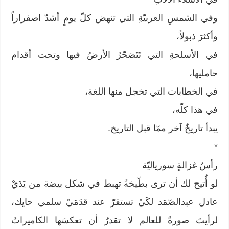
وفي الشمسِ العربيّةِ التي تنهض كلّ يومٍ أشدّ اصفراراً
وأكثرَ ذبولاً،
في الأسلحةِ التي تَتَصَحّرُ الأرضُ فيها وتحت أقدام
حامليها،
في الخطابات التي تخجل منها اللغة،
في هذا كلّه،
يبدأ تاريخٌ آخر ممّا قبل التاريخ.
*
رأسُ غزالةٍ سورياليّة
لو أُتيح لك أن ترى بطّيخةً تهبط في شكل بيضة من يَدَيْ
عادل عبدالصّمَد لكَيْ تستقرّ عند قدَمَيْ سلمى حايك،
لرأيتَ صورةً للعالم لا تقدرُ أن تعكسَها الكاميراتُ