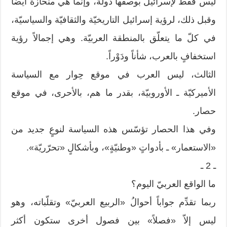
ليس فقط لإسرائيل بوصفها دولة، وإنّما هي منحازة أيضاً
وقبل ذلك، لرؤية إسرائيل التاريخيّة والثقافيّة والسياسيّة،
في كلّ ما يتعلّق بالمنطقة العربيّة. وهي إجمالاً رؤية
استخفافٍ بالعرب، شأناً ودَوْراً.
الثالث، ليس العرب في موقع حِوار مع السياسة
الأميركيّة ـ الأوروبيّة، بقدر ما هم، بالأحرى، في موقع
حصار.
وفي هذا الحصار تؤسّس هذه السياسة لنوعٍ جديد من
«الاستعمار» ـ بأدواتٍ «وطنيّةٍ»، وبأشكالٍ «تحرّريّة».
ـ 2 ـ
ما الواقع العربيّ اليوم؟
ربما تقدِّم جواباً أحوالُ «الربيع العربيّ» وتقلّباته، وهو
ليس إلاّ «فصلاً» بين فصول أخرى ستكون أكثر