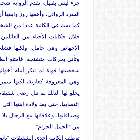
جزء ليس بقليل، تقدم الرواية شخص
السرد الروائي، وأهمها روز وابنتها
كما تستدعي الكاتبة عددا من الش
خلال حكايات الأحياء من العائلتي
الإجهاض وهي حامل، ولكنها فشلت،
وتأتي بحركات متشنجة، فامتنع ال
شخصيتها قوية لم تنكر أمام أخوات
وهي المعروفة كعازبة، لكنها متمر
يحلو لها، لذلك لم تنل رضى شقيقات
اغتصابها، حتى بعد ولادة ابنتها التي
وصداقاتها، وعلاقاتها مع الرجال بلا 
من “الحمل الحرام”.
توظف الكاتبة إحدى الشقيقات “بانو