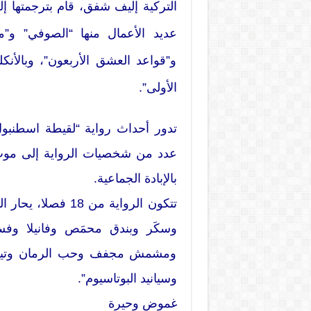
التركية إليف شفق، قام بترجمتها
عديد الأعمال منها “الصوفي” و”م
و”قواعد العشق الأربعون”، وبالأنك
الأولى”.
تدور أحداث رواية “لقيطة اسطنبول
بالإبادة الجماعية.
تتكون الرواية من 
وسكَر وبندق محمَص وفانيلا وفس
ومشمش مجفف وحب الرمان وتين م
وسيانيد البوتاسيوم”.
غموض وحيرة