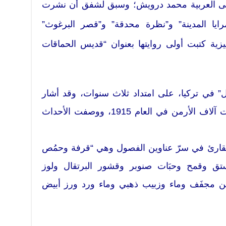
 إلى العربية محمد درويش؛ وسبق لشفق أن نشرت
رايا المدينة” و”نظرة محدقة” و”قصر البرغوث”
ليزية كتبت أولى روايتها بعنوان “قديس الحماقات
” في تركيا، على امتداد ثلاث سنوات، وقد أشار
عدد من شخصيات الرواية إلى موت آلاف الأرمن في العام 1915، ووصفت الأحداث
18 فصلا، يحار القارئ في سرّ عناوين الفصول وهي “قرفة وحمُص
تق وقمح وحبَات صنوبر وقشور البرتقال ولوز
جفَف وماء وزبيب ذهبي وماء ورد ورز أبيض