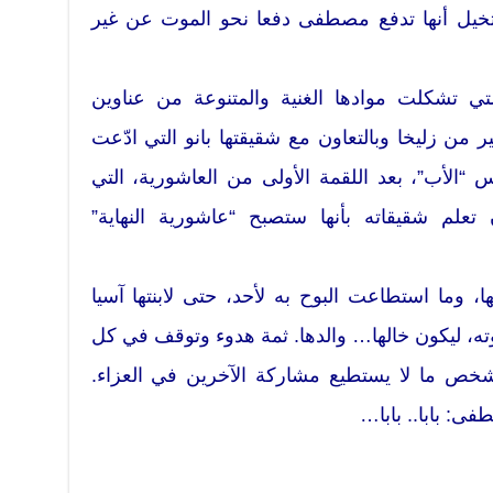
خيل أنها تدفع مصطفى دفعا نحو الموت عن غير
لتي تشكلت موادها الغنية والمتنوعة من عناوين
ر من زليخا وبالتعاون مع شقيقتها بانو التي ادّعت
 “الأب”، بعد اللقمة الأولى من العاشورية، التي
 تعلم شقيقاته بأنها ستصبح “عاشورية النهاية”
، وما استطاعت البوح به لأحد، حتى لابنتها آسيا
وته، ليكون خالها… والدها. ثمة هدوء وتوقف في كل
خص ما لا يستطيع مشاركة الآخرين في العزاء.
ى: بابا.. بابا…