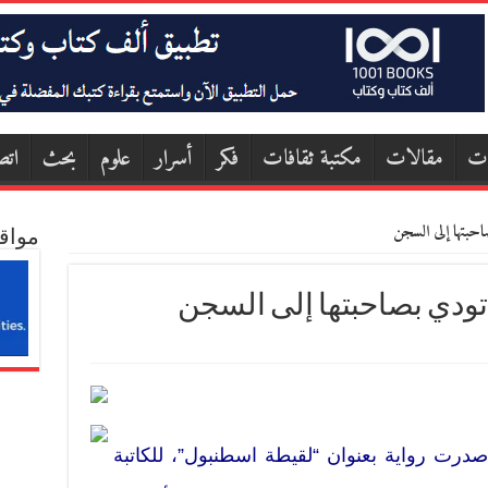
ات
مقالات
مكتبة ثقافات
فكر
أسرار
علوم
بحث
اتص
حبتها إلى السجن
مواق
تودي بصاحبتها إلى السجن
ار “الآداب”، ببيروت (2013)، صدرت رواية بعنوان “لقيطة اسطنبول”، للكاتبة