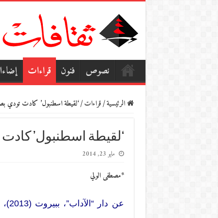
نصوص
فنون
قراءات
إضاء
الرئيسية
/
قراءات
/
‘لقيطة اسطنبول’ كادت تودي بصا
‘لقيطة اسطنبول’ كادت 
مايو 23, 2014
*مصطفى الولي
عن د