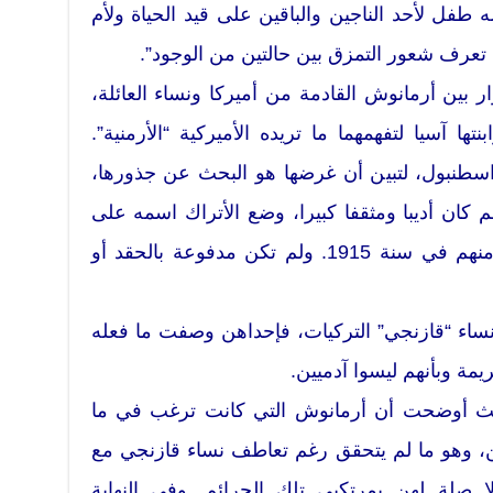
ه طفل لأحد الناجين والباقين على قيد الحياة ولأم
 تعرف شعور التمزق بين حالتين من الوجود”.
 بين أرمانوش القادمة من أميركا ونساء العائلة،
تها آسيا لتفهمهما ما تريده الأميركية “الأرمنية”.
طنبول، لتبين أن غرضها هو البحث عن جذورها،
 كان أديبا ومثقفا كبيرا، وضع الأتراك اسمه على
قائمة المثقفين المطلوب التخلص منهم في سنة 1915. ولم تكن مدفوعة بالحقد أو
نساء “قازنجي” التركيات، فإحداهن وصفت ما فعله
ريمة وبأنهم ليسوا آدميين.
 حيث أوضحت أن أرمانوش التي كانت ترغب في ما
من، وهو ما لم يتحقق رغم تعاطف نساء قازنجي مع
 صلة لهن بمرتكبي تلك الجرائم. وفي النهاية