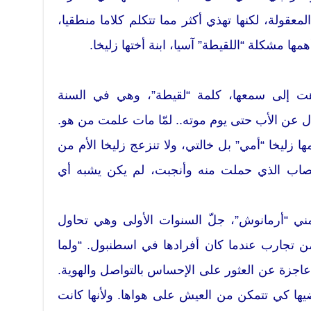
معقولة، لكنها تهذي أكثر مما تتكلم كلاما منطقيا،
مها مشكلة “اللقيطة” آسيا، ابنة أختها زليخا.
هت إلى سمعها، كلمة “لقيطة”، وهي في السنة
ال عن الأب حتى يوم موته.. لمّا مات علمت من هو.
ا زليخا “أمي” بل خالتي، ولا تنزعج زليخا الأم من
لاغتصاب الذي حملت منه وأنجبت، لم يكن يشبه أي
ي “أرمانوش”، جلّ السنوات الأولى وهي تحاول
ن تجارب عندما كان أفرادها في اسطنبول. “ولما
 عاجزة عن العثور على الإحساس بالتواصل والهوية.
يها كي تتمكن من العيش على هواها. ولأنها كانت