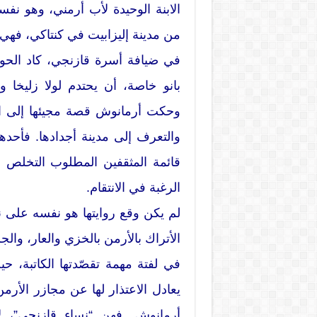
الابنة الوحيدة لأب أرمني، وهو نفس
من مدينة إليزابيت في كنتاكي، فهي
في ضيافة أسرة قازنجي، كاد الحوار
بانو خاصة، أن يحتدم لولا زليخا وابن
وحكت أرمانوش قصة مجيئها إلى اس
والتعرف إلى مدينة أجدادها. فأحدهم
الرغبة في الانتقام.
لم يكن وقع روايتها هو نفسه على 
الأتراك بالأرمن بالخزي والعار، والج
في لفتة مهمة تقصّدتها الكاتبة،
يعادل الاعتذار لها عن مجازر الأر
أرمانوش. فهن “نساء قازنجي”، لا