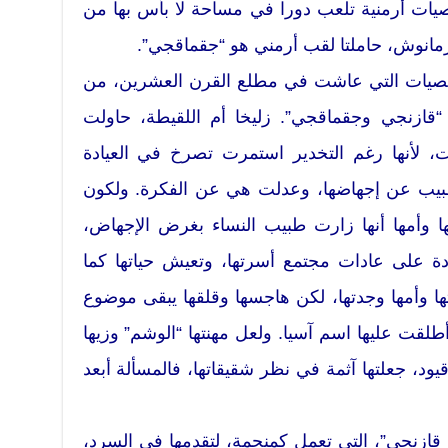
يات أرمنية تلعب دورا في مساحة لا بأس بها من
 أرمانوش، حاملتا لقب أرمني هو “جقماقجي”.
خصيات التي عاشت في مطلع القرن العشرين، من
ن “قازنجي وجقماقجي”. زليخا أم اللقيطة، حاولت
 لأنها رغم التخدير استمرت تصرخ في العيادة
طبيب عن إجهاضها، وعدلت هي عن الفكرة. ولكون
ها وأمها أنها زارت طبيب النساء بغرض الإجهاض،
دة على عادات مجتمع أسرتها، وتعيش حياتها كما
ها وأمها وجدتها، لكن هاجسها وقلقها يبقى موضوع
 أطلقت عليها اسم آسيا. ولعل مهنتها “الوشم” وزيها
قيود، جعلتها آثمة في نظر شقيقاتها، فالمسألة أبعد
 قازنجي”، التي تعمل كمنجمة، لتقدمها في السرد،