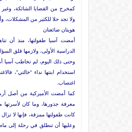
كمخرج من القضايا الشائكة، وغير ال
ولا تجد حلا للكثير من المشكلات، وأه
هويتان ضائعتان
أمضت آسيا طفولتها، منذ أن تنا
الدراسية الأولى، ولازمها قلق السؤ
وحتى ذلك اليوم، لم تخاطب آسيا أمه
استخدام ابنتها نداء “خالتي”، فا
اغتصاب.
كما أمضت الأميركية من أصل أرمن
معرفة جذورها، وما كان لأسرتها م
كانت طفولتها ممزقة، فإنها لا تزال
وعليها أن تنطلق في رحلة إلى ماض