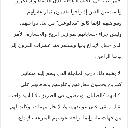
الأمر عينه في الحياة الواقعية لدى العلماء والمفكرين
والمبدعين الذين إذ راحوا يقدمون ثمار عقولهم
ومواهبهم فإنما كانوا “مدفوعين” من نبل دواخلهم،
وليس جراء حساباتهم لموازين الربح والخسارة، الأمر
الذي جعل الإبداع يحيا ويستمر منذ عشرات القرون إلى
يومنا الراهن.
ألا يشبه ذلك درب الجلجلة الذي يضم إليه مشائين
كثيرين يحملون معارفهم وعلومهم وثقافاتهم على
أكتافهم كالصلبان، ويمضون في الطريق، لا لتأدية واجب
ثقيل ملقى على عواتقهم، ولا لإنجاز مهمات أوكلت لهم
من جهات ما، وإنما لراحة نفوسهم المترعة بالإبداع،