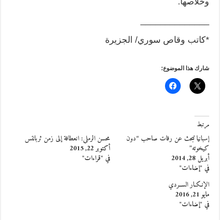
وخلاصها.
______________
*كاتب وقاص سوري/ الجزيرة
شارك هذا الموضوع:
مرتبط
إسبانيا تبحث عن رفات صاحب “دون
محسن الرملي: انعطافة إلى زمن ثربانتس
كيخوته”
أكتوبر 22, 2015
أبريل 28, 2014
في "قراءات"
في "إضاءات"
الإنـكـار الســردي
مايو 21, 2016
في "إضاءات"