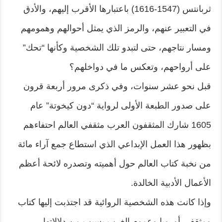
ثربانتس (1547-1616) باعتبارها الأقرب إليهم، والأدق
في التعبير عنهم، والرمز الذي يمثل أحوالهم وهمومهم
ومسار نتاجهم، حتى لتبدو تلك الشخصية وكأنها “تحك”
على أرواحهم، وتعكس ما في دواخلهم؟
قبل نحو عشر سنوات، وفي ذكرى مرور أربعة قرون
على صدور الطبعة الأولى لرواية “دون كيخوتة” عام
1605 شارك المثقفون العرب مثقفي العالم احتفاءهم
بظهور هذا العمل الإبداعي الذي استطاع جمع آراء مائة
من نخبة كتاب العالم حول أهميته وتصدره لائحة أعظم
الأعمال الأدبية الخالدة.
وإذا كانت هذه الشخصية الروائية قد اجتذبت إليها كتاب
ومثقفي أوروبا وعموم الغرب بسبب من دلالاتها