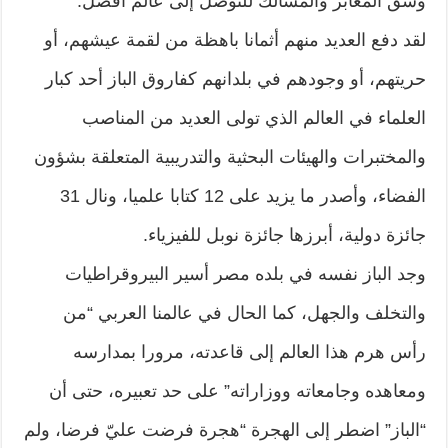
وشق المعابر والمسالك للتوصل إلى عالم أفضل.
لقد دفع العديد منهم أثمانا باهظة من لقمة عيشهم، أو
حريتهم، أو وجودهم في بلدانهم كفاروق الباز أحد كبار
العلماء في العالم الذي تولى العديد من المناصب
والمختبرات والهيئات البحثية والتدريبية المتعلقة بشؤون
الفضاء، وأصدر ما يزيد على 12 كتابا علميا، ونال 31
جائزة دولية، أبرزها جائزة نوبل للفيزياء.
وجد الباز نفسه في بلده مصر أسير البيروقراطيات
والتخلف والجهل، كما الحال في عالمنا العربي “من
رأس هرم هذا العالم إلى قاعدته، مرورا بمدارسه
ومعاهده وجامعاته ووزاراته” على حد تعبيره، حتى أن
“الباز” اضطر إلى الهجرة “هجرة فرضت عليّ فرضا، ولم