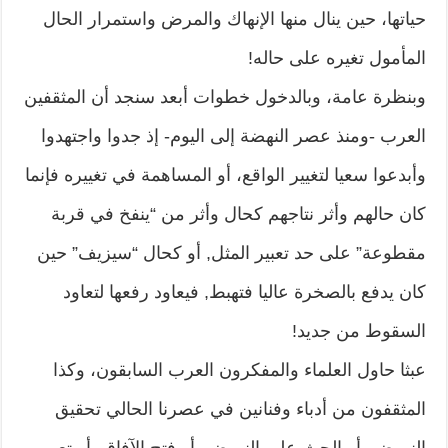
حياتها، حين ينال منها الإنهاك والمرض واستمرار الحال
المأمول تغيره على حاله!
وبنظرة عامة، وبالدخول خطوات أبعد سنجد أن المثقفين
العرب -ومنذ عصر النهضة إلى اليوم- إذ جدوا واجتهدوا
وأبدعوا سعيا لتغيير الواقع، أو المساهمة في تغييره فإنما
كان حالهم وأثر نتاجهم كحال وأثر من “ينفخ في قربة
مقطوعة” على حد تعبير المثل, أو كحال “سيزيف” حين
كان يدفع بالصخرة عاليا فتهبط, فيعاود رفعها لتعاود
السقوط من جديد!
عبثا حاول العلماء والمفكرون العرب السابقون، وكذا
المثقفون من أدباء وفنانين في عصرنا الحالي تحقيق
النهوض، أو الحث على النهوض، أو فتح الآفاق، أو تعميم