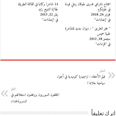
افتتاح شارعي فدوى طوقان وعلي فودة
14 شاعرا وكاتبا في القائمة الطويلة
في طولكرم
لجائزة الشيخ زايد
فبراير 26, 2018
يناير 22, 2013
في "إضاءات"
في "إضاءات"
” حجر الطريق ” : ديوان جديد للشاعرة
ظبية خميس
سبتمبر 18, 2012
في "قراءات"
السابق
فيلم الأحفاد : تراجيديا كوميدية في أجواء
سياحية خلابة !
التالي
المثقفون السوريون ويرفضون استغلالهم في
الـ«بروباغندا»
اترك تعليقاً