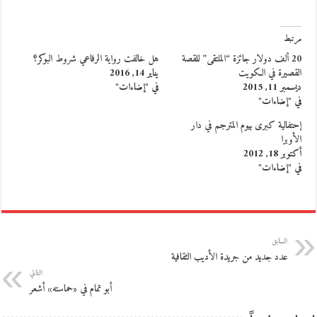
مرتبط
20 ألف دولار جائزة “الملتقى” للقصة
هل خالفت رواية الرفاعي شروط البوكر؟
القصيرة في الكويت
يناير 14, 2016
ديسمبر 11, 2015
في "إضاءات"
في "إضاءات"
إحتفالية كبرى بيوم المترجم في دار
الأوبرا
أكتوبر 18, 2012
في "إضاءات"
السابق
عدد جديد من جريدة الأديب الثقافية
التالي
أبو تمام في «حماسته» أشعر