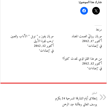
شارك هذا الموضوع:
مرتبط
مو يان روائيّ الصمت المضاد
مو يان يفوز بـ ” نوبل ” الآداب والصين
أكتوبر 17, 2012
ترحب للمرة الأولى
في "إضاءات"
أكتوبر 12, 2012
في "إضاءات"
من هو هذا القلم الذي تحدث كثيراً؟
أكتوبر 12, 2012
في "إضاءات"
السابق
إنطلاق أيام الشارقة المسرحية 24 بتكريم
يوسف العاني وعائشة عبد الرحمن