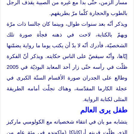
مسار الزمن، حتّى بدأ مع غيره من الصبية يقذف الرجل
بالطوب والحجارة كلّما مرّ بطريقهم.
ويذكر أنّه بعد سنوات طوال، وبينما كان جالسا ذات مرّة
ويهمّ بالكتابة، لاحت في ذهنه فجأة صورة تلك
الشخصيّة، فأدرك أنّه لا بدّ أن يكتب يوما ما رواية يضمّنها
إيّاها، وأنّه سيقصّ على الناس حكايته. ويذكر أنّ الفكرة
ظلّت في رأسه حتّى زار أحد المعابد البوذيّة في 2005
وطالع على الجدران صورة الأقسام الستّة الكبرى في
عجلة الكارما المقدّسة، وهناك تجلّت أمامه الطريقة
المثلى لكتابة الرواية.
طفل يرى العالم
يتشابه مو يان في انتقاء شخصياته مع الكولومبي ماركيز
الذي ظلّت قريته أراكاتاكا (ماكوندو في مئة عام من