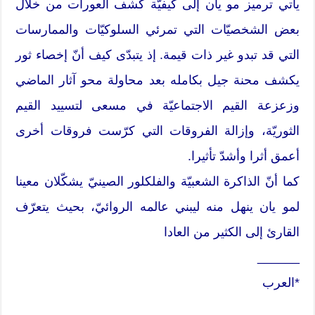
يأتي ترميز مو يان إلى كيفيّة كشف العورات من خلال
بعض الشخصيّات التي تمرئي السلوكيّات والممارسات
التي قد تبدو غير ذات قيمة. إذ يتبدّى كيف أنّ إخصاء ثور
يكشف محنة جيل بكامله بعد محاولة محو آثار الماضي
وزعزعة القيم الاجتماعيّة في مسعى لتسييد القيم
الثوريّة، وإزالة الفروقات التي كرّست فروقات أخرى
أعمق أثرا وأشدّ تأثيرا.
كما أنّ الذاكرة الشعبيّة والفلكلور الصينيّ يشكّلان معينا
لمو يان ينهل منه ليبني عالمه الروائيّ، بحيث يتعرّف
القارئ إلى الكثير من العادا
______
*العرب