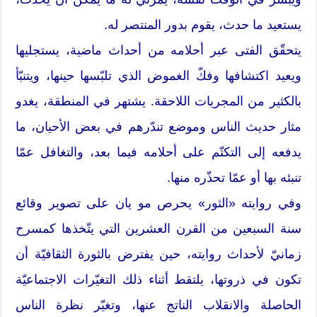
يستعيد ما حدث، يقوم بدور المنتصر له.
يتحقّق الفتى عبر أحلامه من أحداث ماضية، يستجليها
ويعيد اكتشافها وفكّ الغموض الذي تلبّسها حينها، ويتنبّأ
بالكثير من المجريات اللاحقة. يشتهر في المنطقة، يغدو
مثار حديث الناس وموضع تندّرهم في بعض الأحيان، ما
يدفعه إلى التكتّم على أحلامه فيما بعد، والتغافل عمّا
تنبئه بها أو عمّا تحذّره منها.
وفي روايته «الثور» يحرص مو يان على تصوير وقائع
سنة السبعين من القرن العشرين التي يتّخذها كمسرح
زمانيّ لأحداث روايته، حين يفترض بالثورة الثقافيّة أن
تكون في ذروتها، يلتقط أثناء ذلك التغيّرات الاجتماعيّة
الحاصلة والانقلاب الناتج عنها، وتغيّر نظرة الناس