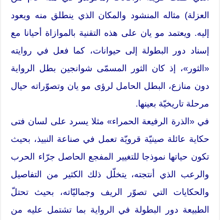
العزلة) مثاله المنشود والمكان الذي ينطلق منه ويعود
إليه. ويعتمد مو يان على هذه التقنية بالموازاة أحيانا مع
إسناد دور البطولة إلى حيوانات، كما فعل في روايته
«الثور»، إذ كان الثور المسمّى شوانجين بطل الرواية
دون منازع، البطل الحامل لرؤى مو يان وتصوّراته حيال
مرحلة تاريخيّة بعينها.
في «الذرة الرفيعة الحمراء» مثلا يسرد على لسان فتى
حكاية عائلة صينيّة قرويّة تعمل في صناعة النبيذ، بحيث
تكون حياتها نموذجا للتغيير المفجع الحاصل جرّاء الحرب
والرعب الذي أنتجته، يتخلّل ذلك الكثير من التفاصيل
والحكايات التي تصوّر الريف وجماليّاته، بحيث تحتلّ
الطبيعة دور البطولة في الرواية بما تشتمل عليه من