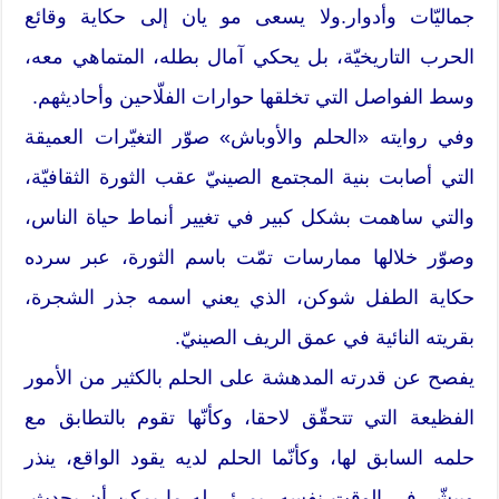
جماليّات وأدوار.ولا يسعى مو يان إلى حكاية وقائع
الحرب التاريخيّة، بل يحكي آمال بطله، المتماهي معه،
وسط الفواصل التي تخلقها حوارات الفلّاحين وأحاديثهم.
وفي روايته «الحلم والأوباش» صوّر التغيّرات العميقة
التي أصابت بنية المجتمع الصينيّ عقب الثورة الثقافيّة،
والتي ساهمت بشكل كبير في تغيير أنماط حياة الناس،
وصوّر خلالها ممارسات تمّت باسم الثورة، عبر سرده
حكاية الطفل شوكن، الذي يعني اسمه جذر الشجرة،
بقريته النائية في عمق الريف الصينيّ.
يفصح عن قدرته المدهشة على الحلم بالكثير من الأمور
الفظيعة التي تتحقّق لاحقا، وكأنّها تقوم بالتطابق مع
حلمه السابق لها، وكأنّما الحلم لديه يقود الواقع، ينذر
ويبشّر في الوقت نفسه، يمرئي له ما يمكن أن يحدث،