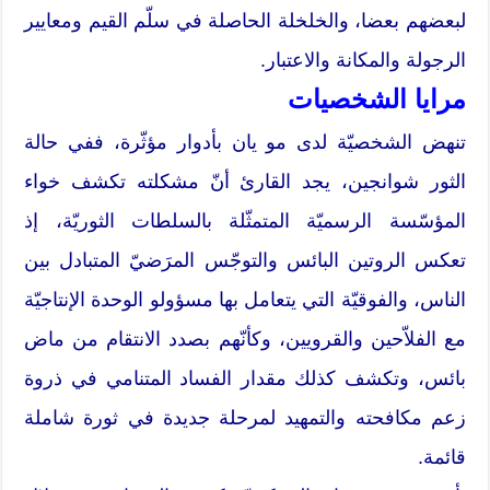
لبعضهم بعضا، والخلخلة الحاصلة في سلّم القيم ومعايير
الرجولة والمكانة والاعتبار.
مرايا الشخصيات
تنهض الشخصيّة لدى مو يان بأدوار مؤثّرة، ففي حالة
الثور شوانجين، يجد القارئ أنّ مشكلته تكشف خواء
المؤسّسة الرسميّة المتمثّلة بالسلطات الثوريّة، إذ
تعكس الروتين البائس والتوجّس المرَضيّ المتبادل بين
الناس، والفوقيّة التي يتعامل بها مسؤولو الوحدة الإنتاجيّة
مع الفلاّحين والقرويين، وكأنّهم بصدد الانتقام من ماض
بائس، وتكشف كذلك مقدار الفساد المتنامي في ذروة
زعم مكافحته والتمهيد لمرحلة جديدة في ثورة شاملة
قائمة.