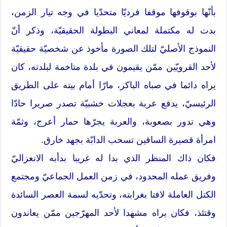
بأنّها بوقوفها موقفا فرديّا متحدّيا في وجه تيار الزمن،
بدت له مكتملة لمعاني البطولة الحقيقيّة، وذكر أنّ
النموذج الأصليّ لتلك الصورة مأخوذ عن شخصيّة حقيقيّة
لأحد القرويّين ممّن يقيمون في بلدة متاخمة لبلدته، كان
يراه دائما في صباه الباكر، مارّا أمام بيته على الطريق
الرئيسيّ، يدفع عربة بعجلات خشبيّة تصدر صريرا حادّا
وهي تدور بصعوبة، والعربة يجرّها حمار أعرج، وثمّة
امرأة قصيرة الساقين تسحب الدابّة بجهد خارق.
فكان ذاك المنظر الذي بدا له غريبا بدأبه الانعزاليّ
وفريق عمله المحدود، في زمن العمل الجماعيّ ومجتمع
الكتل العاملة لافتا بغرابته، وتحدّيه لسمة العصر السائدة
وقتئذ، فكان يراه مشهدا لأحد المهرّجين ممّن يعاندون