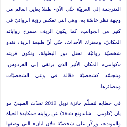
المترجمة إلى العربيّة حتّى الآن- طفلا يعاين العالم من
وجهة نظر خاصّة به، وهي التي تعكس رؤية الروائيّ في
كثير من الجوانب، كما يكون الريف مسرح رواياته
المكانيّ، ومعترك الأحداث، حتّى أنّ طبيعة الريف تغدو
شخصيّة روائيّة، تحتل دور البطولة، وتكون قريته
«كوامي» المكان الأثير الذي يرتقي إلى الفردوس،
ويتجسّد كشخصيّة فعّالة في وعي الشخصيّات
ومصائرها.
في خطابه لتسلّم جائزة نوبل 2012 تحدّث الصينيّ مو
يان (كاومي – شاندونغ 1955) عن روايته «مكابدة الحياة
والموت»، وركّز على شخصيّة «لان ليان» التي وصفها