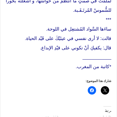
لملَمَتْ في صمتٍ ما انتظمَ من حواسِّها، و أشعلتْه بخوراً
للشُّموسْ المُرتَـقَـبة.
***
ساءَها السَّواد المُشتعِل في اللوحة.
قالت: لا أرى نفسي في عينَيْكَ على قَيْد الحياة.
قال: يكفيكِ أنْ تكوني على قيْدِ الإبداع.
___________
*كاتبة من المغرب.
شارك هذا الموضوع:
مرتبط