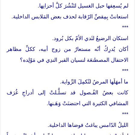
لم يُسعِفها حبل الغسيل لتَنْشُرَ كلَّ أحزانِها.
استعانتْ بِمِقصِّ الرّقابة لحذف بعض المَلابس الداخلية.
***
استكان الرضيعُ لثَدي الأمّ بكل بُرود.
أكان يُدرِكُ أنّه مستعارٌ من زوج أبيه، ككلِّ مظاهر
الاحتفال المصطنعَة لنسيان القبر الندِي في مَوْلِده؟
***
ما أمهَلَها المرضُ لتُكمِلَ الرِّواية.
كانت بعضُ الفُـصول قد تسلَّـلتْ إلى أدراجِ غُرَف
المشافي الكثيرة التي احتضنَتْ وَهَـنها.
***
الليلُ الدّامس يباغتُ فوضاها الداخلية.