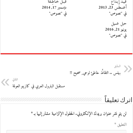
قَـيْـدُ إِبْـداع
قُـبَـلٌ خـاطِـفة
أغسطس 23, 2013
ديسمبر 17, 2014
في "نصوص"
في "نصوص"
حبل غسيل
يونيو 21, 2016
في "نصوص"
السابق
بهنس .. التقاطٌ خاطئ لوحي ٍ صحيح !!
التالي
مستقبل البترول العربي في كازينو العولمة
اترك تعليقاً
لن يتم نشر عنوان بريدك الإلكتروني.
الحقول الإلزامية مشار إليها بـ
*
التعليق
*