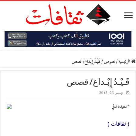
الرئيسية
/
نصوص
/
قَـيْـدُ إِبْـداع/ قصص
قَـيْـدُ إِبْـداع/ قصص
ديسمبر 23, 2013
*سعيدة تاقي
( ثقافات )