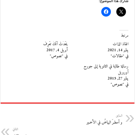
شارك هذا الموضوع:
مرتبط
انقاذ الذات
يَحْدُثُ أنَّكَ تَعْرِفُ
يناير 14, 2021
أبريل 4, 2017
في "مقالات"
في "نصوص"
رسالة طالبة في الثانوية إلى جورج
أورويل
يناير 27, 2015
في "نصوص"
السابق
و أمطـرَ البياضُ في الأخـير
التالي