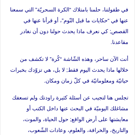
في طفولتنا، حلمنا بامتلاك “الكرة السحريّة” التي سمعنا
عنها في “حكايات ما قبل النّوم”، أو قرأنا عنها في
القصص; كي نعرف ماذا يحدث حولنا دون أن نغادر
مقاعدنا.
أنت الآن ساحر، وهذه الشّاشة “كُرة” لا تكشف من
خلالها ماذا يحدث اليوم فقط; لا بل، هي تزوّدك بخبرات
حياتيّة ومعلوماتيّة في كلّ زمان ومكان.
تجلس هنا لتجيب عن أسئلة كثيرة راودتك ولم تسعفك
مشاغلك اليوميّة في البحث عنها داخل الكتب أو
معايشتها على أرض الواقع; حول الحياة، والموت،
والتاريخ، والخرافة، والعلوم، وعادات الشّعوب،