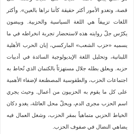
قصة، وتغدو الأمور أكثر حقيقة كأننا نراها بالعين». وأكثر
اللغات تزييفاً هي اللغة السياسية والحزبية. وبيضون
يكرّس جلّ روايته هذه لاستحضار تجربة انخراطه في ما
يسميه «حزب الشعب» الماركسي، إبان الحرب الأهلية
اللبنانية، وتحليل اللغة الإيديولوجية السائدة في أدبيات
حزبه. ويعلق بطله جلال مستهزئاً بالكتمان الذي تُحاط به
اجتماعات الحزب، والطقوسية المصطنعة لإضفاء الأهمية
على كل ما يقوم به الحزبيون من أعمال. وحيث يجري
اسم الحزب مجرى الدم، ويحلّ محل العائلة، يغدو دكان
الخياط الحزبي متماهياً بمقر الحزب، وشغل العمال فيه
يضاهي النضال في صفوف الحزب.