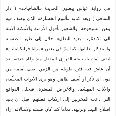
في رواية عباس بيضون الجديدة «الشافيات» ( دار
الساقي ) وبعد كتابه «ألبوم الخسارة» الذي وصف فيه
وهن الشيخوخة، والشعور بأفول الأزمنة والأمكنة الآيلة
الى الاندثار، «يعود البطل» جلال إلى طور الطفولة
واستذكار بداياتها، كما مرّ في بعض «مرايا فرانكشتاين»
ليقف أمام باب بيته القروي المقفل منذ وفاة جدته، بعد
أن عاش فيه فترة طويلة من الزمن. يقف أمامه من
دون أي تأثّر أو أسف ظاهر، وهو يرى الأبواب المخلّعة،
والأثاث المهشّم، والأغراض المبعثرة. فيحلل الدوافع
التي دعت المخربين إلى ارتكاب فعلتهم، قبل ان يعيد
اصلاح البيت وترتيبه. تماماً كما كان صمته ولامبالاته إزاء