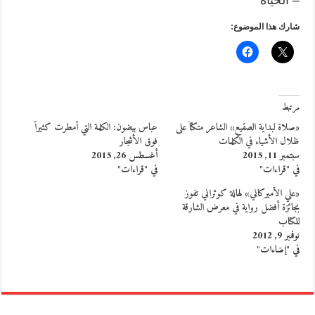
شارك هذا الموضوع:
مرتبط
«صلاة لبداية الصقيع» الشاعر متكئاً على
عباس بيضون: الكلمة التي أمطرت كثيراً
ظلال الأشياء في الكلمات
فوق الأشجار
سبتمبر 11, 2015
أغسطس 26, 2015
في "قراءات"
في "قراءات"
«علي الأميركاني» لهالة كوثراني تفوز
بجائزة أفضل رواية في معرض الشارقة
للكتاب
نوفمبر 9, 2012
في "إضاءات"