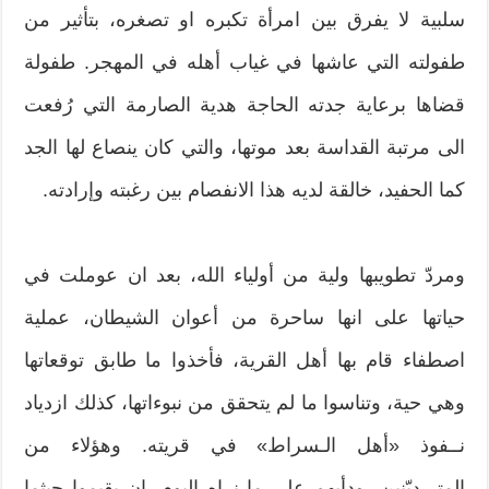
سلبية لا يفرق بين امرأة تكبره او تصغره، بتأثير من
طفولته التي عاشها في غياب أهله في المهجر. طفولة
قضاها برعاية جدته الحاجة هدية الصارمة التي رُفعت
الى مرتبة القداسة بعد موتها، والتي كان ينصاع لها الجد
كما الحفيد، خالقة لديه هذا الانفصام بين رغبته وإرادته.
ومردّ تطويبها ولية من أولياء الله، بعد ان عوملت في
حياتها على انها ساحرة من أعوان الشيطان، عملية
اصطفاء قام بها أهل القرية، فأخذوا ما طابق توقعاتها
وهي حية، وتناسوا ما لم يتحقق من نبوءاتها، كذلك ازدياد
نــفوذ «أهل الـسراط» في قريته. وهؤلاء من
المتـــديّنين، ودأبهم على ما نراه اليوم، ان يقيموا حيثما