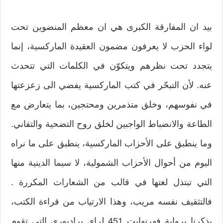
بيد ان المفارقة الكبرى هي ان معظم المنضوين تحت
لواء الحزب لا يعرفون مضمون العقيدة الماركسية، إنما
يتجدد تحت نظرهم ويتكوّن في الكلمات التي تتحدث
عنه. لأن التبحّر في كتب الماركسية يفضي الى زعزعتها
في نفوسهم، وخلق متذمرين ومحتجين، بما يتعارض مع
الطاعة والانضباط الواجبين لخلق روح التضحية والتفاني.
وما ينطبق على الأحزاب الماركسية، ينطبق على ما نراه
اليوم من أحوال الأحزاب الشمولية، لا سيما الدينية منها
التي تبتذل لغتها في قالب من الشعارات المكررة .
فالتثقيف نفسه مريب، وهذا الارتياب من قراءة الكتب،
يذكرنا برواية فهرنهايت 451 لراي برادبوري التي تقوم