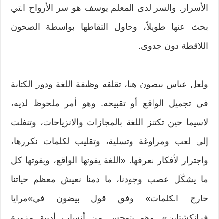
الأسرار. والسر لدى المعلم يوسف هو سر الأرواح التي
بحث عنها طويلاً، وحاول التقاطها بواسطة الصحون
اللاقطة دون جدوى.
ولعل عباس بيضون هنا، تقلقه وظيفة اللغة ودور الكتابة
في تجميل الواقع أو تقبيحه. وهو أمر ملحوظ لديه،
لاسيما حين تكتنز اللغة بالمجازات والانزياحات، وتنفلت
إلى لعب ومراوغة وتسلية، وتقليب لكلمات نكررها،
واجترار لأفكار نعرفها. «اللغة يفوتها الواقع، ويفوتها كل
ما يشكّل عصب وجودنا، ما دمنا نعيش معظم حياتنا
خارج الكلمات» وفق قول بيضون في»مرايا
فرانكشتاين». وهو يتوجس من أنساب أدبية مزورة