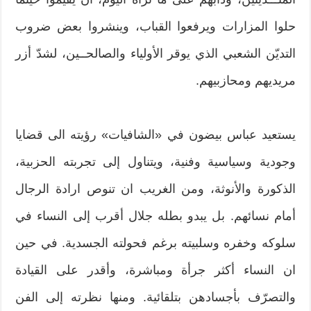
حلوا المزارات ويرفعوا القباب، وينشروا بعض ضروب
التديّن الشعبي الذي يوقر الأولياء والصالحــين، لشدّ أزر
مريديهم ومحازبيهم.
يستعيد عباس بيضون في «الشافيات» رؤيته الى قضايا
وجودية وسياسية وفنية، ويتناول إلى تجربته الحزبية،
الذكورة والأنوثة، ومن الغريب ان تنوص ارادة الرجال
أمام نسائهم. بل يبدو بطله جلال أقرب إلى النساء في
سلوكه وخفره وسلبيته برغم فحولته الجسدية. في حين
ان النساء أكثر جرأة ومباشرة، وأقدر على القيادة
والتصرّف بأجسادهن بتلقائية. ومنها نظرته إلى الفن