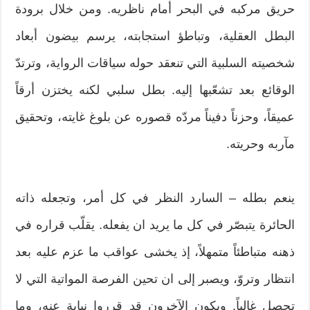
حريق مركبه في البحر أمام ناظريه. ومن خلال برودة
البطل العقلية، وتباطؤ استجابته، يرسم بيضون أبعاد
شخصيته السلبية التي تنعقد حوله سياقات الرواية، وترتدّ
الوقائع بعد تشعّبها إليه. بطل سلبي لكنه يختزن أرقاً
عميقاً، وحزناً دفيناً مردّه قصوره عن بلوغ غايته، وتحقيق
مآربه وحريته.
ينعم بطله – السارد النظر في كل أمر، وتجعله ذاته
الحائرة يتبصّر في كل ما يريد ان يفعله. يقلّب قراره في
ذهنه متباطئاً متمهلاً، إذ يخشى عواقب ما عزم عليه بعد
انتظار وتروّ، ويصبر إلى ان تحين الفرصة المواتية التي لا
تحصل غالباً. ويكون الآخرون قد قرروا نيابة عنه، وما