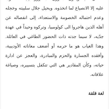
عليه إلا الانصياع لما اتخذوه. ويحيل جلال سلبيته وخجله
وعدم احتماله الخصومة والاستعداء، إلى انفصاله عن
أهله الذين هاجروا الى كولومبيا، وتركوه وحيداً في عهدة
جدّيه، لا سيما جدته ذات الحضور الطاغي في العائلة.
وهذا الغياب هو ما حرمه أو أضعف معاناته الأوديبية،
وأفقده الجسارة والحزم والمبادرة، والعجز عن ادارة
حياته، وكأن المقادير هي التي تتكفل بتسييره، وصياغة
علاقاته.
لغة قلقة