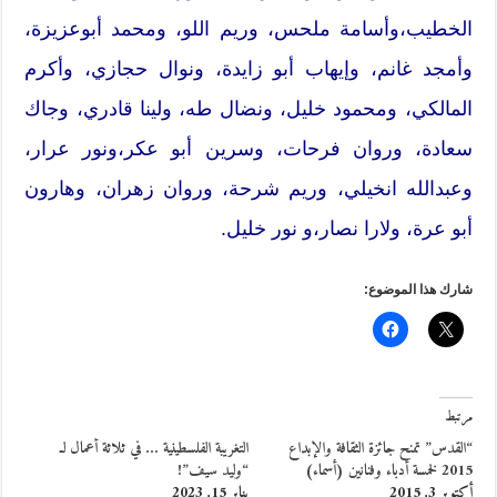
الخطيب،وأسامة ملحس، وريم اللو، ومحمد أبوعزيزة،
وأمجد غانم، وإيهاب أبو زايدة، ونوال حجازي، وأكرم
المالكي، ومحمود خليل، ونضال طه، ولينا قادري، وجاك
سعادة، وروان فرحات، وسرين أبو عكر،ونور عرار،
وعبدالله انخيلي، وريم شرحة، وروان زهران، وهارون
أبو عرة، ولارا نصار،و نور خليل.
شارك هذا الموضوع:
مرتبط
“القدس” تمنح جائزة الثقافة والإبداع
التغريبة الفلسطينية … في ثلاثة أعمال لـ
2015 لخمسة أدباء وفنانين (أسماء)
“وليد سيف”!
أكتوبر 3, 2015
يناير 15, 2023