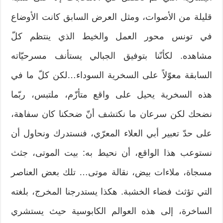
قليلة من الأصوات، ومثل العرض السابق كانت الأوضاع
في تونس محور العمل والخيط الذي ينتظم كلّ
مشاهده. لكأنّنا بتوفيق الجبالي يستأنف مسرحيّاته
السابقة معوّلاً على السخرية السوداء…لكن كلّ ما في
هذه السخرية يحيل على واقع متأزّم، ملتبس، ربّما
نضحك لكن سرعان ما نكتشف أنّ ضحكنا كان سفاهة،
على حدّ تعبير أبي العلاء المعرّي، فنستدرك ونحاول أن
نستوعب هذا الواقع، أن نحيط به: بيت الموتى، جثث
مسجاة، ملاءات بيض، نقالة موتى… تلك بعض العناصر
التي تؤثث فضاء الخشبة. هكذا يستدرجنا المخرج، بلغته
الساخرة، إلى هذه العوالم الكابوسية حيث يستشري