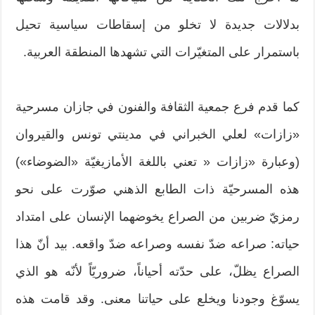
بدلالات جديدة لا تخلو من إسقاطات سياسية تحيل
باستمرار على المتغيّرات التي تشهدها المنطقة العربية.
كما قدم فرع جمعية الثقافة والفنون في جازان مسرحية
«زازات» لعلي الخبراني في مدينتي تونس والقيروان
(وعبارة «زازات « تعني باللغة الأمازيغيّة «الضوضاء»)
هذه المسرحيّة ذات الطابع الذهني صوّرت على نحو
رمزيّ ضربين من الصراع يخوضهما الإنسان على امتداد
حياته: صراعه ضدّ نفسه وصراعه ضدّ واقعه. بيد أنّ هذا
الصراع يظلّ، على حدّته أحياناً، ضروريّاً لأنّه هو الذي
يسوّغ وجودنا ويخلع على حياتنا معنى. وقد قامت هذه