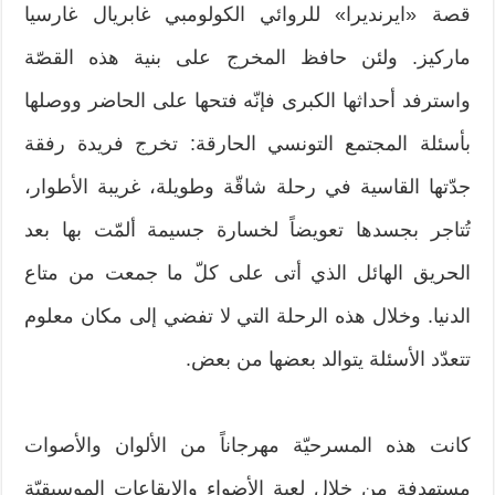
قصة «ايرنديرا» للروائي الكولومبي غابريال غارسيا
ماركيز. ولئن حافظ المخرج على بنية هذه القصّة
واسترفد أحداثها الكبرى فإنّه فتحها على الحاضر ووصلها
بأسئلة المجتمع التونسي الحارقة: تخرج فريدة رفقة
جدّتها القاسية في رحلة شاقّة وطويلة، غريبة الأطوار،
تُتاجر بجسدها تعويضاً لخسارة جسيمة ألمّت بها بعد
الحريق الهائل الذي أتى على كلّ ما جمعت من متاع
الدنيا. وخلال هذه الرحلة التي لا تفضي إلى مكان معلوم
تتعدّد الأسئلة يتوالد بعضها من بعض.
كانت هذه المسرحيّة مهرجاناً من الألوان والأصوات
مستهدفة من خلال لعبة الأضواء والإيقاعات الموسيقيّة