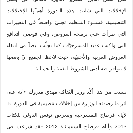
الإخلالات التي شابت هذه الـدورة أهمـّها الإختلالات
التنظيمية. فســوء التنـظيم تجلىّ واضحاً في التغييرات
التي طرأت على برمجة العروض، وفي فوضى التدافع
التي واكبت عديد المسرحيّات كما تجلّت أيضاً في انتقاء
العروض العربية والأجنبيّة، حيث لاحظ الجميع أنّ بعضها
لا تتوافر فيه أدنى الشروط الفنية والجمالية.
بسبب من هذا أكّد وزير الثقافة مهدي مبروك «أنه على
اثر ما رصدته الوزارة من إخلالات تنظيمية في الدورة 16
لأيام قرطاج الـمسرحية ومعرض تونس الدولي للكتاب
2013 وأيام قرطاج السينمائية 2012 فقد شرعت في