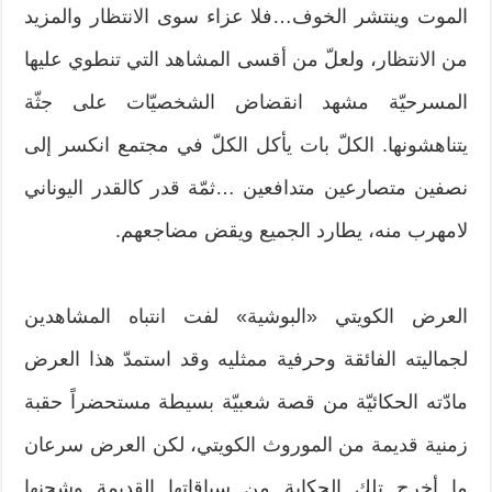
الموت وينتشر الخوف…فلا عزاء سوى الانتظار والمزيد
من الانتظار، ولعلّ من أقسى المشاهد التي تنطوي عليها
المسرحيّة مشهد انقضاض الشخصيّات على جثّة
يتناهشونها. الكلّ بات يأكل الكلّ في مجتمع انكسر إلى
نصفين متصارعين متدافعين …ثمّة قدر كالقدر اليوناني
لامهرب منه، يطارد الجميع ويقض مضاجعهم.
العرض الكويتي «البوشية» لفت انتباه المشاهدين
لجماليته الفائقة وحرفية ممثليه وقد استمدّ هذا العرض
مادّته الحكائيّة من قصة شعبيّة بسيطة مستحضراً حقبة
زمنية قديمة من الموروث الكويتي، لكن العرض سرعان
ما أخرج تلك الحكاية من سياقاتها القديمة وشحنها