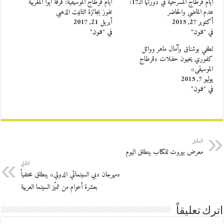
أيام قرطاج المسرحية في دورتها الـ17:
أيام قرطاج الموسيقية: فرقة آيوا المغربية
هدم الماضي والحاضر
تفوز بجائزة التانيت الذهبي
أكتوبر 27, 2015
أبريل 21, 2017
في "فنون"
في "فنون"
لطفي بوشناق وآمال ماهر ووائل
كفوري يحيون حفلات «قرطاج
الموسيقي»
يوليو 7, 2015
في "فنون"
السابق
معرض بيروت للكتاب ينطلق اليوم
التالي
«مهرجان دبي السينمائي الدولي» ينطلق محتفياً
بعشرة أعوام من تميّز السينما العربية
اترك تعليقاً