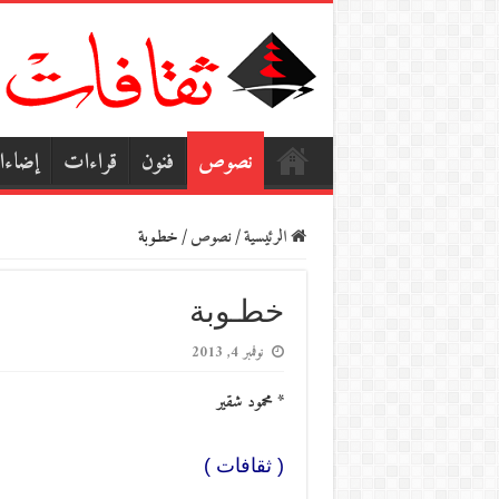
نصوص
فنون
قراءات
إضاء
الرئيسية
/
نصوص
/
خطـوبة
خطـوبة
نوفمبر 4, 2013
* محمود شقير
( ثقافات )