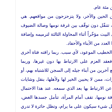
 مئة عام.
ين الحين والآخر، ولا يتزحزحون من مواقعهم. هي
، تتنقّل دون توقّف بين غرفة نومها وصالة الضيوف
يت مؤخّراً أثناء المحاولة الثالثة لترميمه وإضافة
عدد من الأبناء والأحفاد.
ي الخطيب الموعود، لأي سبب. ربما راقته فتاة أخرى
عقد العزم على الارتباط بها دون غيرها، وربما
آخرين من أبناء جيله إلى السجن للاشتباه بهم، أو
ت، ممن لا يحببن الخير لها ولأهلها، بنقل وشايات
عن الارتباط بها بعد الذي سمعه. عند هذا الاحتمال
فة نومها، تقف أمام المرآة، تتأمل جسدها الغض،
كل شيء سيكون على ما يرام، وتظل حائرة لا تدري