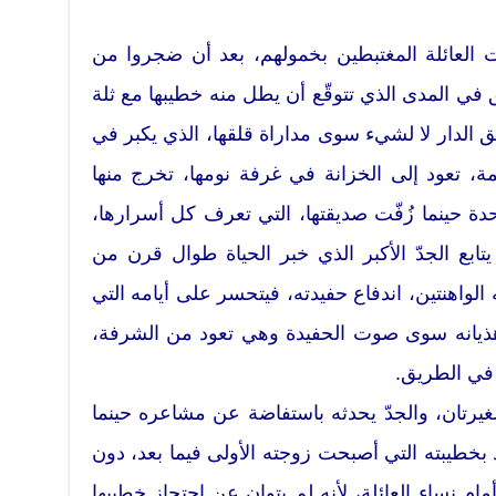
 العائلة المغتبطين بخمولهم، بعد أن ضجروا من
 في المدى الذي تتوقّع أن يطل منه خطيبها مع ثلة
 الدار لا لشيء سوى مداراة قلقها، الذي يكبر في
، تعود إلى الخزانة في غرفة نومها، تخرج منها
دة حينما زُفّت صديقتها، التي تعرف كل أسرارها،
تابع الجدّ الأكبر الذي خبر الحياة طوال قرن من
الواهنتين، اندفاع حفيدته، فيتحسر على أيامه التي
ذيانه سوى صوت الحفيدة وهي تعود من الشرفة،
 في الطريق.
يرتان، والجدّ يحدثه باستفاضة عن مشاعره حينما
 بخطيبته التي أصبحت زوجته الأولى فيما بعد، دون
مام نساء العائلة، لأنه لم يتوان عن احتجاز خطيبها