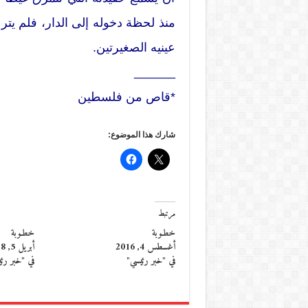
منذ لحظة دخوله إلى الدار، فلم يترك
عينيه الصغيرتين.
______
*قاص من فلسطين
شارك هذا الموضوع:
مرتبط
خطـوبة
خطـوبة
أغسطس 4, 2016
أبريل 5, 2018
في "خبر رئيسي"
في "خبر رئ