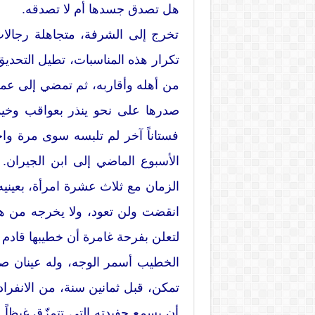
هل تصدق جسدها أم لا تصدقه.
تخرج إلى الشرفة، متجاهلة رجالات
تكرار هذه المناسبات، تطيل التحديق
من أهله وأقاربه، ثم تمضي إلى عمق
صدرها على نحو ينذر بعواقب وخيمة
فستاناً آخر لم تلبسه سوى مرة واح
الأسبوع الماضي إلى ابن الجيران. ي
الزمان مع ثلاث عشرة امرأة، بعينيه 
انقضت ولن تعود، ولا يخرجه من ه
لتعلن بفرحة غامرة أن خطيبها قادم
الخطيب أسمر الوجه، وله عينان صغ
تمكن، قبل ثمانين سنة، من الانفراد
أن يسمع حفيدته التي تتمزّق غيظاً أ