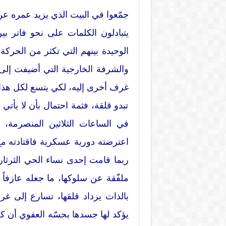
جمّعوا في البيت الذي يزيد عمره عن
يتبادلون الكلمات على نحو فاتر ب
الوحيدة بينهم التي تكثر من الحركة
والشرفة الخارجية التي أضيفت إلى الب
غرف أخرى إليه، لكي يتسع لكل هذا ال
تبدو قلقة، فثمة احتمال بأن لا يأت
في الساعات الثلاثين المنصرمة، ف
اعترضته دورية عسكرية فاقتادته مع 
ربما قامت إحدى نساء الحي الثرثارا
ملفّقة عن سلوكها، ما جعله عازفاً 
بالذات يزداد قلقها، تسارع إلى غر
يؤكد لها جسدها بحسّه العفوي أن 