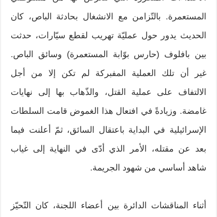
المستعمرة. بالتّزامن مع الانشغال بحادثة الباص، كان
الحديث يدور حول عمليّة تهريب لقطع سيّارات، حدثت
بين بافلوف (حارس بوّابة المستعمرة) وسائق الباص.
غير أن تلك العملية المفبركة لم تكن إلا من أجل
الالتفاف على عملية القتل، والذّهاب بها إلى نهايات
غامضة. وزيادةً في افتعال هذا الغموض قامت السلطات
الإسرائيلية في البداية باعتقال السائق، ثمّ أعلنت فيما
بعد عن مقتله، الأمر الذي أدّى في النهاية إلى غياب
شاهد أساسي من شهود الجريمة.
أثناء المناقشات الدائرة بين أعضاء اللجنة، كان التّحيّز