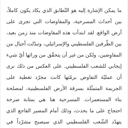
ما يمكن الإشارة إليه هو التّطابق الذي يكاد يكون كاملاً،
بين أحداث المسرحية، والمفاوضات التي تجرى على
أرض الواقع. لقد ابتدأت هذه المفاوضات منذ زمن بعيد،
بين الطّرفين الفلسطيني والإسرائيلي، وتبدّلت أجيال من
المفاوِضين، ولكن من غير أن يتحقّق من ورائها أيّ شيء
إيجابي للشعب الفلسطيني. على العكس من ذلك نرى
أن عمليّة التفاوض برمّتها كانت مجرّد تغطية على
الجريمة المتمثّلة بسرقة الأرض الفلسطينية، لمصلحة
بناء المستعمرات. المسرحية هنا هي بمثابة صرخة
احتجاج على ما يحدث، وذلك أمام المصير الفاجع الذي
يتهدّد الشّعب الفلسطيني الذي سيصبح مشرّداً في