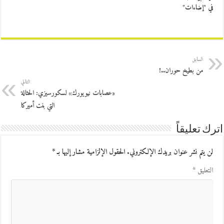
في "إضاءات"
السابق
من بطيخ حوران..!
التالي
«عصابات نيويورك» لسكورسيزي: الحثالة
التي بنت أميركا
اترك تعليقاً
لن يتم نشر عنوان بريدك الإلكتروني.
الحقول الإلزامية مشار إليها بـ
*
التعليق
*