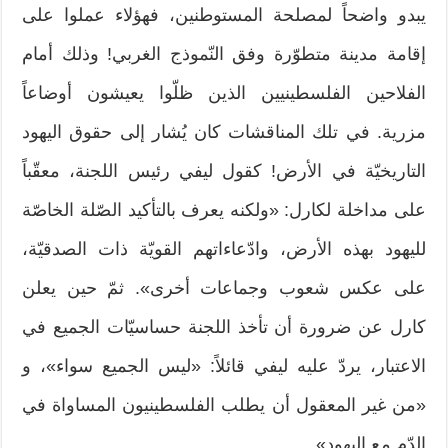
يبدو واضحاً لمصلحة المستوطنين، فهؤلاء عملوا على
إقامة مدينة متطوّرة وفق النّموذج الغربي! وذلك أمام
الفلاحين الفلسطينيين الذين ظلّوا يعيشون أوضاعاً
مزرية. في تلك المناقشات كان يُشار إلى حقوق اليهود
التاريخيّة في الأرض! كقول ليفي رئيس اللجنة، معقّباً
على مداخلة لكارل: «ولكنه يعرف بالتأكيد الصّلة الخاصّة
لليهود بهذه الأرض، وادّعاءاتهم القويّة ذات الصدقيّة،
على عكس شعوب وجماعات أخرى». ثمّ حين يعلن
كارل عن ضرورة أن تأخذ اللجنة حساسيّات الجميع في
الاعتبار، يردّ عليه ليفي قائلاً: «ليس الجميع سواء»، و
«من غير المعقول أن يطلب الفلسطينيون المساواة في
الدّم مع اليهود».