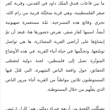
ما بين قاعات فندق الملك داود في القدس، وقرية كفر
صقر الفلسطينية، وهي قرية متخيَّلة قريبة من رام الله،
تجري وقائع هذه المسرحية. ثمّة مستعمرة صهيونية
أيضاً، اسمها كفار صقر، تفرض حضورها هنا، فبعد أن تمّ
إنشاؤها على أراضي القرية المصادَرة، ها هي تواصل
توسّعها، وتحكّمها في حياة أبناء القرية. في هذه الأوضاع
المتوتّرة تصل إلى فلسطين، لجنة دولية لتتقصّى
الحقائق، حول واقعة الباص الشهيرة، التي قَتَلَ فيها
المستوطنون ثلاثين مواطناً من القرية أثناء مرور الباص
الذي يقلّهم من خلال المستوطنة.
تشكّلت اللجنة من أربعة خبراء دوليّين هم: كارل (رئيس