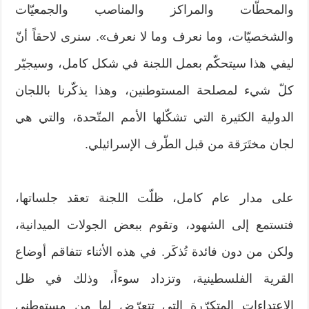
والمحطّات والمراكز والمناصب والجمعيّات
والشخصيّات، وما نعرف وما لا نعرف». سنرى لاحقاً أنّ
ليفي هذا سيتحكّم بعمل اللجنة في شكل كامل، وسيجيّر
كلّ شيء لمصلحة المستوطنين، وهذا يذكّرنا باللجان
الدولية الكثيرة التي تشكّلها الأمم المتّحدة، والتي هي
لجان مختَرَقة من قبل الطّرف الإسرائيلي.
على مدار عام كامل، ظلّت اللجنة تعقد جلساتها،
فتستمع إلى الشهود، وتقوم ببعض الجولات الميدانية،
ولكن من دون فائدة تُذكَر. في هذه الأثناء تتفاقم أوضاع
القرية الفلسطينية، وتزداد سوءاً، وذلك في ظل
الاعتداءات المتكرّرة التي تتعرّض لها من مستوطني