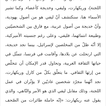
اللجنة)، وريكهارت، وليفي، وخديجة كأعضاء. وكما تشير
الأسماء هنا، سنكتشف أنّ ليفي هو من أصول يهودية،
وأنّ خديجة من أصول عربية، مع فارق بين الشخصيّتين
وطبيعة انتمائهما، فليفي، وعلى رغم جنسيته الأميركية،
إلا أنّه ظلّ من المخلصين لإسرائيل، بينما نجد خديجة،
التي ارتحلت عن بلادها، وأقامت في فرنسا، تتمثّل في
حياتها الثقافة الغربية، وتحاول قدر الإمكان أن تتخلّص
من إرثها الثقافي. ما يتعلّق بكلّ من كارل وريكهارت،
نجد أنّهما مجرّد شخصين عاديّين لا يؤثّران في عمل
اللجنة، وذلك مقابل ليفي الذي هو الآمر والنّاهي، والذي
يقول عنه ريكهارت: «إنّه حاملة طائرات من الصّحف