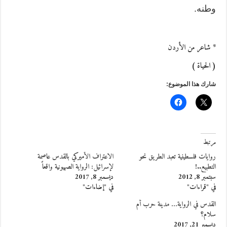
وطنه.
* شاعر من الأردن
( الحياة )
شارك هذا الموضوع:
مرتبط
روايات فلسطينية تعبد الطريق نحو
الاعتراف الأميركي بالقدس عاصمة
التطبيع..!
لإسرائيل: الرواية الصهيونية واقعاً
سبتمبر 8, 2012
ديسمبر 8, 2017
في "قراءات"
في "إضاءات"
القدس في الرواية… مدينة حرب أم
سلام؟
ديسمبر 21, 2017