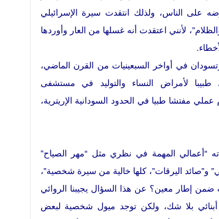
رضه على الناس، ولذلك انتقدت سيرة الإسرائيلي
ام”، لأنني اعتقدت أنه غسلها من العار وأوردها
خطاء.
ورتسودان في أواخر السبعينيات من القرن الماضي،
طبيبا لأمراض النساء والتوليد في مستشفى
عملي مفتشا طبيا في الحدود السودانية الإريترية،
ته “أعمالي المهمة في نظري مثل “مهر الصياح”
” و”صائد اليرقات”، كلها خالية من سيرة شخصية”،
ضمن إطار معين؟ عن هذا السؤال يجيبنا الروائي
ها أبنائي بلا شك، ولكن توجد ميول شخصية لبعض