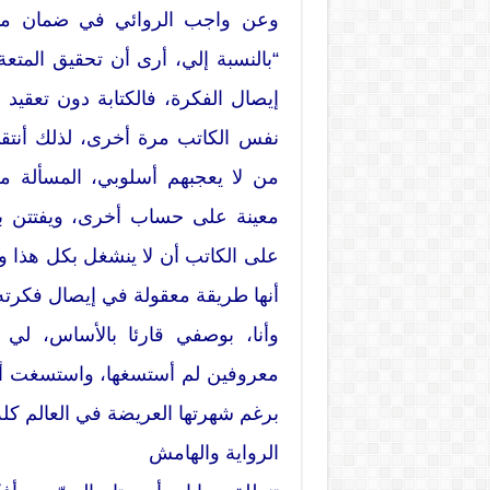
وعن واجب الروائي في ضمان متعة
“بالنسبة إلي، أرى أن تحقيق المتعة
إيصال الفكرة، فالكتابة دون تعقيد 
نفس الكاتب مرة أخرى، لذلك أنتق
من لا يعجبهم أسلوبي، المسألة مس
معينة على حساب أخرى، ويفتتن بأ
على الكاتب أن لا ينشغل بكل هذا
أنها طريقة معقولة في إيصال فكرته 
وأنا، بوصفي قارئا بالأساس، لي 
معروفين لم أستسغها، واستسغت أعمال
برغم شهرتها العريضة في العالم كله،
الرواية والهامش