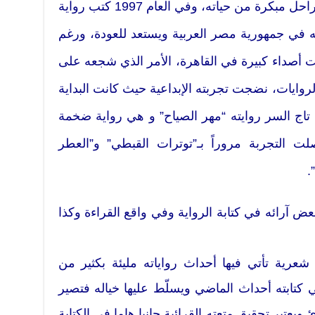
ولد عام 1960، مارس الكتابة في مراحل مبكرة من حياته، وفي العام 1997 كتب رواية
ه في جمهورية مصر العربية ويستعد للعودة، ورغم
ت أصداء كبيرة في القاهرة، الأمر الذي شجعه على
روايات، نضجت تجربته الإبداعية حيث كانت البداية
 2002 عندما كتب تاج السر روايته “مهر الصياح” و هي رواية ضخمة
ت التجربة مروراً بـ”توترات القبطي” و”العطر
.
بعض آرائه في كتابة الرواية وفي واقع القراءة وكذا
شعرية تأتي فيها أحداث رواياته مليئة بكثير من
كتابته أحداث الماضي ويسلّط عليها خياله فتصير
ويعتبر تحقيق متعته القرائية جانبا هاما في الكتابة