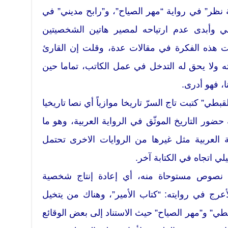
نظر” في رواية “مهر الصياح”، و”رابح مديني” في
 وأبدى عدم ارتياحه لمصير هاتين الشخصيتين
هذه الفكرة في مقالات عدة، وقلت إن القارئ
ته ولا يحق له التدخل في عمل الكاتب، تماما حين
، فهو أدرى.
بطي” كتبت تاج السرّ تاريخا موازياً أي نصا تاريخيا
ضور التاريخ الموثّق في الرواية العربية، وهو ما
ية العربية مثل غيرها من الروايات الاخرى تحتمل
ييلي اتجاه في الكتابة آخر.
ي نصوص مستوحاة منه، أي إعادة إنتاج شخصية
أعرج في روايته: “كتاب الأمير”، وهناك من يتخيل
بطي” و”مهر الصياح” حيث الاستناد إلى بعض الوقائع