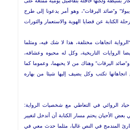
كار بسيطة ولكنها حافلة بتفاصيل يومية ممتعة على
بولا” و”صائد اليرقات”، وهو أمر يدعونا إلى طرح
حلة الكتابة عن قضايا الهوية والاستعمار والثورات
لرواية اتجاهات مختلفة، هذا لا شك فيه، ومثلما
ضا الروايات التاريخية، وكل له محبوه وعشاقه،
و”صائد اليرقات” وهناك من لا يحبهما، وعموما كما
اتجاهاتها تكتب وكل يضيف إليها شيئا من بهاره
ياد الروائي في التعاطي مع شخصيات الرواية:
بعض الأحيان يحتم مسار الكتابة أن أتدخل لتغيير
ئ المندمج في النص غالبا، مثلما حدث معي في