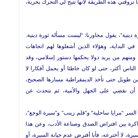
نا تروقني هذه الطريقة لأنها تتيح لي التحرك بحرية،
ة دينية”، يقول محاورنا: “ليست مسألة ثورة دينية.
 البداية، وهؤلاء الذين أشعلوها لهم اتجاهات
 ومنهم من يريد دولا يحكمها دستور إسلامي، وقد
لناس أكثر، حتى لو كان خاطئا أو يحمل أفكارا لا
ن طويل حتى تأخذ الديمقراطية مسارها الصحيح،
بد أن نقضي على الجهل والأمية، ثم نتحدث عن
لسر “مرايا ساحلية” و”قلم زينب” و”سيرة الوجع”،
اكرة بين افتراض الصدق وصناعة الأدب، وعن هذا
يرة، لا أخترعه، فأنا أفترض عدم خيانة السيرة، أو