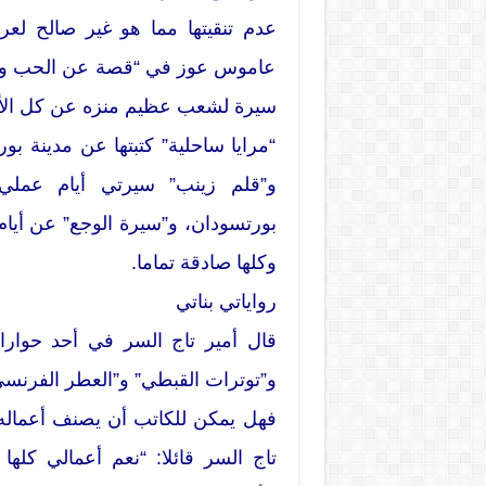
عدم تنقيتها مما هو غير صالح لع
عاموس عوز في “قصة عن الحب والظل
سيرة لشعب عظيم منزه عن كل الأ
“مرايا ساحلية” كتبتها عن مدينة ب
و”قلم زينب” سيرتي أيام عملي 
بورتسودان، و”سيرة الوجع” عن أيام 
وكلها صادقة تماما.
رواياتي بناتي
قال أمير تاج السر في أحد حوارا
و”توترات القبطي” و”العطر الفرنسي
فهل يمكن للكاتب أن يصنف أعماله 
تاج السر قائلا: “نعم أعمالي كل