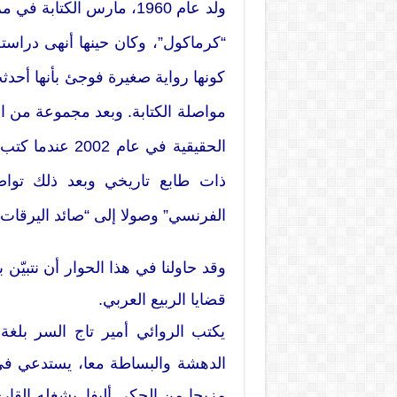
“كرماكول”، وكان حينها أنهى دراست
كونها رواية صغيرة فوجئ بأنها أحدث
مواصلة الكتابة. وبعد مجموعة من ال
الحقيقية في عام
ذات طابع تاريخي وبعد ذلك تواصل
الفرنسي” وصولا إلى “صائد اليرقات”
وقد حاولنا في هذا الحوار أن نتبيّن 
قضايا الربيع العربي.
يكتب الروائي أمير تاج السر بلغة 
الدهشة والبساطة معا، يستدعي في 
مزيجا من الحكي أليفا. يشغله القارئ 