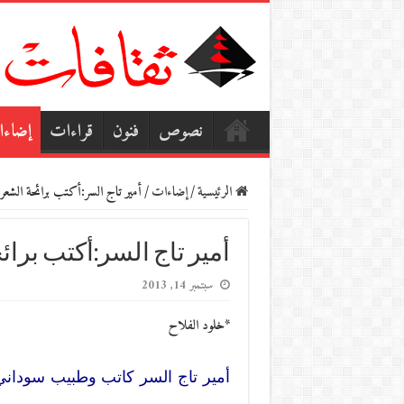
نصوص
فنون
قراءات
إضاء
الرئيسية
/
إضاءات
/
أمير تاج السر:أكتب برائحة الشعر
أمير تاج السر:أكتب برا
سبتمبر 14, 2013
*خلود الفلاح
أمير تاج السر كاتب وطبيب سوداني