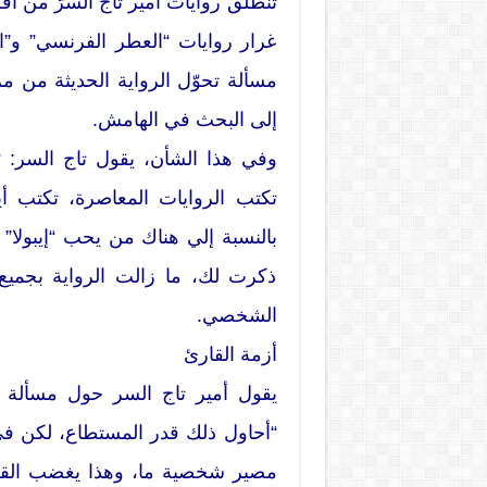
تنطلق روايات أمير تاج السرّ من أف
غرار روايات “العطر الفرنسي” و”اي
مسألة تحوّل الرواية الحديثة من مر
إلى البحث في الهامش.
وفي هذا الشأن، يقول تاج السر: “ا
تكتب الروايات المعاصرة، تكتب أي
بالنسبة إلي هناك من يحب “إيبولا” 
ذكرت لك، ما زالت الرواية بجميع 
الشخصي.
أزمة القارئ
يقول أمير تاج السر حول مسألة ح
“أحاول ذلك قدر المستطاع، لكن في 
مصير شخصية ما، وهذا يغضب القار