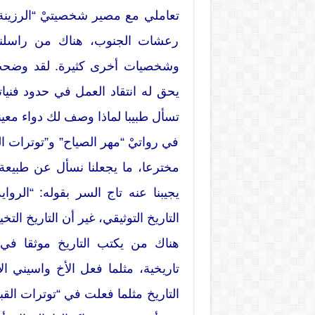
تعاملي مع مصير شخصيتيْ “الرزينة 
رعشات الجنوب، هناك من راسلني
وشخصيات أخرى كثيرة. لقد وضحت 
يحق له انتقاد العمل في حدود فنيا
تسأل طبيبا لماذا وصف لك دواء معينا
في رواتيْ “مهر الصياح” و”توترات الق
مخترعا، ما يجعلنا نسأل عن طبيعة ح
يجيبنا عنه تاج السر بقوله: “الروا
التاريخ التوثيقي، غير أن التاريخ التخ
هناك من يكتب التاريخ موثقا ف
تاريخية، مثلما فعل الأخ واسيني ال
التاريخ مثلما فعلت في “توترات الق