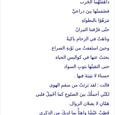
داهَمَتْهُما الحَرب
فضَمَمتُها بينَ ذراعيَّ
مَزهُوًا بالبطولةِ
حتّى فرَّقتنا النيرانُ
وتاهَتْ في الزحام باكيةً
وحينَ استَفقتُ من نَوْبةِ الصراع
بحثتُ عنها في كواليسِ الحياة
حتى التقيتُها بثوبِ السواد
حسناءَ لا شِيَةَ فيها .
قالت : لقد بَرِئتُ من سقمِ الهوى
لكنّي أحملُكَ بينَ الضلوعِ كما أحْمِلُ قلبي
هَمّانِ لا يقبلان الزوال.
فَطِبْ عَيْشًا واهنَأْ بما لديكَ من الذكرى