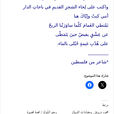
واكتب على لِحاء الشجرِ القديمِ في باحاتِ الدار
أنني كنتُ وإيّاكَ هنا
نَمْتطي الغَمامَ كلّما ساوَرَتْنا الريحُ
عن عِشْقٍ يفيضُ حينَ يَتَمَطّى
على هُدْبِ غيمةٍ حُبْلى بالماء.
________
*شاعر من فلسطين
شارك هذا الموضوع:
مرتبط
محمود درويش ومضادات النسيان
رجم الشّوك / قصة قصيرة