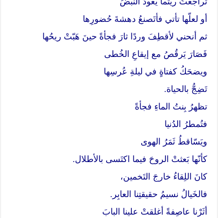
تراجعتُ ريثما يعودُ النبضُ
أو لعلّها تأتي فأتَصنعُ دهشةَ حُضورِها
ثم أنحني لأقطِفَ وردًا ثارَ فجأةً حينَ هَبّتْ ريحُها
فَصَارَ يَرقُصُ مع إيقاعِ الخُطى
ويضحَكُ كفتاةٍ في ليلةِ عُرسِها
تَضِجُّ بالحياة.
تظهرُ بِنتُ الماءِ فجأةً
فتُمطرُ الدُنيا
ويَسّاقطُ ثَمَرُ الهوى
كأنّها بَعثتْ الروحَ فيما اكتَسى بالأطلال.
كانَ اللِقاءُ خارجَ التَخمين،
فالخَيالُ نسيمُ حقيقتِنا العابِر.
أثَرْنا عاصِفةً أغلقتْ علينا البابَ