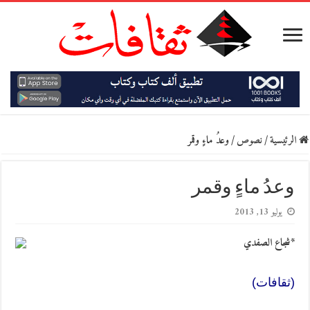
الرئيسية
/
نصوص
/
وعدُ ماءٍ وقمر
وعدُ ماءٍ وقمر
يوليو 13, 2013
*شجاع الصفدي
(ثقافات)