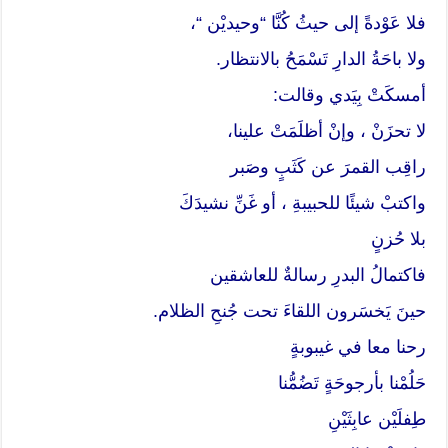
فلا عَوْدةً إلى حيثُ كُنَّا “وحيديْن “،
ولا باحَةُ الدارِ تَسْمَحُ بالانتظار.
أمسكَتْ بِيَدي وقالت:
لا تحزَنْ ، وإنْ أظلَمَتْ علينا،
راقِب القمرَ عن كَثَبٍ وصَبر
واكتبْ شيئًا للحبيبةِ ، أو غَنِّ نشيدَكَ
بلا حُزنٍ
فاكتمالُ البدرِ رسالةٌ للعاشقين
حينَ يَخسَرون اللقاءَ تحت جُنحِ الظلام.
رحنا معا في غيبوبةٍ
حَلُمْنا بأرجوحَةٍ تَضُمُّنا
طِفلَيْن عابِثَيْنِ