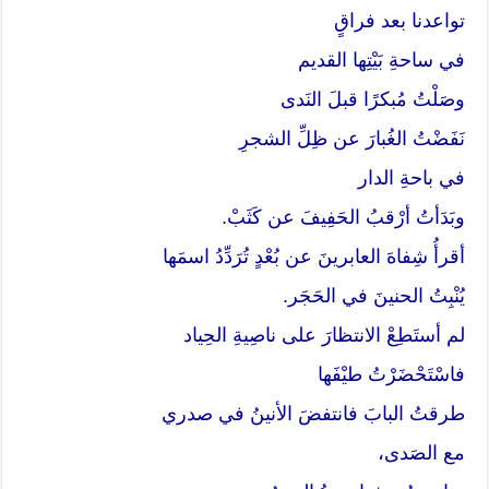
تواعدنا بعد فراقٍ
في ساحةِ بَيْتِها القديم
وصَلْتُ مُبكرًا قبلَ النَدى
نَفَضْتُ الغُبارَ عن ظِلِّ الشجرِ
في باحةِ الدار
وبَدَأتُ أرْقبُ الحَفِيفَ عن كَثَبْ.
أقرأُ شِفاهَ العابرينَ عن بُعْدٍ تُرَدِّدُ اسمَها
يُنْبِتُ الحنينَ في الحَجَر.
لم أستَطِعْ الانتظارَ على ناصِيةِ الحِياد
فاسْتَحْضَرْتُ طيْفَها
طرقتُ البابَ فانتفضَ الأنينُ في صدري
مع الصَدى،