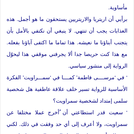
مأساوية.
برأيي أن اريتريا والاريتريين يستحقون ما هو أجمل. هذه
العذابات يجب أن تنتهي. لا ينبغي أن نكتفي بالأمل بأن
يتجنب أبناؤنا ما نعيشه. هذا تماما ما اكتفى آباؤنا بفعله.
مع هذا كنت حريصا جدا ألا يجرفني موقفي هذا ليحوّل
الرواية إلى منشور سياسي.
‘ في ‘مرســــى فاطمة’ كمــــا في ‘سمـــراويت’ الفكرة
الأساسية للرواية تسير خلف علاقة عاطفية هل شخصية
سلمى إمتداد لشخصية سمراويت؟
‘ سعيت قدر استطاعتي أن ُأخرج عملا مختلفا عن
سمراويت، ولا أعرف إلى أي حد وفقت في ذلك. لكني