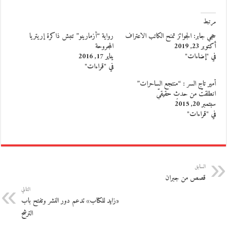
مرتبط
حجي جابر: الجوائز تمنح الكاتب الاعتراف
رواية “أزمارينو” تنبش ذاكرة إريتريا
أكتوبر 23, 2019
المجروحة
في "إضاءات"
يناير 17, 2016
في "قراءات"
أمير تاج السر : “منتجع الساحرات”
انطلقتْ من حدثٍ حقيقيّ
سبتمبر 20, 2015
في "قراءات"
السابق
قصص من جبران
التالي
«زايد للكتاب» تدعم دور النشر وتفتح باب
الترشح