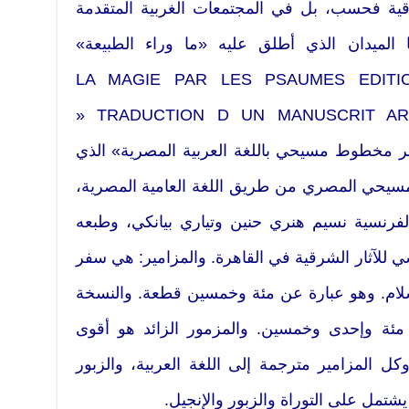
ية فحسب، بل في المجتمعات الغربية المتقدمة
ا الميدان الذي أطلق عليه «ما وراء الطبيعة»
Met وكتاب « LA MAGIE PAR LES PSAUMES EDITION ET
TRADUCTION D UN MANUSCRIT ARABE CHRETIEN D EGYPTE «
 مخطوط مسيحي باللغة العربية المصرية» الذي
مسيحي المصري من طريق اللغة العامية المصرية،
فرنسية نسيم هنري حنين وتياري بيانكي، وطبعه
سي للآثار الشرقية في القاهرة. والمزامير: هي سفر
لسلام. وهو عبارة عن مئة وخمسين قطعة. والنسخة
د مئة وإحدى وخمسين. والمزمور الزائد هو أقوى
ل المزامير مترجمة إلى اللغة العربية، والزبور
تمل على التوراة والزبور والإنجيل.