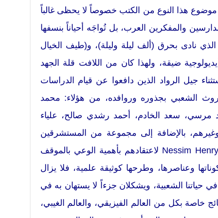
وضوع هذا النوع من الكتب خصوصاً لا يحظى غالباً
لدارسين والمفكرين العرب، بل تُواجَه أحياناً بنسفها
ذي نادى بحرق (ألف ليلة وليلة)، و(طيف الخيال
ديولوجية ضيقة، ولهذا كان من اللافت قلة الجهد
ثناء جيل الرواد الذين دافعوا عن قيام الدراسات
وروث الشعبي بجذوره وروافده، من هؤلاء: محمد
د مرسي، سعد الخادم، أحمد رشدي صالح، علياء
رهم، بالإضافة إلى مجموعة من المستشرقين
على رأسهم Nessim Henry & Thierry Bianquis لاعتقادهم بأهمية الوعي بالموقف
وناتها وعناصرها، وطرحها كوثيقة علمية، فلا يزال
 حياتنا الشعبية، ويشكلان جزءاً لا يستهان به في
ئج خاصة بكل من العالم الفيزيقي، والعالم الغيبي،