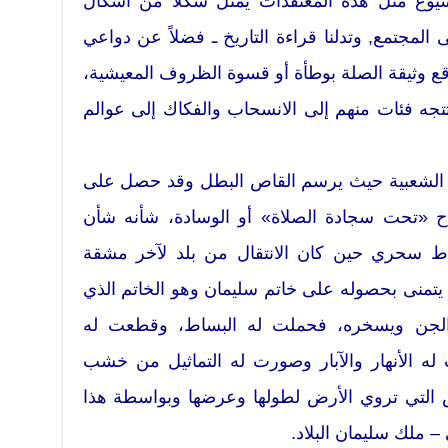
يوع مثل هذه المعتقدات يمثل شكلاً من أشكال
 المجتمع, وتدلنا قراءة التاريخ ـ فضلاً عن دواعي
قع وثيقة الصلة بوطأة أو قسوة الظروف المعيشية،
تجه فئات منهم إلى الانسحاب والفكاك إلى عوالم
 الشعبية حيث يرسم القاص البطل وقد حصل على
اح «تحت سجادة الصلاة» أو الوسادة، شأنه شأن
اط سحري حين كان الانتقال من بلد لآخر مشقة
يتمنى بحصوله على خاتم سليمان وهو الخاتم الذي
الجن ويسخره، فحملت له البساط، وقطعت له
له الأنهار والآبار وصورت له التماثيل من خشب
 التي تروي الأرض لطولها وعرضها وبواسطة هذا
– ملك سليمان البلاد.