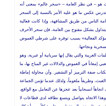
حيث هو – في نظر العامة – «سحر عالم» بمعنى أنه
درس عكس ما هو عليه الأمر بالنسبة إلى السحر
امة الناس من طريق المشافهة، وإذا كانت فعالية
 يتداول بشكل مفتوح بين العامة، فإن سحر الأحرف
«مؤكد الفعالية» بسبب توفره على شرطي الغموض
لسحرية ونجاحها.
ت الغريبة والتي يقال إنها سريانية أو عبرية، وهو
 إمعاناً في الغموض والدلالات غير المباح بها، ما
اب صفة الترميز أو التشفير. وأن محاولة إماطة
العبث، وطريقاً ملغوماً، ولذلك عندما تؤمن الجماعة
ك اتجاهاً انسحابياً بعد عجزها عن التعامل مع الواقع،
ذا الاتجاه يتواصل ويتسع نطاقه لدى قطاعات لا