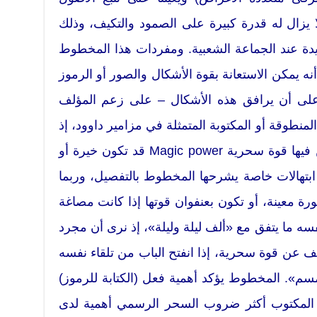
ا يزال له قدرة كبيرة على الصمود والتكيف، وذلك
دة عند الجماعة الشعبية. ومفردات هذا المخطوط
ه يمكن الاستعانة بقوة الأشكال والصور أو الرموز
على أن يرافق هذه الأشكال – على زعم المؤلف
منطوقة أو المكتوبة المتمثلة في مزامير داوود، إذ
أن الكلمة المنطوقة للمزامير تكمن فيها قوة سحرية Magic power قد تكون خيرة أو
تهالات خاصة يشرحها المخطوط بالتفصيل، وربما
ورة معينة، أو تكون بعنفوان قوتها إذا كانت مصاغة
ه ما يتفق مع «ألف ليلة وليلة»، إذ نرى أن مجرد
 عن قوة سحرية، إذا انفتح الباب من تلقاء نفسه
سم». المخطوط يؤكد أهمية فعل (الكتابة للرموز)
 المكتوب أكثر ضروب السحر الرسمي أهمية لدى