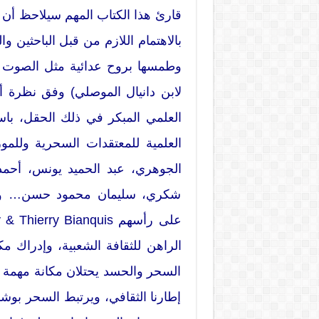
قارئ هذا الكتاب المهم سيلاحظ أن م
بالاهتمام اللازم من قبل الباحثين وا
وطمسها بروح عدائية مثل الصوت ال
لابن دانيال الموصلي) وفق نظرة أي
العلمي المبكر في ذلك الحقل، باست
العلمية للمعتقدات السحرية وللم
الجوهري، عبد الحميد يونس، أحم
شكري، سليمان محمود حسن… وغي
الراهن للثقافة الشعبية، وإدراك مك
السحر والحسد يحتلان مكانة مهمة في
إطارنا الثقافي، ويرتبط السحر بوشا