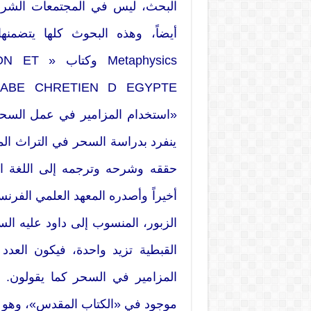
البحث، ليس في المجتمعات الشرق
أيضاً، وهذه البحوث كلها يتضمنه
aphysics
«استخدام المزامير في عمل السحر
ينفرد بدراسة السحر في التراث ال
حققه وشرحه وترجمه إلى اللغة ال
أخيراً وأصدره المعهد العلمي الفرن
الزبور، المنسوب إلى داود عليه ا
القبطية تزيد واحدة، فيكون العد
المزامير في السحر كما يقولون. وك
موجود في «الكتاب المقدس»، وهو يش