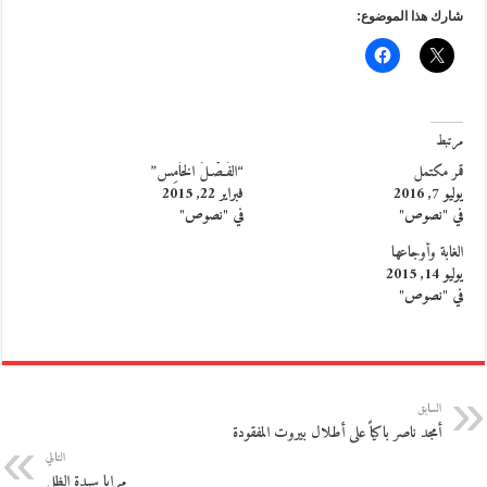
شارك هذا الموضوع:
مرتبط
قمر مكتمل
“الفَـصْـلُ الخَامِس”
يوليو 7, 2016
فبراير 22, 2015
في "نصوص"
في "نصوص"
الغابة وأوجاعها
يوليو 14, 2015
في "نصوص"
السابق
أمجد ناصر باكياً على أطلال بيروت المفقودة
التالي
مرايا سيدة الظل