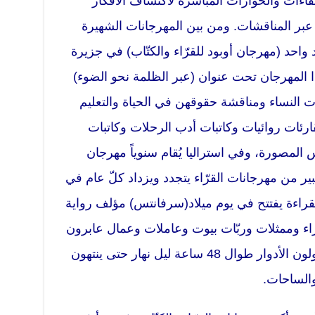
لقاءات والحوارات المباشرة لاكتشاف الأفكار
ق عبر المناقشات. ومن بين المهرجانات الشهيرة
 واحد (مهرجان أوبود للقرّاء والكتّاب) في جزيرة
ذا المهرجان تحت عنوان (عبر الظلمة نحو الضوء)
ت النساء ومناقشة حقوقهن في الحياة والتعليم
ارئات روائيات وكاتبات أدب الرحلات وكاتبات
المصورة، وفي استراليا يُقام سنوياً مهرجان
كبير من مهرجانات القرّاء يتجدد ويزداد كلّ عام في
قراءة يفتتح في يوم ميلاد(سرفانتس) مؤلف رواية
اء وممثلات وربّات بيوت وعاملات وعمال عابرون
بقراءة مقاطع من دون كيخوتة يتبادولون الأدوار طوال 48 ساعة ليل نهار حتى ينتهون
والساحات.