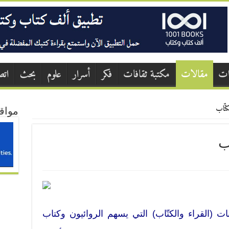
ات
مقالات
مكتبة ثقافات
فكر
أسرار
علوم
بحث
اتص
كتّاب
مواق
ب
ات (القراء والكتّاب) التي يسهم الروائيون وكتاب