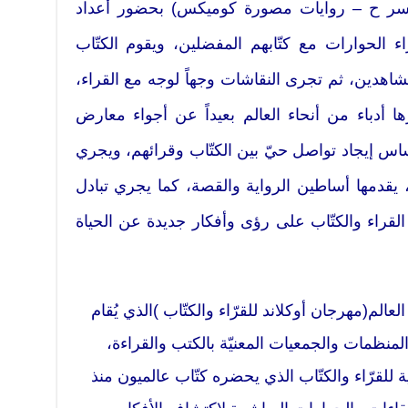
 مسر ح – روايات مصورة كوميكس) بحضور أعداد
ء الحوارات مع كتّابهم المفضلين، ويقوم الكتّاب
اهدين، ثم تجرى النقاشات وجهاً لوجه مع القراء،
 أدباء من أنحاء العالم بعيداً عن أجواء معارض
اس إيجاد تواصل حيّ بين الكتّاب وقرائهم، ويجري
 يقدمها أساطين الرواية والقصة، كما يجري تبادل
لقراء والكتّاب على رؤى وأفكار جديدة عن الحياة
لم(مهرجان أوكلاند للقرّاء والكتّاب )الذي يُقام
 وتديمه المنظمات والجمعيات المعنيّة بالكتب والقراءة،
 للقرّاء والكتّاب الذي يحضره كتّاب عالميون منذ