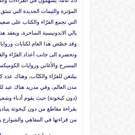
25 عاماً، يسهمون في القراءات وال
المؤثرة والثيمات الجديدة التي تنبث
التي تجمع القرّاء والكتاب على صعيد
بالي الاندونيسية الساحرة، ويعقد ه
وقد خصّص هذا العام لكتابات وروايا
وتحضره الى جانب أعداد القرّاء والق
المسرح والأغاني وروايات الكوميكس 
بيلنغن للقرّاء والكتّاب، وهناك عدد 
مدن العالم، وفي مدريد هناك عيد لل
(دون كيخوتة) حيث يقوم أدباء وشعر
من قراءتها في المقاهي والشوارع 