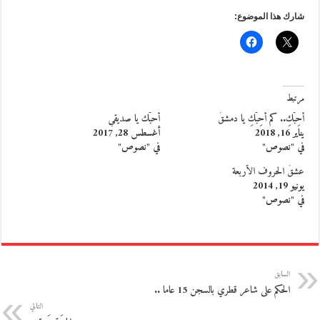
شارك هذا الموضوع:
مرتبط
أحِبُّكِ.. كم أحِبُّكِ يا دمشقُ
أحبّك يا صديقي
يناير 16, 2018
أغسطس 28, 2017
في "نصوص"
في "نصوص"
عشقُ الحروف الأربعة
يونيو 19, 2014
في "نصوص"
السابق
الحكم على شاعر قطري بالسجن 15 عاما ..
التالي