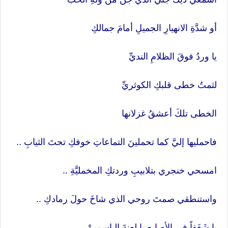
أو شدَّةِ الانهيارِ الجميلِ أمامَ جمالكِ
يا وردُ فوقَ الظلامِ النديِّ
لثمتُ خطى قلبكِ الكوثريِّ
الخطى تلكَ أعشقُ غزلانها
فاحمليها إليَّ كما تحملينَ التماعاتِ خوفكِ تحتَ الثيابِ ..
امسحي خنجري بتلابيبِ وردتكِ المخمليَّةِ ..
واستنطقي صمتَ روحي الذي شاخَ حولَ رمادكِ ..
يا شَغَفاً في الأصابعِ يا لعنةَ الياسمينْ