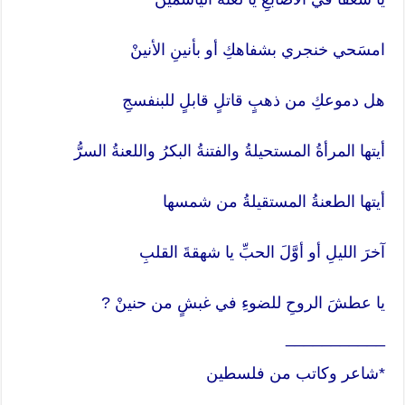
امسَحي خنجري بشفاهكِ أو بأنينِ الأنينْ
هل دموعكِ من ذهبٍ قاتلٍ قابلٍ للبنفسجِ
أيتها المرأةُ المستحيلةُ والفتنةُ البكرُ واللعنةُ السرُّ
أيتها الطعنةُ المستقيلةُ من شمسها
آخرَ الليلِ أو أوَّلَ الحبِّ يا شهقةَ القلبِ
يا عطشَ الروحِ للضوءِ في غبشٍ من حنينْ ?
___________
*شاعر وكاتب من فلسطين