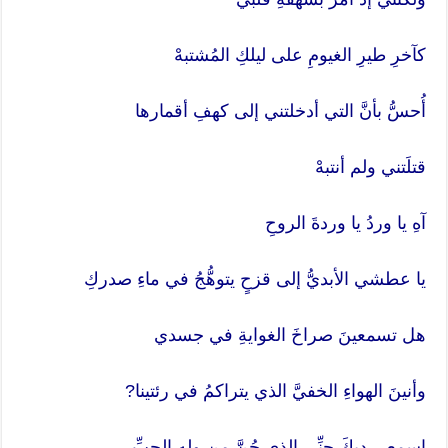
كآخرِ طيرِ الغيومِ على ليلكِ المُشتبهْ
أُحسُّ بأنَّ التي أدخلتني إلى كهفِ أقمارها
قتلَتني ولم أنتبهْ
آهِ يا وردُ يا وردةَ الروحِ
يا عطشي الأبديُّ إلى قزحٍ يتوهُّجُ في ماءِ صدركِ
هل تسمعينَ صراخَ الغوايةِ في جسدي
وأنينَ الهواءِ الخفيَّ الذي يتراكمُ في رئتينا?
اسمعي ديكَ جنِّي الذي جُنَّ من ولهِ الحبِّ