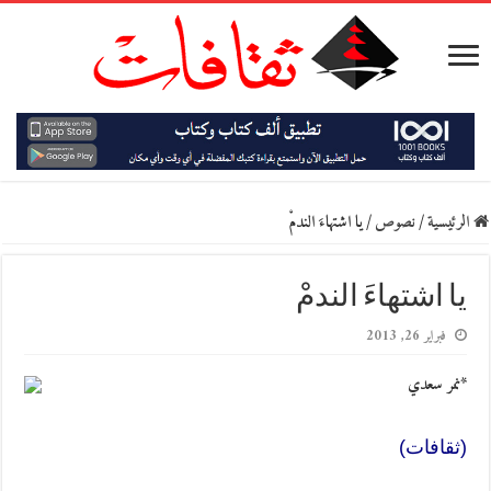
الرئيسية
/
نصوص
/
يا اشتهاءَ الندمْ
يا اشتهاءَ الندمْ
فبراير 26, 2013
*نمر سعدي
(ثقافات)