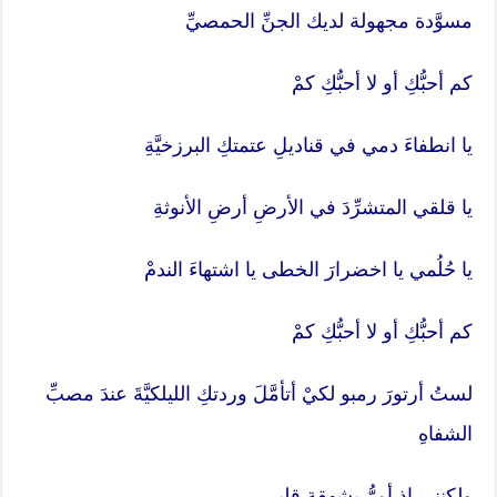
مسوَّدة مجهولة لديك الجنِّ الحمصيِّ
كم أحبُّكِ أو لا أحبُّكِ كمْ
يا انطفاءَ دمي في قناديلِ عتمتكِ البرزخيَّةِ
يا قلقي المتشرِّدَ في الأرضِ أرضِ الأنوثةِ
يا حُلُمي يا اخضرارَ الخطى يا اشتهاءَ الندمْ
كم أحبُّكِ أو لا أحبُّكِ كمْ
لستُ أرتورَ رمبو لكيْ أتأمَّلَ وردتكِ الليلكيَّةَ عندَ مصبِّ
الشفاهِ
ولكنني إذ أمرُّ بشهقةِ قلبي