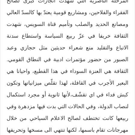
المرحلة الناصرية التي شهدت انجازات كبرى لصالح
الفقراء والفلاحين، ومشاريع قومية يعتدّ بها كالسدّ العالي
ومصانع الحديد والصلب وتأميم قناة السويس، شهدت
الثقافة خريفا في عزّ ربيع السياسة واستطاع سدنة
الاتباع والتقليد منع شعراء حديثين مثل حجازي وعبد
الصبور من حضور مؤتمرات ادبية في النطاق القومي.
الثقافة هي العنزة السوداء في هذا القطيع، واحيانا هي
البعير الأجرب في القافلة، لهذا تقلّص ميزانياتها وتكون
كبش فداء في اي تقشّف،لأنها ثانوية أو مجرد استكمال
لنصاب الدولة، وفي الحالات التي بدت فيها مزدهرة وفي
ربيعها كانت تختطف لصالح الاعلام السياحي من خلال
مهرجانات تقام باسمها، لكنها تنتهي الى مسخها وتحريفها