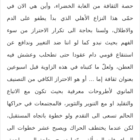
حصة الثقافة من الغابة الخضراء، وأين هي الان في
حمّى هذا النزاع الأهلي الذي بدأ يطفو على الدم
والاطلال، ولسنا بحاجة الى تكرار الاحتراز من سوء
الفهم بحيث نبدو كما لو اننا ضد التغيير وندافع عن
استنقاع قومي دام عقودا حتى تطحلب وعشش فيه
العطن، ولعلّ ما كتبناه في هذه الزاوية قبل اسبوعين
بعنوان ثقافة إما … أو هو الاحتراز الكافي من التصنيف
المانوي لأطروحات معرفية بحيث تكون مع الاتباع
والتقليد او مع التنوير والتثوير، فالمجتمعات في حراكها
الحالم تسعى الى التقدم ولو خطوة باتجاه المستقبل،
لكن عندما يختطف الحراك ويصبح عشر خطوات الى
الوراء، فإن المسألة برمّتها تصبح بحاجة الى مراجعة،