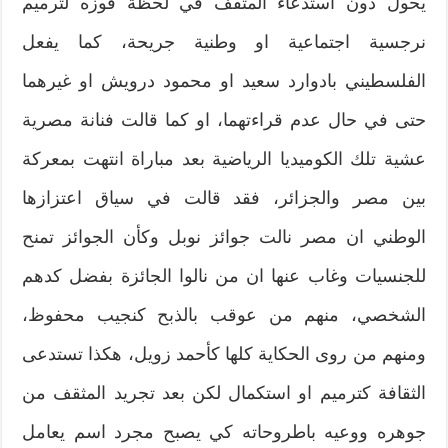
يحول دون استدعاء المثقف في لحظة فوزه لترميم
نرجسية اجتماعية او وطنية جريحة، كما يفعل
الفلسطيني بادوارد سعيد او محمود درويش او غيرهما
حتى في حال عدم قراءتهما، او كما قالت فنانة مصرية
عشية تلك الكوميديا الرياضية بعد مباراة انتهت بمعركة
بين مصر والجزائر، فقد قالت في سياق اعتزازها
الوطني ان مصر نالت جوائز نوبل وكأن الجوائز تمنح
للجنسيات وغاب عنها ان من نالوا الجائزة بفضل كدهم
الشخصي، منهم من عوقب بالذبح كنجيب محفوظ،
ومنهم من روى الحكاية كلها كأحمد زويل، هكذا تستدعى
الثقافة كترميم او استكمال لكن بعد تجريد المثقف من
جوهره ووعيه باطروحاته كي يصبح مجرد اسم يعامل