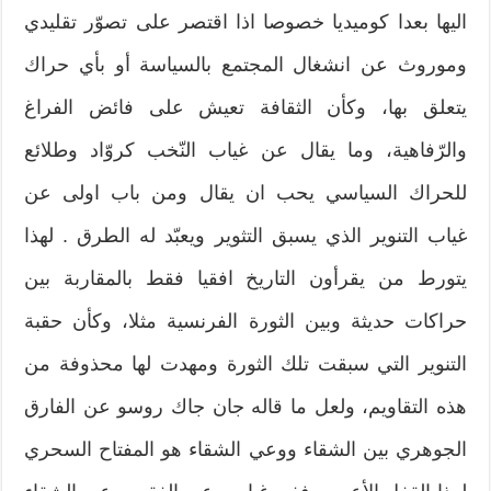
اليها بعدا كوميديا خصوصا اذا اقتصر على تصوّر تقليدي
وموروث عن انشغال المجتمع بالسياسة أو بأي حراك
يتعلق بها، وكأن الثقافة تعيش على فائض الفراغ
والرّفاهية، وما يقال عن غياب النّخب كروّاد وطلائع
للحراك السياسي يحب ان يقال ومن باب اولى عن
غياب التنوير الذي يسبق التثوير ويعبّد له الطرق . لهذا
يتورط من يقرأون التاريخ افقيا فقط بالمقاربة بين
حراكات حديثة وبين الثورة الفرنسية مثلا، وكأن حقبة
التنوير التي سبقت تلك الثورة ومهدت لها محذوفة من
هذه التقاويم، ولعل ما قاله جان جاك روسو عن الفارق
الجوهري بين الشقاء ووعي الشقاء هو المفتاح السحري