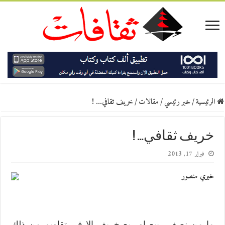
الرئيسية
/
خبر رئيسي
/
مقالات
/
خريف ثقافي… !
خريف ثقافي… !
فبراير 17, 2013
خيري منصور
ما من نصف ربيع او ربع خريف الا في تقاويم من ذلك