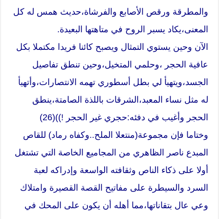
والمطرقة ورقص الأصابع والفرشاة،حديث همس له كل
المعنى،يكاد يسبر الروح في متاهتها البعيدة.
الآن وحين يستوي التمثال ويصبح كائنا فريدا مكتملا بكل
عافية الحجر ،وحلمي المتخيل،وحين تنطق تفاصيل
الجسد،ويتهيأ لي بطل أسطوري تهمه الانتصارات،وأتهيأ
له مثل نساء المعبد،الشرقات باللذة الصامتة،ينطق
الحجر وأغيب في دفئه:حجري غير الحجر !))(26)
وختاما فإن مجموعة(منتعلا الملح..وكفاه رماد) للقاص
المبدع ناصر الظاهري من المجاميع الخاصة التي تشتغل
أولا على ذكاء الناص وثقافته الواسعة وإدراكه لعبة
السرد والسيطرة على مفاتيح القصة القصيرة وامتلاك
وعي عال بتقاناتها،مما أهله أن يكون على المحك في