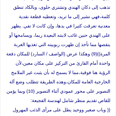
تذهب إلى دكان الهندي وتشتري حلوى، وبالكاد تنطق
كلمة،فهي تشير إلى ما تريد، وتعطيه قطعة نقدية
معدنية تعرقت كثيرا في يدها، وإن كانت لا تفي. يظهر
على الهندي حنين غائب لابنته البعيدة ربما، ويسامحها أو
ينقصها مما تأخذ إن ظهرت ربوبيته التي تغذيها الغربة
المرة))(9) وهكذا عرض (الواصف / السارد) للمكان دفعة
واحدة أمام القارئ من التركيز على مكان معين،لأن
الرؤية هنا فوقية،مما لا يسمح له بأن يثبت غير الملامح
الخارجية العامة للمكان،وهذه الطريقة تتطلب وضع آلة
التصوير على محور عمودي أثناء التصوير (10) وبما يؤمن
للقاص تقديم منظر شامل لهندسة الفجيعة:
(( وباب صغير ووحيد يطل على مرأى الذئب المهرول