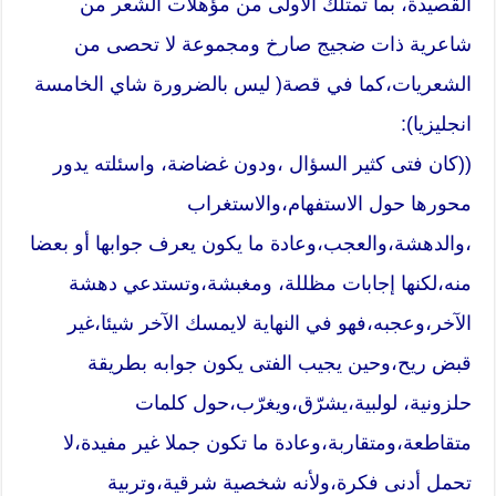
القصيدة، بما تمتلك الأولى من مؤهلات الشعر من
شاعرية ذات ضجيج صارخ ومجموعة لا تحصى من
الشعريات،كما في قصة( ليس بالضرورة شاي الخامسة
انجليزيا):
((كان فتى كثير السؤال ،ودون غضاضة، واسئلته يدور
محورها حول الاستفهام،والاستغراب
،والدهشة،والعجب،وعادة ما يكون يعرف جوابها أو بعضا
منه،لكنها إجابات مظللة، ومغبشة،وتستدعي دهشة
الآخر،وعجبه،فهو في النهاية لايمسك الآخر شيئا،غير
قبض ريح،وحين يجيب الفتى يكون جوابه بطريقة
حلزونية، لولبية،يشرّق،ويغرّب،حول كلمات
متقاطعة،ومتقاربة،وعادة ما تكون جملا غير مفيدة،لا
تحمل أدنى فكرة،ولأنه شخصية شرقية،وتربية