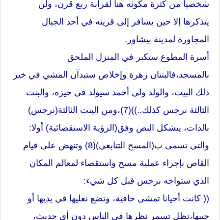
شخصيا من كثرة مكوثه هنا لقرابة ربع قرن، ولن
يتذكرها إلا حين يسافر إلى قريته في أحد الجبال
المجاورة لمدينة بيشاور.
أسرة المطوع ستكبر في المنزل الملحق
بالمسجد،فالبنتان زهرة وإخلاص ستبدآن المشي في خير
ذلك البيت، والولد ولي أحمد سيولد في حيزه، والبنت
الثالثة نرجس كذلك..))(7)،ومن البنت الثالثة(نرجس)
بالذات، يتشكل النص وفق(الرؤية الاستقصائية) أولا:
والتي تسمى ب(المسح التتابعي)(8) وتنهض على قيام
القاص بإجراء عملية مسح واستقصاء لمعالم المكان
الذي ستواجه نرجس قبل كل شيء:
(( كانت أحيانا تمشي حافية، وتضع نعليها في يديها أو
جيبها،تظل تسمر نظرها في الناس دون أي حديث،