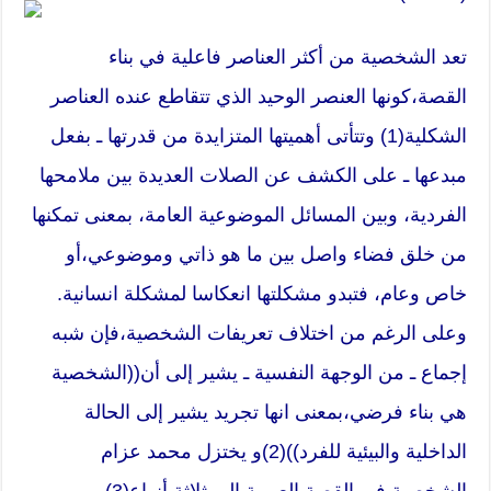
تعد الشخصية من أكثر العناصر فاعلية في بناء
القصة،كونها العنصر الوحيد الذي تتقاطع عنده العناصر
الشكلية(1) وتتأتى أهميتها المتزايدة من قدرتها ـ بفعل
مبدعها ـ على الكشف عن الصلات العديدة بين ملامحها
الفردية، وبين المسائل الموضوعية العامة، بمعنى تمكنها
من خلق فضاء واصل بين ما هو ذاتي وموضوعي،أو
خاص وعام، فتبدو مشكلتها انعكاسا لمشكلة انسانية.
وعلى الرغم من اختلاف تعريفات الشخصية،فإن شبه
إجماع ـ من الوجهة النفسية ـ يشير إلى أن((الشخصية
هي بناء فرضي،بمعنى انها تجريد يشير إلى الحالة
الداخلية والبيئية للفرد))(2)و يختزل محمد عزام
الشخصية في القصة العربية إلى ثلاثة أنواع(3)