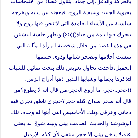
بالحركة والدفق،إلى جماد، يتناول فضاء من الانبجاسات
بحيوية الجسد وشبقية الروح، فيعجنه بين يديه ويخرجه
سلسلة من الأشياء الجامدة التي لاتنبض فيها روح ولا
تتحرك فيها نأمة من حياة))(25) وتظهر حاسة التشيئن
في هذه القصة من خلال شخصية المرأة المثّالة التي
تيبست أحلامها وتصحر شبابها وذوى جسمها
الجميل،فأخذت تحاول تعويض ذلك بنحت تماثيل للشباب
لتذكرها بجمالها وشبابها اللذين ذهبا أدراج الزمن:
((حجر..حجر، ما أروع الحجر،من قال انه لا يطوع؟من
قال أنه صخر صوان،كتلة حجر؟حجري ناطق تجري فيه
دمائي وعرقي،وتلك الأحاسيس التي أبثها له وحده، تلك
الوشوشة والحديث الصامت بيني وبينه،شوق له،بحثي
عنه،لا يدخل بيتي إلا حجر منتقى لأن كلام الإزميل