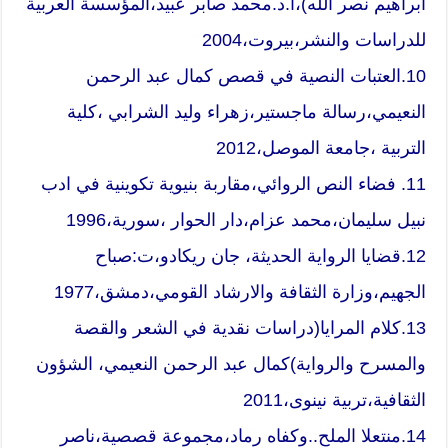
ابراهيم نصر الله)،ا.د.محمد صابر عبيد،المؤسسة العربية
للدراسات والنشر،بيروت،2004
10.العتبات النصية في قصص كمال عبد الرحمن
النعيمي،رسالة ماجستير،زهراء وليد الشرابي ،كلية
التربية ،جامعة الموصل،2012
11. فضاء النص الروائي،مقاربة بنيوية تكوينية في ادب
نبيل سليمان،محمد عزام،دار الحوار ،سورية،1996
12.قضايا الرواية الحديثة، جان ريكادو،ت:صباح
الجهيم،وزارة الثقافة والارشاد القومي،دمشق،1977
13.كلام المرايا(دراسات نقدية في الشعر والقصة
والمسرح والرواية)كمال عبد الرحمن النعيمي، الشؤون
الثقافية،تربية نينوى،2011
14.منتعلا الملح..وكفاه رماد،مجموعة قصصية،ناصر