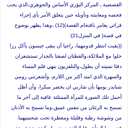
القصصية ـ المركز البؤري الأساس والجوهري،الذي يجب
فحصه ومعاينته وتأويله حين يتعلق الأمر بأي إجراء
قرائي يغامر باقتحام القصة)(12) ،وهذا يظهر بوضوح
في قصة( في المنزل21):
((بقيت انتظر قدومهما، راجيا أن يبقى جيسون يأكل رزا
حلوا مع الملائكة،والقطتان لصقتا بالجدار تستشعران
دفئا تمنيته أن يطول،والتلفزيون ينهي فلم المساء
والسهرة الذي امتد أكثر من اللازم، وأشعرتني رومي
شنايدر يومها بأن شاربي ان يخضر مبكرا، وأن أظل
أحمل تلك الصورة للمرأة الممتلئة عافية إلى آخر ما
تسمح به الرئتان من تنفس عميق،وما تسمح به الأذنان
من وشوشة رطبة وقليلة ومعطرة تحت شحمتيهما.
قدومهما المتأخر قليلا الذي نبهتني له كحة متحشرجة من