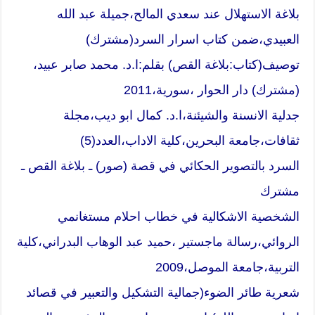
بلاغة الاستهلال عند سعدي المالح،جميلة عبد الله
العبيدي،ضمن كتاب اسرار السرد(مشترك)
توصيف(كتاب:بلاغة القص) بقلم:ا.د. محمد صابر عبيد،
(مشترك) دار الحوار ،سورية،2011
جدلية الانسنة والشيئنة،ا.د. كمال ابو ديب،مجلة
ثقافات،جامعة البحرين،كلية الاداب،العدد(5)
السرد بالتصوير الحكائي في قصة (صور) ـ بلاغة القص ـ
مشترك
الشخصية الاشكالية في خطاب احلام مستغانمي
الروائي،رسالة ماجستير ،حميد عبد الوهاب البدراني،كلية
التربية،جامعة الموصل،2009
شعرية طائر الضوء(جمالية التشكيل والتعبير في قصائد