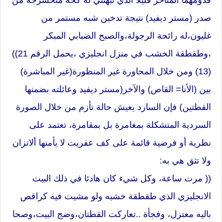
صدر (مستر ديفيد) نتيجة تدخين شبه مستمر من
غليون،له رائحة الرجولة،والصبح الضبابي المبكر
،وطقطقة الخشب في منزل انجليزي ،يحمل الرقم 21))
(13) ومن خلال المحاورة غير المنظورة(غير المباشرة)
بين (الأنا= القاص) والآخر(مستر ديفيد وعائلته بضمنها
القطتين) فإن السارد يعيش حالة تأزم من خلال الصورة
السردية المتشكلة بمغامرة بل بمقامرة، تعتمد على
نظرية أو فرضية قائمة على كف عفريت لا يأمنها ألاتزان
ولا تثق هي به:
(( مرت ساعة، وكل شيء كان هادئا في ذلك البيت
الانجليزي الذي طقطقة خشبه ولو مشيت فيه كراقص
باليه معتزل، وفجأة ..تعاركت القطتان،وضج البيت،وصحا