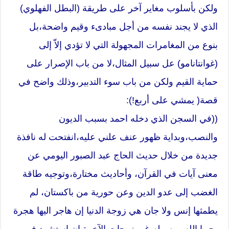
ولكن بأسلوب مغاير آخر على طريقة (البطل الفهلوي)
الذي لا يجند نفسه من أجل مبادىء وقيم واضحة،بل
بنوع من المغامرات المجهولة التي لا تؤدي إلاّ إلى
(غوانتانامو) عل سبيل المثال،لا من باب الإصرار على
حماية القيم ولكن من باب سوء التدبير،وذلك واضح في
قصة( يمشي على أربع!):
((في السجن الذي دخله احمد بسبب الديون
والنصب،وبداية ظهور عنف علني عليه،انفتحت له نافذة
جديدة من خلال حديث الحاج عبد الصبور اليومي عن
معنى آيات في القرآن، وأحاديث مختارة،وتوجيه طاقة
الغضب إلى عدو الدين وعن حورية من باكستان، لم
يطمثها إنس ولا جان هي زوجة الدنيا إن هاجر اليها هجرة
يحبها الله ورسوله،غير زوجات الآخرة إن استشهد في