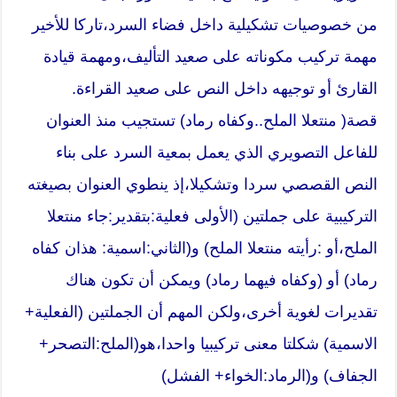
من خصوصيات تشكيلية داخل فضاء السرد،تاركا للأخير
مهمة تركيب مكوناته على صعيد التأليف،ومهمة قيادة
القارئ أو توجيهه داخل النص على صعيد القراءة.
قصة( منتعلا الملح..وكفاه رماد) تستجيب منذ العنوان
للفاعل التصويري الذي يعمل بمعية السرد على بناء
النص القصصي سردا وتشكيلا،إذ ينطوي العنوان بصيغته
التركيبية على جملتين (الأولى فعلية:بتقدير:جاء منتعلا
الملح،أو :رأيته منتعلا الملح) و(الثاني:اسمية: هذان كفاه
رماد) أو (وكفاه فيهما رماد) ويمكن أن تكون هناك
تقديرات لغوية أخرى،ولكن المهم أن الجملتين (الفعلية+
الاسمية) شكلتا معنى تركيبيا واحدا،هو(الملح:التصحر+
الجفاف) و(الرماد:الخواء+ الفشل)