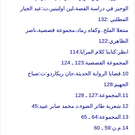
الوجيز في دراسة القصة،لين اولتبنير،ت:عبد الجبار
المطلبي :132
منتعلا الملح..وكفاه رماد،مجموعة قصصية،ناصر
الظاهري:122
انظر:كتابنا:كلام المرايا:114
المجموعة القصصية:123 ـ 124
10.قضايا الرواية الحديثة،جان ريكاردو:ت:صباح
الجهيم:128
11.المجموعة:127 ـ 128
12.شعرية طائر الضوء،د.محمد صابر عبيد:45
13.المجموعة:64 ـ 65
14.م.ن:59 ـ 60