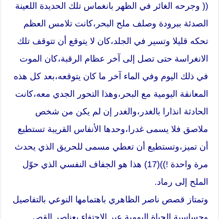
(( وجرحه الغائر في الظهر بانغماس تلك الحديدة اللعينة
الصدئة ببرودة وصلف ملح البحر،كانت تلامس العظم
تحكه قليلا وتسير في الجلد،كان لا يتوقع أن تتوقف تلك
الانغراسة حتى تصل إلى آخر عظام الرقبة،كان الموت
في ذلك اليوم وفي الماء آخر ما كان يتوقعه،بعد كل هذه
المعانقة اليومية مع البحر،وهذا التحور الجدي معه،كانت
الحادثة انذارا بالغدر،والغدر إن لم يكن من شخص
ملاصق فلا يسمى غدرا،وحدها الأنفاس القريبة تستطيع
أن تميز،وتستطيع أن تعطي مسمى للحريق الذي يحدث
مرة واحدة !))(17) هذا هو الجفاف النفسي الذي حوّل
الملح إلى رماد.
وتمتاز قصص ناصر الظاهري باهتمامها النوعي بالتفاصيل
وحساسية الحياة اليومية عبر الاحتفاء بعناصر القص