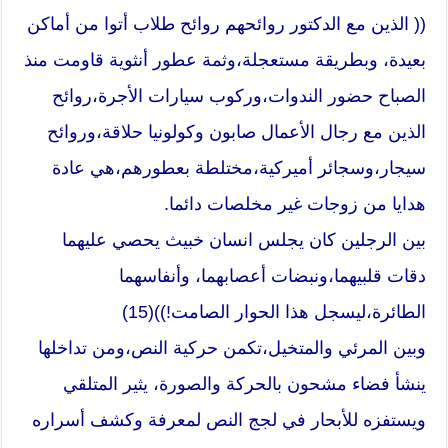
(( الذين مع الدكتور روائحهم روائح طلاب أتوا من أماكن
بعيدة، وبطريقة مستعجلة،وثمة عطور أنثوية قاومت منذ
الصباح حضور الندوات،وركوب سيارات الأجرة،روائح
الذين مع رجال الأعمال صابون وكولونيا حلاقة،وروائح
سيجار،وسجائر أميركية،مختلطة بعطورهم،هي عادة
هدايا من زوجات غير مخلصات دائما.
بين الرجلين كان يجلس انسان خبيث يحصي عليهما
دقات قلبيهما،ونبضات أعصابهما، وأنفاسهما
الطائرة،ليسجل هذا الحوار الصامت!))(15)
وبين المرئي والمتخيل،تكمن حركية النص،ومن تداخلها
ينشأ فضاء مشحون بالحركة والصورة، يثير المتلقي
ويستفزه للأبحار في لجج النص لمعرفة وكشف أسراره