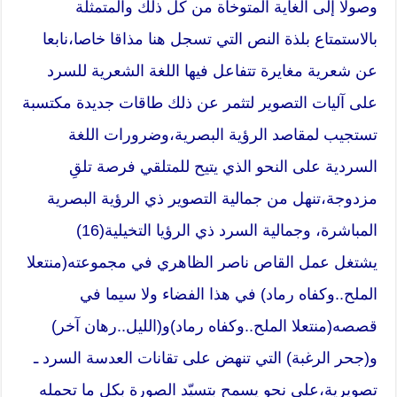
وصولا إلى الغاية المتوخاة من كل ذلك والمتمثلة
بالاستمتاع بلذة النص التي تسجل هنا مذاقا خاصا،نابعا
عن شعرية مغايرة تتفاعل فيها اللغة الشعرية للسرد
على آليات التصوير لتثمر عن ذلك طاقات جديدة مكتسبة
تستجيب لمقاصد الرؤية البصرية،وضرورات اللغة
السردية على النحو الذي يتيح للمتلقي فرصة تلقِ
مزدوجة،تنهل من جمالية التصوير ذي الرؤية البصرية
المباشرة، وجمالية السرد ذي الرؤيا التخيلية(16)
يشتغل عمل القاص ناصر الظاهري في مجموعته(منتعلا
الملح..وكفاه رماد) في هذا الفضاء ولا سيما في
قصصه(منتعلا الملح..وكفاه رماد)و(الليل..رهان آخر)
و(جحر الرغبة) التي تنهض على تقانات العدسة السرد ـ
تصويرية،على نحو يسمح بتسيّد الصورة بكل ما تحمله