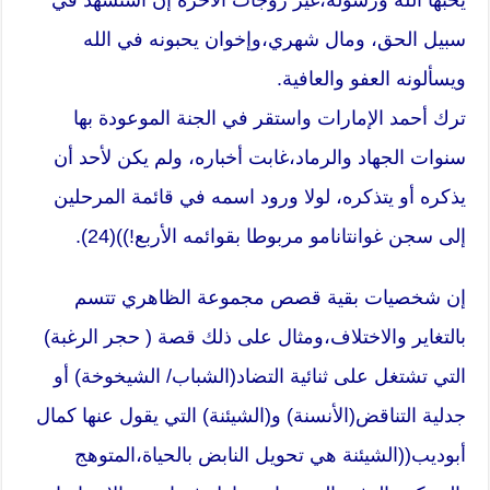
سبيل الحق، ومال شهري،وإخوان يحبونه في الله
ويسألونه العفو والعافية.
ترك أحمد الإمارات واستقر في الجنة الموعودة بها
سنوات الجهاد والرماد،غابت أخباره، ولم يكن لأحد أن
يذكره أو يتذكره، لولا ورود اسمه في قائمة المرحلين
إلى سجن غوانتانامو مربوطا بقوائمه الأربع!))(24).
إن شخصيات بقية قصص مجموعة الظاهري تتسم
بالتغاير والاختلاف،ومثال على ذلك قصة ( حجر الرغبة)
التي تشتغل على ثنائية التضاد(الشباب/ الشيخوخة) أو
جدلية التناقض(الأنسنة) و(الشيئنة) التي يقول عنها كمال
أبوديب((الشيئنة هي تحويل النابض بالحياة،المتوهج