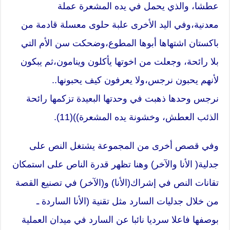
عطشا، والذي يحمل في يده المشعرة عملة
معدنية،وفي اليد الأخرى علبة حلوى معسلة قادمة من
باكستان اشتهاها أبوها المطوع،وضحكت سن الأم التي
بلا رائحة، وجعلت من اخوتها يأكلون وينامون،ثم يبكون
لأنهم يحبون نرجس،ولا يعرفون كيف يحبونها..
نرجس وحدها ذهبت في وحدتها البعيدة تزكمها رائحة
الذئب العطش، وخشونة يده المشعرة))(11).
وفي قصص أخرى من المجموعة يشتغل النص على
جدلية( الأنا والآخر) وهنا تظهر قدرة الناص على استمكان
تقانات النص في إشراك(الأنا) و(الآخر) في تصنيع القصة
من خلال جدليات السارد مثل تقنية (الأنا الساردة ـ
بوصفها فاعلا سرديا نائبا عن السارد في ميدان العملية