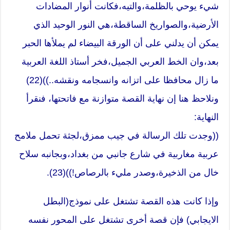
شيء يوحي بالظلمة،والتيه،فكانت أنوار المضادات
الأرضية،والصواريخ الساقطة،هي النور الوحيد الذي
يمكن أن يدلني على أن الورقة البيضاء لم يملأها الحبر
بعد،وان الخط العربي الجميل،فخر أستاذ اللغة العربية
ما زال محافظا على اتزانه وانسجامه ونقشه..))(22)
ونلاحظ هنا إن نهاية القصة متوازنة مع فاتحتها، فنقرأ
النهاية:
((وجدت تلك الرسالة في جيب ممزق،لجثة تحمل ملامح
عربية مغاربية في شارع جانبي من بغداد،وبجانبه سلاح
خال من الذخيرة،وصدر مليء بالرصاص!))(23).
وإذا كانت هذه القصة تشتغل على نموذج(البطل
الايجابي) فإن قصة أخرى تشتغل على المحور نفسه