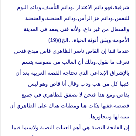
شرقية،فهو دائم الاعتذار ،ودائم التأسف،ودائم اللوم
للنفس،ودائم هز الرأس،ودائم الحنحنة،والحنحنة
والسعال من غير داع، ولأنه فتى يفقد في المدينة
الأمومة،ويفق أنوثة الحياة…الخ))(19)
عندما قلنا إن القاص ناصر الظاهري قاص مبدع،فنحن
نعرف ما نقول،وذلك أن الغالب من نصوصه يتسم
بالإشراق الإبداعي الذي تحتاجه القصة العربية بعد أن
كتبها كل من هب ودب وقال أنا قاص وهو ليس
بقاص،ومع هذا فنحن لا نصفق للظاهري في جميع
قصصه،ففيها هنّات هنا ومطبات هناك على الظاهري أن
ينتبه لها ويتجاوزها.
إن الفاتحة النصية هي أهم العتبات النصية ولاسيما فيما