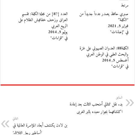
مرتبط
صبري حافظ يصدر عدداً جديداً من
العدد {87} من مجلة الكلمة: تقسيم
“الكلمة”
العراق وزحف خفافيش الظلام على
فبراير 5, 2021
الربيع العربي
في "إضاءات"
يوليو 5, 2014
في "قراءات"
الكلمة88: العدوان الصهيوني على غزة
والبحث العلمي في الوطن العربي
أغسطس 5, 2014
في "قراءات"
السابق
بدء نقل تمثالي أمنحتب الثالث بعد إعادة
اكتشافهما بجوار معبده بالبر الغربى
التالي
بن لادن يكشف أبعاد المؤامرة العالمية في
‘أساطير رجل الثلاثاء’