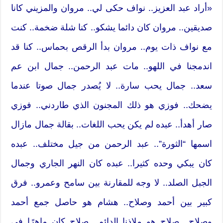
«أراد عبد العزيز.. نواف حكى لي.. مروان والمزيني كانا
صديقين.. مروان كان دائما يشكو.. كنا شلة ضخمة.. كنت
مع نواف ذات يوم.. مروان بدأ الرقص بحماس.. كنا قد
اندمجنا في اللهو.. مات عبد الرحمن.. جمال ابن عم
سعد.. جمال يحب سارة.. لا يُصدر جمال صوتا عندما
يضحك.. فوزي هو ذلك المجنون الذي طاردني.. فوزي
صار أهدأ.. عبده لم يكن يحب اللغات.. بقالة جمال مازال
اسمها “الثورة”.. عبد الرحمن من جيل مختلف.. عبده
كان يبكي وحده كثيرا.. عبده كان النهر الجاري وجمال
الجبل الصلد.. لا وجه للمقارنة بين سامح وعمرو.. فرق
كبير بين أحمد وصلاح.. هشام هو حاصل جمع أحمد
وصلاح.. صلاح هو ملاذنا الدائم.. صلاح كان ماهرًا في