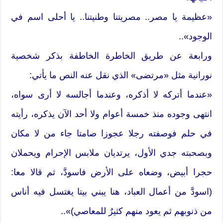
«عظيمة يا مصر.. مصريتنا وطنيتنا.. يا أحلى اسم في
الوجود»..
ورابعة عن طريق الخاطرة الخاطفة بذكر شخصية
نورانية مثل «مرتضى» الذي نقل عنه النص ما يأتي:
«عندما أتركه لا أذكره، وعندما أجالسه لا أرى سواه،
انتهى وجوده منذ خمسة أعوام ولا أحد الآن يذكره، رأيته
في حلم فوصفته رجلا عجوزا صامتا جاء من لا مكان
وبصحبته جدي الأول، يرتديان ملابس الإحرام ويحملان
حجرا أبيض، وضعاه على الأرض فاسودَّ، ثم قالا معا:
(اسودَّ من أعمال العباد، هنا يبني بيتا يغتسل فيه أناس
من ذنوبهم ثم يعود منهم كثيرٌ للمعاصي)»..