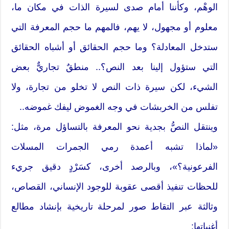
الوهْم، وكأننا أمام صدى لسيرة الذات في مكان ما،
معلوم أو مجهول، لا يهم، فالمهم ما حجم المعرفة التي
ستدخل المعادلة؟ وما حجم الحقائق أو أشباه الحقائق
التي ستؤول إلينا بعد النص؟.. منطقٌ تجاريٌّ بعض
الشيء، لكن سيرة ذات النص لا تخلو من تجارة، ولا
تفلس من الخربشات في وجه الغموض ليفك غموضه..
وينتقل النصُّ بجدية نحو المعرفة بالتساؤل مرة، مثل:
«لماذا تشبه أعمدة رمي الجمرات المسلات
الفرعونية؟»، وبالرصد أخرى، كسَرْدٍ دقيق جريء
للحظات تنفيذ أقصى عقوبة للوجود الإنساني، القصاص،
وثالثة عبر التقاط صور لمرحلة تاريخية بإنشاد مطالع
أغنياتها: