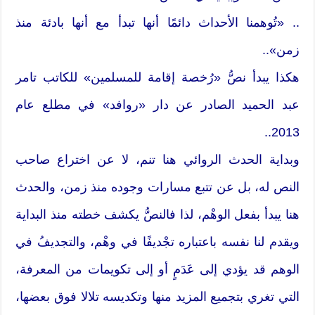
.. «تُوهمنا الأحداث دائمًا أنها تبدأ مع أنها بادئة منذ
زمن»..
هكذا يبدأ نصُّ «رُخصة إقامة للمسلمين» للكاتب تامر
عبد الحميد الصادر عن دار «روافد» في مطلع عام
2013..
وبداية الحدث الروائي هنا تنم، لا عن اختراع صاحب
النص له، بل عن تتبع مسارات وجوده منذ زمن، والحدث
هنا يبدأ بفعل الوهْم، لذا فالنصُّ يكشف خطته منذ البداية
ويقدم لنا نفسه باعتباره تجْديفًا في وهْم، والتجديفُ في
الوهم قد يؤدي إلى عَدَمٍ أو إلى تكويمات من المعرفة،
التي تغري بتجميع المزيد منها وتكديسه تلالا فوق بعضها،