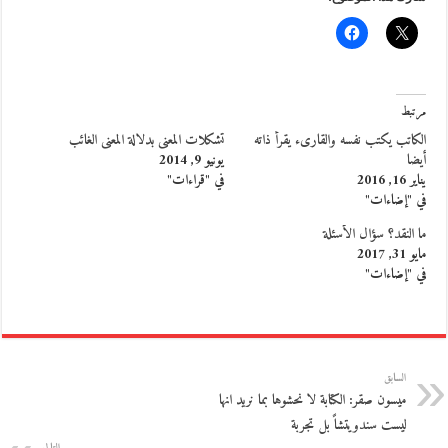
مرتبط
الكاتب يكتب نفسه والقارىء يقرأ ذاته
تشكلات المعنى بدلالة المعنى الغائب
أيضا
يونيو 9, 2014
يناير 16, 2016
في "قراءات"
في "إضاءات"
ما النقد؟ سؤال الأسئلة
مايو 31, 2017
في "إضاءات"
السابق
ميسون صقر: الكتابة لا نحشوها بما نريد انها
ليست سندويتشاً بل تجربة
التالي