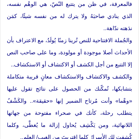
فالمعرفة، في ظن من يتتبع النّصّ، هي الوهْم نفسه،
الذي ينادي صاحبَهُ ولا يترك له من نفسه شيئًا، كمَن
ندَهته ندّاهة..
والجُملة الافتتاحية للنص تُرينا زمنًا يُولَدُ، مع الاعتراف بأن
الأحداث أصلا موجودة أو مولودة، وما على صاحب النص
إلا التتبع من أجل الكشف أو الاكتشاف أو الاستكشاف..
والكشف والاكتشاف والاستكشاف معانٍ قريبة متكاملة
بتشابكها، تُمكّنك من الحصول على نتائج تقول عليها
«وهْما» وأنت مُرتاح الضمير إنها «حقيقة».. والكَشْفُ
يتطلب رحلة، كأنك في صحراء مفتوحة من جهاتها
اللانهائية، ومن يَكْشِف يُحاول إزالة ما يُغطَّى، وكلما
كُشفت لك الأسرارُ كلما اقتربتَ من الغيب/ العلم..