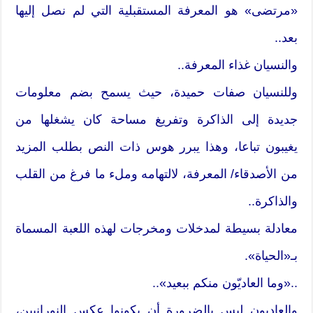
«مرتضى» هو المعرفة المستقبلية التي لم نصل إليها
بعد..
والنسيان غذاء المعرفة..
وللنسيان صفات حميدة، حيث يسمح بضم معلومات
جديدة إلى الذاكرة وتفريغ مساحة كان يشغلها من
يغيبون تباعا، وهذا يبرر هوس ذات النص بطلب المزيد
من الأصدقاء/ المعرفة، لالتهامه وملء ما فرغ من القلب
والذاكرة..
معادلة بسيطة لمدخلات ومخرجات لهذه اللعبة المسماة
بـ«الحياة».
..«وما العاديّون منكم ببعيد»..
والعاديون ليس بالضرورة أن يكونوا عكس النورانيين،