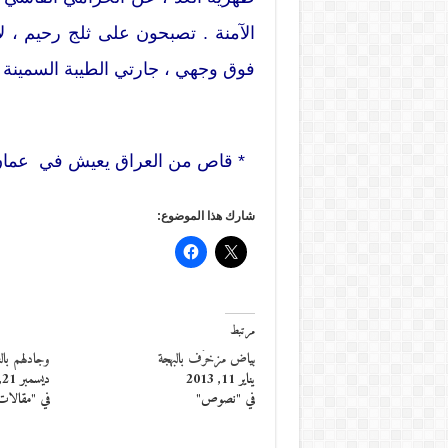
الآمنة . تصبحون على ثلج رحيم ، ل
فوق وجهي ، جارتي الطيبة السمينة .
* قاص من العراق يعيش في عما
شارك هذا الموضوع:
مرتبط
بياض مزخرَف بالبهجة
وجادلهم بال
يناير 11, 2013
ديسمبر 21, 2013
في "نصوص"
في "مقالات