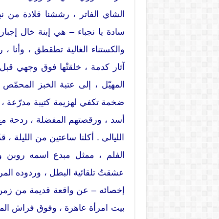
الشاي الفاتر ، رششنا قلادة من نبت
سادة يا نجباء – هي إبنة خال إجباري
والكستناء الغالية تطقطق ، وأنا ، ر
آثار كدمة ، خلقتْها فوق وجهي قبل
المهيّل ، إلى عتبة الخبز المحمّص
ضخمة تكفي لهزيمة كتيبة مدرّعة ،
أسد ، ورقصتهم المفضلة ، ردحة مع
الليالي . أكلنا ساعتين من الليلة ، ق
الفلم ، ممثل مبدع اسمه روبن و
عشقتُ تلقائية البطل ، وردوده المر
إخصائه – عن واقعة قديمة من زمن ا
بيت امرأة عاهرة ، وفوق فراش المنازل