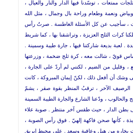
جات ممتعات ، توسّدنا فيها الدار والنار والعيال ،
وبياض ونعمة وطعام وراحة بال وجمال ، مثل الله
كات ، سأجيب عن كل الأسئلة الغاطسة . صرتُ رأس
نا كرات الثلج العزيزة ، وتراشقنا بها ، كما شريط
ة . لعبة بديعة شاركتنا فيها ، جارة طيبة وسمينة .
اس قويّ ، شالت معه ، كرة ثلج ضخمة ، وزرعتها
 وقليل من الضيم ، لكنني لم أردّ على الجارة ،
لى وشك أن أفعل ذلك ، لكنّ إيمان المبروكة ، كانت
الرصيف الآخر ، ترقبُ المنظر بقوة صقر ، يشمّ
والحالوب ، ودّعنا الشارع والجارة الطيبة السمينة
لى بطن الدار ، حيث طقس آخر منتظر . صوبة علاء
ذيذة ، كأنها صحن فاكهة إلهيّ . فوق رأس الصوبة ،
 بخاره من هيل وعافية وسعد . على محيط إبريق