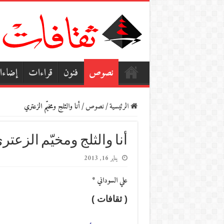
نصوص
فنون
قراءات
إضاء
الرئيسية
/
نصوص
/
أنا والثلج ومخيّم الزعتري
أنا والثلج ومخيّم الزعتر
يناير 16, 2013
علي السوداني *
( ثقافات )