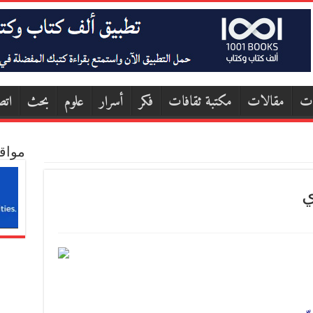
ات
مقالات
مكتبة ثقافات
فكر
أسرار
علوم
بحث
اتص
مواق
ي