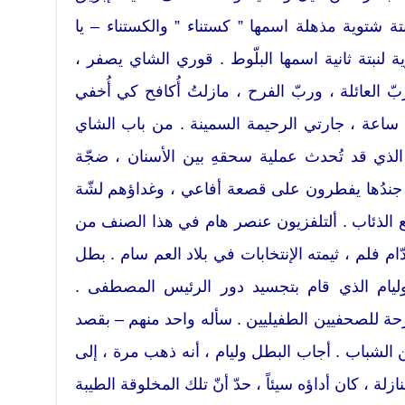
ة شتوية مذهلة اسمها ” كستناء ” والكستناء – يا
ة لنبتة ثانية اسمها البلّوط . قوري الشاي يصفر ،
بّ العائلة ، وربّ الفرح ، مازلتُ أُكافح كي أُخفي
 ساعة ، جارتي الرحيمة السمينة . من باب الشاي
 الذي قد تُحدث عملية سحقهِ بين الأسنان ، ضجّة
 جندُها يفطرون على قصعة أفاعي ، وغداؤهم لشّة
 الذئاب . ألتلفزيون عنصر هام في هذا الصنف من
دّام فلم ، ثيمته الإنتخابات في بلاد العم سام . بطل
ليام الذي قام بتجسيد دور الرئيس المصطفى .
حة للصحفيين الطفيليين . سأله واحد منهم – بقصد
لشباب . أجاب البطل وليام ، أنه ذهب مرة ، إلى
ة ، كان أداؤه سيئاً ، حدّ أنّ تلك المخلوقة الطيبة