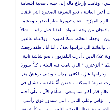
يس ، وقامت بإرجاع ماله إلى جيبه ، صحبة ابتسامة
ت أعين العائلة ، نحو الشرفة الصغيرة التي غصّت
الولد المهرّج . عيناه تدويرتا خيار أخضر ، وخشمه
ذنجان من وجه السواد . لففنا حول رقبته ، شالاً
رين ، وجعلنا الحائط متكأ لظهره ، وودّعناه عائدين
 ، والعائلة الى فراشها تخفّ ، أما أنا ، فلقد رجعتُ
ة علاء الدين . أدرت التلفزيون ، نحو شاشة ثانية .
 ” ألزعتري ” الذي نامت فيه الليلة ، كلُّ سوريّا
 ، وخراجها عالٍ ، لكنني بردان ، وبدني يرعشُ مثل
 صوبتهُ الممكنة ، حضن أُمٍّ غاضبة ، تشيل في
َمٍ قذر أكثر مما ينبغي . سأنام الآن ، علّيَ أحلم
ين ، نؤاس وعلي الثاني ، التي ستدور فوق رأسي ،
لذي سرق تمثال المهرّج الثلجي ، من متكأ شرفتنا