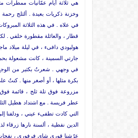
هي ثلاثة أيام عمّانيات ممطرات مثلّ
وخزنة ذكريات بعيدة . ألثلج رحمة 
في علاه . في هذه الثلاثة المبرو
قطار ، والعائلة مقطورة خلفي . لكلك
هوليودي دافىء ، في ليلة ميلاد ماجد
جارتي السمينة ، كانت مشعولة بحم
في وجهي . شعرتُ بكثير من الوجع ،
بكرة مثلها ، أو أصغر منها . كنتُ ع
مزروعة فوق تلة ثلج ، قائمة فوق 
عطر فريسة . مع اشتداد هطيل الثلج 
التي كادت تطفىء عيني ، ودلفنا إ
الدين نفطية ، ألسنة نارها زرقاء ل
عرّشنا قوري شاي فرفوري ، نفحات