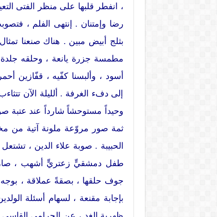
، انفطر قلبها على منظر الفتى التع
رضا وإمتنان . إنتهى الفلم ، فتصوب
بثلج أبيض مبين . هناك صنعنا تمثال 
مطمسة جزرة يانعة ، وحلقه جلدة با
أسود ، وألبسنا كفّيه ، قفّازين أحم
إلى دفء الغرفة . ألليلة الآن تتثاءب
وحيداً مستوحشاً شارداً عند عتبة صوب
ثمة صور مروّعة ملونة آتية من مخيّم
الحبيبة . صوبة علاء الدين ، تشتعل
طفل دمشقيٍّ زعتريٍّ أشهب ، صارت
جوف حلقها ، بصقةً عملاقة ، بوجه عال
بإجابة مقنعة ، لسهام أسئلة الولد
ظهرية الغد ، عن الحرامي القاسي ا