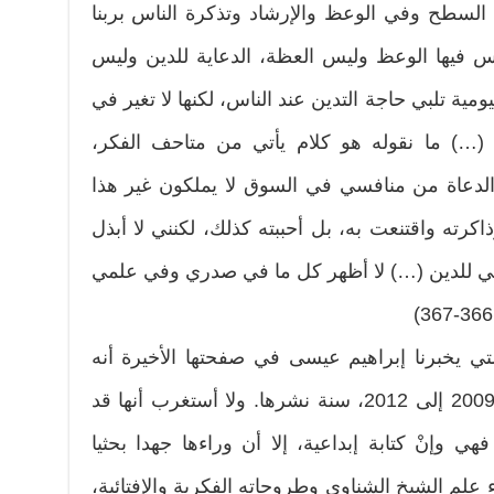
لسطح وفي الوعظ والإرشاد وتذكرة الناس بربنا
 فيها الوعظ وليس العظة، الدعاية للدين وليس
ليومية تلبي حاجة التدين عند الناس، لكنها لا تغير في
(…) ما نقوله هو كلام يأتي من متاحف الفكر،
دعاة من منافسي في السوق لا يملكون غير هذا
اكرته واقتنعت به، بل أحببته كذلك، لكنني لا أبذل
ني للدين (…) لا أظهر كل ما في صدري وفي علمي
ي يخبرنا إبراهيم عيسى في صفحتها الأخيرة أنه
قضى ثلاث سنوات في كتابتها من 2009 إلى 2012، سنة نشرها. ولا أستغرب أنها قد
 وإنْ كتابة إبداعية، إلا أن وراءها جهدا بحثيا
 علم الشيخ الشناوي وطروحاته الفكرية والإفتائية،