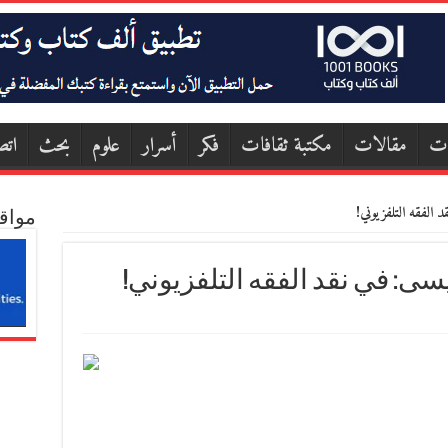
ات
مقالات
مكتبة ثقافات
فكر
أسرار
علوم
بحث
اتص
د الفقه التلفزيوني!
مواق
عيسى: في نقد الفقه التلفزيوني!