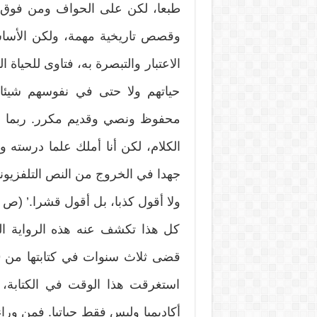
طبعا، لكن على الحواف ومن فوق ا
وقصص تاريخية مهمة، ولكن الأساس
الاعتبار والتبصرة به، فتاوى للحياة ا
حياتهم ولا حتى في نفوسهم شيئا 
محفوظ ونصي وقديم مكرر. ربما ال
الكلام، لكن أنا أملك علما درسته وذ
جهدا في الخروج من النص التلفزيو
ولا أقول كذبا، بل أقول قشرا.’ (ص 366-367)
كل هذا تكشف عنه هذه الرواية الت
استغرقت هذا الوقت في الكتابة، فهي
أكاديميا وليس فقط حياتيا. فمن وراء