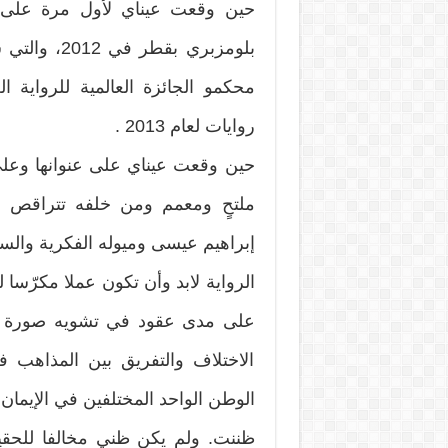
حين وقعت عيناي لأول مرة على رو
بلومزبري بق
محكمو الجائزة العالمية للرواية ا
روايات لعام 2013 .
حين وقعت عيناي على عنوانها وعل
ملتحٍ ومعمم ومن خلفه تتراقص 
إبراهيم عيسى وميوله الفكرية والسي
الرواية لابد وأن تكون عملا مكرّسا
على مدى عقود في تشويه صورة ا
الاختلاف والتفريق بين المذاهب ف
الوطن الواحد المختلفين في الإيمان.
ظننت. ولم يكن ظني مخالفا للحقيقة 