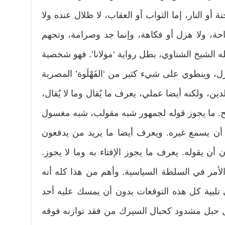
ة أو النار، إما الثواب أو العقاب، لا ظلال عنده ولا
احة، ولا هزل أو فكاهة، وإنما جد وصرامة، وتجهم
لشيخ الشناوي، بطل رواية ‘مولانا’. فهو شخصية
زل، وينطوي على شيء كثير من ‘الفَهْلَوة’ المصرية
دين، ولكنه أيضا عملي، يعرف ما يُقال وما لا يُقال،
صلح. ما يجوز قوله لجمهور شبه مقولب، شبه مغسول
د أن يسمع غيره. ويعرف أيضا ما يريد من يدفعون
ن أن يقوله. يعرف ما يجوز الإفتاء به وما لا يجوز.
الأمر في السلطة السياسية. وأهم من هذا كله أنه
 تلبية كل هذه التوقعات بدون أن يمسك عليه أحد
مثل حبل مشدود كحبال السيرك من فقد توازنه فوقه