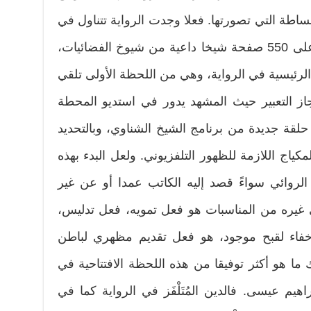
ساطة التي تصورتها. فعلا وجدت الرواية تتناول في
شيء كثير من التفصيل فهي تزيد على 550 صفحة شيخا داعية من شيوخ الفضائيات،
لرئيسية في الرواية، وهي من اللحظة الأولى تلقي
جاز التعبير حيث المشهد يدور في استديو المحطة
 حلقة جديدة من برنامج الشيخ الشناوي، وبالتحديد
اج اللازمة للظهور التلفزيوني. ولعل البدء بهذه
لروائي سواءً قصد إليه الكاتب عمدا أو عن غير
 في غيره من المناسبات هو فعل تمويه، فعل تدليس،
خفاء لقبح موجود، هو فعل تقديم مظهري لباطن
 ما هو أكثر توفيقا من هذه اللحظة الافتتاحية في
راهيم عيسى. فالدين المُتَلْفَز في الرواية كما في