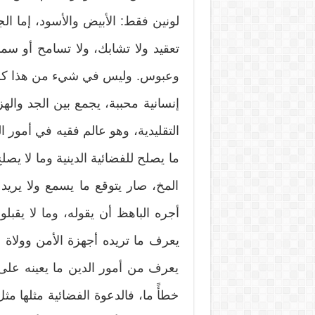
لونين فقط: الأبيض والأسود، إما الجن
تعقيد ولا تشابك، ولا تسامح أو سم
وعبوس. وليس في شيء من هذا كله ا
إنسانية محببة، يجمع بين الجد واله
التقليدية، وهو عالم فقيه في أمور ال
ما يصلح للفضائية الدينية وما لا ي
المخ، صار يتوقع ما يسمع ولا يري
أجره الباهظ أن يقوله، وما لا يقبلو
يعرف ما تريده أجهزة الأمن وولاة 
يعرف من أمور الدين ما يعينه على
خطأً ما، فالدعوة الفضائية مثلها 