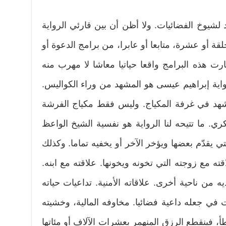
شيوخ الفضائيات. ولا أظن أن بين قارئي الرواية
قة أو عشرة، متابعا أو عابرا، من برامج الدعوة أو
ارت هذه البرامج واقعا حياتيا معاشا لا مهرب منه
ا رواية إبراهيم عيسى هو المشهد من وراء الكواليس.
مشهد في غرفة المكياج. وليس فقط مكياج الفرشة
كري. ما تتيحه لنا الرواية هو نفسية الشيخ الواعظ
التي يقدّم بعضها ويؤخر الآخر أو يخفيه تماما. وكذلك
ته مع زوجته التي تخونه ويخونها. علاقته مع ابنه.
ه من ناحية أخرى. علاقاته الأمنية. تداعيات حياته
ي جعله داعية فضائيا. مخاوفه المالية، وخشيته
، فينقطع الرزق المنهمر بعشرات الآلاف أو مئاتها