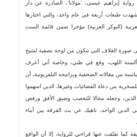
اية إبراهيم عيسى، ‘مولانا’، الصادرة عن دار
طر في 2012، والتي شهدت طبعات أربعة في عام واحد، والتي اختارها
لعربية (البوكر العربية) مؤخرا ضمن قائمة الست
ى صورة الغلاف التي تتكون من لوحة نصفية لشيخ
ألسنة اللهب، وقع في ظني، وخاصة أني أعرف
اسية من مقالاته الصحفية وبرامجه التلفزيونية، أن
 للسخرية من دعاة الفضائيات وغيرها، الذين اسهموا
لدين، وجعله مجالا للتعصب وضيق الأفق ورفض
ي الدين الواحد، ناهيك عن بث الفرقة بين أبناء
كما تفتّقت عنها قراءتي للرواية، إلا أن الواقع