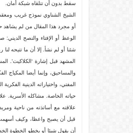
سقط بدون أن تتلقاه شبكة أمان.
الشيخ الشناوي نموذج غريب ومعقد ل
أو مجرد هذا المقال من لم يشاهد حل
الوعظ أو الإفتاء والنصح الديني: ص
شئنا أو لم نشأ. إلا أن ما تتيحه لن
المشهد قبل إشارة ‘الكلاكيت’. ال
والمساحيق، وإنما أيضا المكياج الف
المفتي، واختياراته الدينية الفكرية 
حياته الخاصة. مشاكله الأسرية. علاق
علاقته مع أساتذته من ناحية ومريدي
قبل أن يصبح واعظا، وكيف أسهمت ف
أن يقول شيئا أو يخطو الخطوة الخطأ