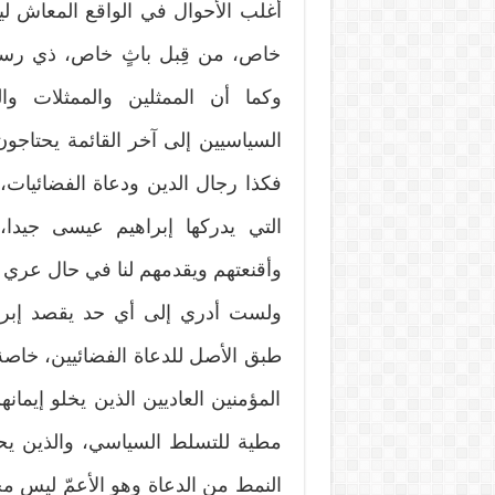
أغلب الأحوال في الواقع المعاش ليس إ
خاص، من قِبل باثٍ خاص، ذي رسالة
وكما أن الممثلين والممثلات وال
السياسيين إلى آخر القائمة يحتاجو
فكذا رجال الدين ودعاة الفضائيات،
التي يدركها إبراهيم عيسى جيدا
وأقنعتهم ويقدمهم لنا في حال عري 
ولست أدري إلى أي حد يقصد إبرا
طبق الأصل للدعاة الفضائيين، خاصة
المؤمنين العاديين الذين يخلو إيمان
مطية للتسلط السياسي، والذين يح
النمط من الدعاة وهو الأعمّ ليس مح