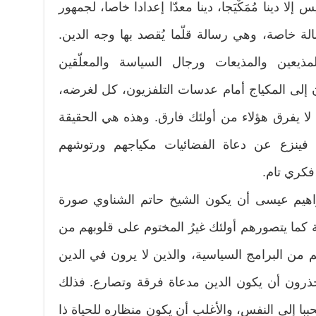
لا دينا مُمَكْيَجا، دينا معدّا إعدادا خاصا، لجمهور
 خاصة، وهي رسالة قلّما يُقصد بها وجه الدين.
مذيعين والمذيعات ورجال السياسة والمعلّقين
ن إلى المكياج أمام عدسات التلفزيون، كل لغرضه،
 لا يفرق هؤلاء من أولئك فارق. وهذه هي الحقيقة
، فينزع عن دعاة الفضائيات مكياجهم ورتوشهم
فكري تام.
هيم عيسى أن يكون الشيخ حاتم الشناوي صورة
 كما يتصورهم أولئك غيرُ المختوم على قلوبهم من
هم من البرامج السياسية، والذين لا يرون في الدين
ذرون أن يكون الدين مدعاة فرقة وتصارع. فذلك
ببا إلى النفس، والأغلب أن يكون منظاره للحياة ذا