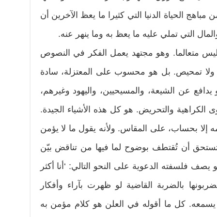
مباهج الحياة الدنيا التي كثيرا ما يعظ الآخرين أن
لمال التي تملي عليه ما يعظ به وما ينهر عنه.
ليس متعالما. وهو مجتهد يعمل الفكر في النصوص
مل ولا تمحيص. بل هو محسوب على المعتزلة، سادة
 يدافع عن الشيعة، والمسيحيين، واليهود وغيرهم،
 الكراهية والتحريض. هو كل هذه الأشياء الجيدة.
مه إلا بحساب، على المقاس. ولأنه يقول ما لا يؤمن
تستحق أن تُقتطف بوضوح لما فيها من تناقض بيّن
 يصف فلسفته الدعوية على النحو التالي: ‘أنا أكثر
بونها بالضربة القاضية لو ظهرت بآراء وأفكار
يسمعه. كل ما أقوله في العلن هو كلام مؤمن به