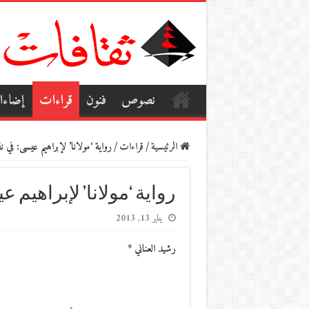
نصوص
فنون
قراءات
إضاء
الرئيسية
/
قراءات
/
رواية ‘مولانا’ لإبراهيم عيسى: في نق
رواية ‘مولانا’ لإبراهيم 
يناير 13, 2013
رشيد العناني *