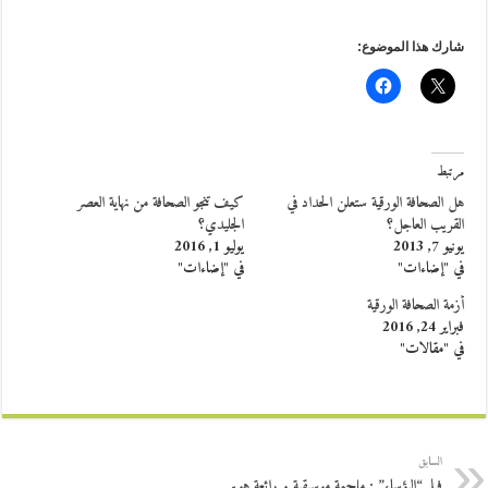
شارك هذا الموضوع:
مرتبط
هل الصحافة الورقية ستعلن الحداد في
كيف تنجو الصحافة من نهاية العصر
القريب العاجل؟
الجليدي؟
يونيو 7, 2013
يوليو 1, 2016
في "إضاءات"
في "إضاءات"
أزمة الصحافة الورقية
فبراير 24, 2016
في "مقالات"
السابق
فيلم “البؤساء” : ملحمة موسيقية و رائعة هوبر