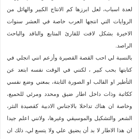
‬لعدة اسباب،‮ ‬لعل ابرزها كم الانتاج الكبير والهائل من
الروايات التي انتجها العرب خاصة في العشر سنوات
الاخيرة‮ ‬بشكل لافت للقارئ المتابع والناقد والباحث
الراصد‮. ‬
بالنسبة لي‮ ‬احب القصة القصيرة‮ ‬وأزعم انني‮ ‬اتجلي في
كتابتها بحب كبير‮ ‬،‮ ‬لكنني‮ ‬في الوقت نفسه ابتعد عن
التأطير او القالب‮ ‬او الصورة الثابتة،‮ ‬بمعني وضع نفسي
ككاتبة وذات‮ ‬داخل اطار ضيق ومحدد ومرئي للحميع،‮
‬وخاصة ان هناك تداخلا بالاجناس الادبية‮ ‬كقصيدة النثر،‮
‬الشعر والتشكيل‮ ‬والموسيقي وغيرها،‮ ‬ولانني‮ ‬اعلم جيدا
ان‮ ‬هذا الاطار لا بد أن‮ ‬يضيق علي ولا‮ ‬يتسع لي،‮ ‬ذلك ان