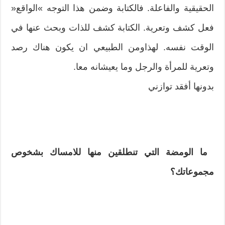
الحقيقية والفاعلة‮. ‬فالكتابة وضمن هذا التوجه‮ »‬الواقع‮«
‬فعل كشف وتعرية‮. ‬الكتابة كشف للذات وبحث عنها في
الوقت نفسه‮. ‬لهذاومن الطبيعي ان‮ ‬يكون هناك رصد
وتعرية للمرأة والرجل وما‮ ‬يعيشانه معا‮.‬
بدونها أفقد توازني‮ ‬
‮ ‬ما الومضة التي تنطلقين منها للامساك بشخوص‮
‬مجموعاتك؟