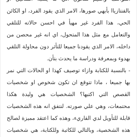
بالفنتازياا بأبهي صورها،‮ ‬الامر الذي‮ ‬يقود الفرد،‮ ‬او الكائن
الحي،‮ ‬هذا‮ ‬الفرد‮ ‬غير مهيأ في احسن حالاته للتلقي
والتعامل مع مثل هذا المتحول،‮ ‬اي انه‮ ‬غير محصن من
داخله،‮ ‬الامر الذي‮ ‬يقودنا جميعا للتأثر دون محاولة التلقي
بهدوء وبمعرفة ودراسة ما‮ ‬يحدث بتأن‮. ‬
‮- ‬بالنسبة للكتابة وازاء توصيف كهذا او الحالات التي نمر
بها جميعا‮ ‬،‮ ‬ماذا تتوقع ان تكون شخوص او شخصيات
القصص التي اكتبها؟‮ ‬الشخصيات هي وليدة هكذا
محتمعات،‮ ‬وهي علي صورته‮. ‬لنتفق انه هذه الشخصيات
قابلة للتأويل لدي القاريء،‮ ‬وهذه كما اعتقد مميزة لصالح
هذه الشخصية،‮ ‬وبالتالي للكاتبة‮ ‬وللكتابة،‮ ‬هي شخصيات