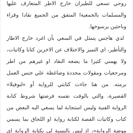
روحي‮ ‬تسعي للطيران خارج الاطر المتعارف عليها
والمسلمات بالجمعيةا‮ ‬المتفق من الجميع‮ ‬نقادا وقراء‮
‬وباحثين برسوخها‮. ‬
‮ ‬لدي هاجس‮ ‬يتمثل‮ ‬في السعي‮ ‬بأن اغرد خارج الاطار
والتأطير،‮ ‬اي التميز والاختلاف عن الاخرين كتابا وكاتبات،‮
‬ولا‮ ‬يهمني كثيرا ما‮ ‬يضعه النقاد او‮ ‬غيرهم من اطر
ومرحعيات‮ ‬ومقولات محددة وضاغطة علي جنس العمل
برمته‮. ‬من هنا جاءت‮ ‬كتابتي‮ ‬للرواية‮ ‬أو‮ »‬لنوفيلا‮«
‬القصيرة،‮ ‬والتي بالوقت نفسه‮ ‬فرضتها‮ ‬شروط‮ ‬كتابة
الرواية‮ ‬الفنية‮ ‬وليس استجابة‮ ‬لما‮ ‬يسعي اليه البعض من
كتاب وكاتبات القصة‮ ‬لكتابة رواية‮ ‬او اللحاق‮ ‬بما‮ ‬يسمي
موضة الرواية‮«‬،‮ ‬اذ ليس‮ ‬بالنسبة لي‮ ‬بكتابة الرواية اي