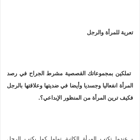
تعرية للمرأة والرجل‮ ‬
‮ ‬تملكين بمجموعاتك القصصية مشرط الجراح في رصد
المرأة‮ ‬انفعاليا وجسديا وأيضا في ضديتها وعلاقتها بالرجل
فكيف ترين المرأة من المنظور الإبداعي؟‮.
‮- ‬عندما تكتب المرأة الكاتبة تماما كما‮ ‬يكتب الرجل