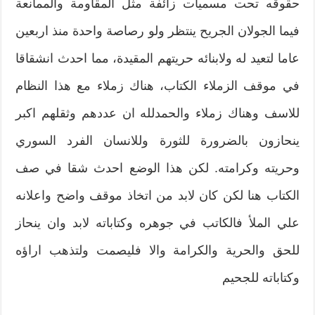
حقوقه تحت مسميات زائفة مثل المقاومة والممانعة
فيما الجولان‮ ‬الجريح‮ ‬ينتظر ولو رصاصة‮ ‬واحدة منذ اربعين
عاما لتعيد له ولابنائه حريتهم المقيدة،‮ ‬مما احدث‮ ‬انشقاقا
في موقف الزملاء الكتاب،‮ ‬هناك زملاء مع هذا النظام
للاسف وهناك زملاء والحمدلله ان عددهم وثقلهم اكبر‮
‬ينحازون بالضرورة للثورة وللانسان الفرد السوري
وحريته وكرامته‮. ‬لكن هذا الوضع احدث شقا في صف
الكتاب هنا لكن كان لابد من اتخاذ موقف واضح واعلانه
علي الملأ فالكاتب في جوهره وكتاباته لابد وان‮ ‬ينحاز
للحق والحرية والكرامة والا فليصمت ولتذهب اراؤه
وكتاباته للجحيم