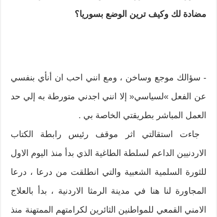
مضادة لك وكيف ترين الوضع بسوريا؟
‮- ‬سؤالك موجع وساخن‮ ‬،‮ ‬ومع انني احب ان أنأي بنفسي
عن الفعل‮ »‬لسياسي‮« ‬إلا انني اجدني متورطة به إلي حد
العمل المباشر بطريقتي الخاصة بي‮ .‬
‮ ‬جاءت استقالتي اثر موقف رئيس رابطة الكتاب
الاردنيين الداعم لسلطة الطاغية الذي بدأ منذ اليوم الاول
للثورة السلمية الشعبية والتي انطلقت من درعا‮ ‬،‮ ‬درعا
المجاورة لنا هنا في مدينة الرمثا الاردنية‮ ‬،‮ ‬بدأ بالعلاج
الامني القمعي للمواطنين الثائرين لكرامتهم الممتهنة منذ