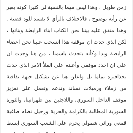
زمن طويل‮ . ‬وهذا ليس مهما بالنسبة لي كثيرا كونه‮ ‬يعبر
عن رأيه بوضوح‮ ‬،‮ ‬فالاختلاف بالرأي لا‮ ‬يفسد للود قضية‮ .
‬وهذا متفق عليه بيننا نحن الكتاب ابناء الرابطة وبناتها‮ ‬،‮
‬لكن الذي حدث ان موقفه هذا انسحب علينا نحن اعضاء
الرابطة وبدا وكأنه‮ ‬يتحدث باسمنا‮ ‬،‮ ‬من هنا وجدت ان
علي ان احدد موقفي وأعلنه علي الملأ‮ ‬الامر الذي حدث
بحذافيره تماما بل واعلن هنا عن تشكيل جبهة تقافية
من زملاء وزميلات تساند وتدعم وتعمل علي تعزيز
موقف الداخل السوري،‮ ‬واللاجئين بين ظهرانينا،‮ ‬والثورة
السورية المطالبة بالكرامة والحرية ورحيل نظام طاغية
قمعي وراثي شمولي‮ ‬يحرم علي الشعب السوري ابسط