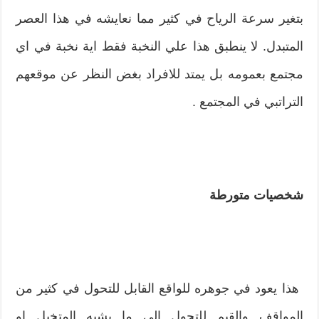
بتغير سرعة الرياح في كثير مما نعايشه في هذا العصر
المتبدل‮. ‬لا‮ ‬ينطبق هذا علي النخبة فقط اية نخبة في اي
مجتمع بعمومه بل‮ ‬يمتد للافراد بغض النظر عن موقعهم
التراتبي في المجتمع‮ . ‬
شخصيات متورطة
‮ ‬هذا‮ ‬يعود في جوهره للواقع القابل للتحول في كثير من‮
‬المواقف والقيم للتحول الي ما‮ ‬يشبه المتخيل او