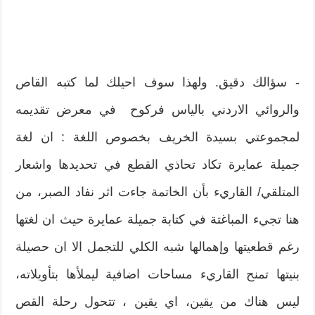
‮- ‬سؤالك‮ ‬دقيق‮. ‬ولهذا سوف احيلك لما كتبه‮ ‬القاص
والروائي‮ ‬الاردني بالياس فركوح ‮ ‬في معرض تقديمه
لمجموعتي بسيدة الخريف بخصوص اللغة‮ : ‬ان لغة
جميلة عمايرة تكاد تحاذي القطع في تحديدها واشعار
المتلقي‮/ ‬القاريء بأن الخاتمة جاءت اثر نفاد الصبر،‮ ‬من
هنا تجيء المباغتة في كتابة جميلة عمايرة حيث ان لغتها
رغم قطعيتها وإهمالها شبه الكلي للتجمل الا ان حصيلة
بنيتها تمنح القاريء مساحات اضافية ليملأها بتأويلاته،‮
‬ليس هناك من‮ ‬يقين،‮ ‬اي‮ ‬يقين‮ ‬،‮ ‬تتحول رحلة القص