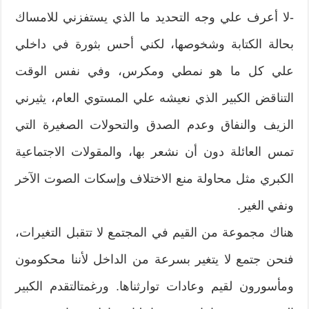
‮-‬لا أعرف علي وجه التحديد ما الذي‮ ‬يستفزني للامساك
بحالة الكتابة وشخوصها،‮ ‬لكني أحس بثورة في داخلي
علي كل ما هو نمطي ومكرس،‮ ‬وفي نفس الوقت
التناقض الكبير الذي نعيشه علي المستوي العام،‮ ‬يثيرني
الزيف والنفاق وعدم الصدق والتحولات الصغيرة التي
تمس العائلة دون أن نشعر بها،‮ ‬والمقولات الاجتماعية
الكبري مثل محاولة منع الاختلاف وإسكات الصوت الآخر
ونفي الغير‮.‬
هناك مجموعة من القيم في المجتمع لا تتقبل التغيرات،‮
‬فنحن جتمع لا‮ ‬يتغير بسرعة من الداخل لأننا محكومون
ومأسورون لقيم‮ ‬وعادات توارثناها‮. ‬ورغمتالتقدم الكبير