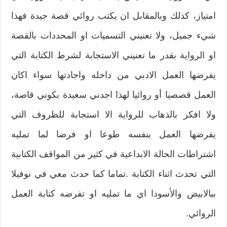
امتياز،‮ ‬كذلك‮ ‬وبالمقابل‮ ‬ان‮ ‬يكتب‮ ‬روائي‮ ‬قصة جيدة فهذا
شيء جميل،‮ ‬ولا‮ ‬تعنيني‮ ‬التسميات او المحددات‮ ‬بالقصة
او الرواية‮ ‬بقدر ما تعنيني‮ ‬الاستجابة لشرط الكتابة‮ ‬التي‮
‬يفرضها العمل الادبي من داخله واجادتها‮ ‬سواء اكان
العمل قصصيا أو روائيا‮ ‬لهذا‮ ‬اجدني سعيدة بكوني قاصة،‮
‬ولا افكر بالذهاب للرواية الا استجابة‮ ‬للظروف التي‮
‬يفرضها العمل بنفسه‮ ‬طوعا او فرضا لما تمليه
اشتراطات الحالة الابداعية‮ ‬في كثير من المواقف الكتابية
التي تحدث اثناء الكتابة‮ .‬تماما كما‮ ‬حدث معي‮ ‬في نوفيلا
ببالابيض والأسودا اي ما تمليه او تفرضه كتابة العمل‮
‬الروائي‮. ‬