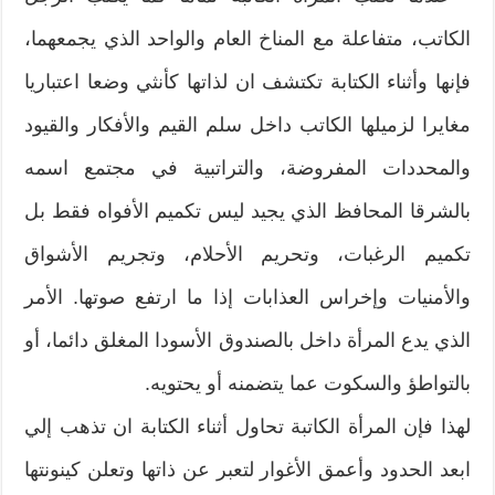
الكاتب،‮ ‬متفاعلة مع المناخ العام والواحد الذي‮ ‬يجمعهما،‮
‬فإنها وأثناء الكتابة تكتشف ان لذاتها كأنثي وضعا اعتباريا
مغايرا لزميلها الكاتب داخل سلم القيم والأفكار والقيود
والمحددات المفروضة،‮ ‬والتراتبية في مجتمع اسمه
بالشرقا المحافظ الذي‮ ‬يجيد ليس تكميم الأفواه فقط بل
تكميم الرغبات،‮ ‬وتحريم الأحلام،‮ ‬وتجريم الأشواق
والأمنيات وإخراس العذابات إذا ما ارتفع صوتها‮. ‬الأمر
الذي‮ ‬يدع المرأة داخل بالصندوق الأسودا المغلق دائما،‮ ‬أو
بالتواطؤ والسكوت عما‮ ‬يتضمنه أو‮ ‬يحتويه‮. ‬
لهذا فإن المرأة الكاتبة تحاول أثناء الكتابة ان تذهب إلي
ابعد الحدود وأعمق الأغوار لتعبر عن ذاتها وتعلن كينونتها