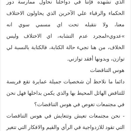
الذي نشهده فإننا في دواخلنا نحاول ممارسة دور
الحكماء والرقباء علي الآخرين الذي‮ ‬يحاولون الاختلاف
معنا،‮ ‬ولا نتقبله تحت اي مسمي سوي انه‮
»‬عدوي«لمجرد عدم التشابه،‮ ‬اي الاختلاف‮ ‬وليس
الخلاف،‮ ‬من‮ ‬هنا‮ ‬تجيء حالة الكتابة،‮ ‬فالكتابة بالنسبة لي
توازن،‮ ‬وبدونها أفقد توازني‮. ‬
هوس‮ ‬التناقضات
‮‬دائما ما نلاحظ أن شخصيات جميلة عمايرة تقع فريسة‮
‬للتناقض الهائل المحيط بها والذي‮ ‬يكمن بداخلها فهل نحن
في مجتمعات تغوص في هوس‮ ‬التناقضات؟
‮- ‬نحن مجتمعات تعيش وتتعايش في هوس التناقصات
التي تقود للازدواجية في الرأي والقيم‮ ‬والافكار التي تتغير