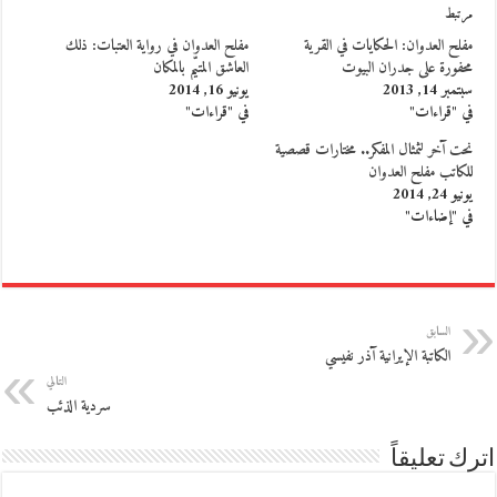
مرتبط
مفلح العدوان: الحكايات في القرية
مفلح العدوان في رواية العتبات: ذلك
محفورة على جدران البيوت
العاشق المتيّم بالمكان
سبتمبر 14, 2013
يونيو 16, 2014
في "قراءات"
في "قراءات"
نحت آخر لثمثال المفكر.. مختارات قصصية
للكاتب مفلح العدوان
يونيو 24, 2014
في "إضاءات"
السابق
الكاتبة الإيرانية آذر نفيسي
التالي
سردية الذئب
اترك تعليقاً