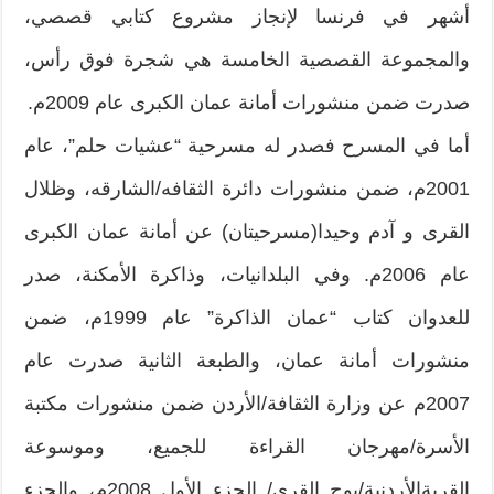
أشهر في فرنسا لإنجاز مشروع كتابي قصصي،
والمجموعة القصصية الخامسة هي شجرة فوق رأس،
صدرت ضمن منشورات أمانة عمان الكبرى عام 2009م.
أما في المسرح فصدر له مسرحية “عشيات حلم”، عام
2001م، ضمن منشورات دائرة الثقافه/الشارقه، وظلال
القرى و آدم وحيدا(مسرحيتان) عن أمانة عمان الكبرى
عام 2006م. وفي البلدانيات، وذاكرة الأمكنة، صدر
للعدوان كتاب “عمان الذاكرة” عام 1999م، ضمن
منشورات أمانة عمان، والطبعة الثانية صدرت عام
2007م عن وزارة الثقافة/الأردن ضمن منشورات مكتبة
الأسرة/مهرجان القراءة للجميع، وموسوعة
القريةالأردنية/بوح القرى/ الجزء الأول 2008م، والجزء