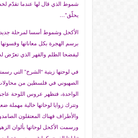
شموط الذي قال لها عندما تقدّم لخط
يحلّق”…
الأكحل وشموط أسسا لمرحلة جديدة
برسم الهجرة بكل معاناتها وقسوتها و
ليفضحا الظلم والقهر الذي تعرّض ل
الصهيوني في فلسطين من محاولات ت
الواحدة، فتظهر عروس اللوحة عاجزة
وتترك زوايا لوحاتها خالية مهملة ضع
والأطراف فهناك المعتقلون الصامدو
ورسمت الأكحل لوحاتها بألوان الزهو