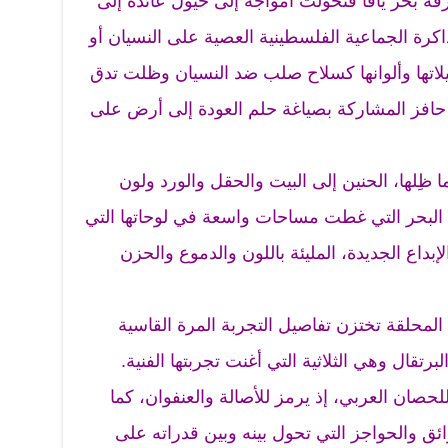
رقة بحر يافا فتحولت أمواجه إلى خيول عائدة إلى
اكرة الجماعية الفلسطينية العصية على النسيان أو
تها وألوانها كسلاح صلب ضد النسيان وظلت تدق
افز المشاركة بصياغة حلم العودة إلى أرض على
ما ظِلها، الحنين إلى البيت والحقل والورد ولون
قة البحر التي غطت مساحات واسعة في لوحاتها التي
بداع الجديدة، المليئة باللون والدموع والحزن
 المحلقة تختزن تفاصيل التجربة المرة القاسية
البرتقال وهي الثلاثية التي أغنت تجربتها الفنية.
حصان العربي، إذ يرمز للأصالة والعنفوان، كما
وائق والحواجز التي تحول بينه وبين قدراته على