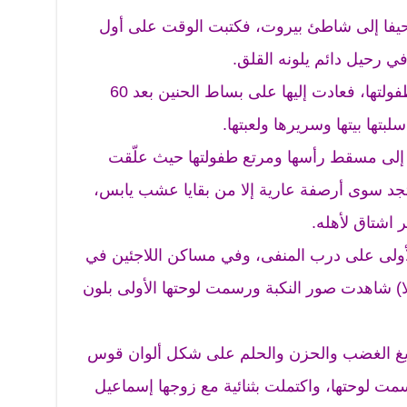
حيفا إلى شاطئ بيروت، فكتبت الوقت على أول
 رحيل دائم يلونه القلق.
نسيت طفلة يافا لعبتها على سرير طفولتها، فعادت إليها على بساط الحنين بعد 60
بتها بيتها وسريرها ولعبتها.
حل إلى مسقط رأسها ومرتع طفولتها حيث علّقت
 تجد سوى أرصفة عارية إلا من بقايا عشب يابس،
 اشتاق لأهله.
ولى على درب المنفى، وفي مساكن اللاجئين في
ا) شاهدت صور النكبة ورسمت لوحتها الأولى بلون
ريغ الغضب والحزن والحلم على شكل ألوان قوس
 لوحتها، واكتملت بثنائية مع زوجها إسماعيل