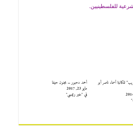
شرعية للفلسطينيين.
ريب” للكاتبة أسماء ناصر أبو
أحمد دحبور .. مجنون حيفا
مايو 23, 2017
في "خبر رئيسي"
"