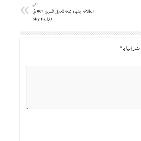
التالي
انطلاقة جديدة ممتعة للعميل السري 007 في
فيلمSky Fall
مشار إليها بـ
*