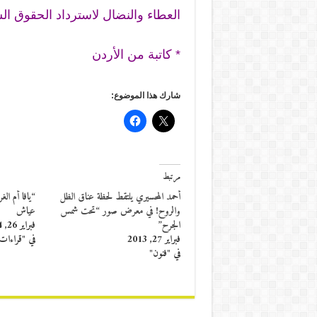
العطاء والنضال لاسترداد الحقوق ال
* كاتبة من الأردن
شارك هذا الموضوع:
مرتبط
أحمد المحسيري يلتقط لحظة عناق الظل
“يافا أم الغ
والروح! في معرض صور “تحت شمس
عياش
الجرح”
فبراير 26, 2014
فبراير 27, 2013
في "قراءات
في "فنون"