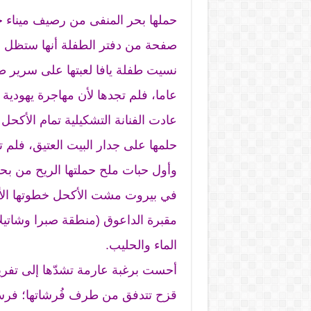
حملها بحر المنفى من رصيف ميناء 
صفحة من دفتر الطفلة أنها ستظل في
عاما، فلم تجدها لأن مهاجرة يهودية سل
عادت الفنانة التشكيلية تمام الأك
حلمها على جدار البيت العتيق، فلم
وأول حبات ملح حملتها الريح من بحر
في بيروت مشت الأكحل خطوتها الأ
مقبرة الداعوق (منطقة صبرا وشاتيل
الماء والحليب.
أحست برغبة عارمة تشدّها إلى تف
قزح تتدفق من طرف فُرشاتها؛ فرسمت