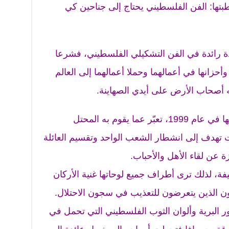
بتها: الفن الفلسطيني يحتاج إلى جناحين كي
 رائدة في الفن التشكيلي الفلسطيني، فشرعا
أحزانها في أعمالهما وحملا أعمالهما إلى العالم
ه أصحاب الأرض على أيدي الصهاينة.
في لوحتها زيتية “الشرخ” التي رسمتها في عام 1999، تعبّر عما يقوم به المحتل
هدف إلى انشطار الشعب الواحد وتقسيم العائلة
 عن لقاء الأهل والأحباب.
يفة، لذلك ترى أطراف جميع لوحاتها غنية الأركان
ن الذين يتعرضون للتعذيب في سجون الاحتلال.
ر البرية وألوان الثوب الفلسطيني التي تحمل في