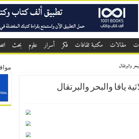
ات
مقالات
مكتبة ثقافات
فكر
أسرار
علوم
بحث
اتص
بحر والبرتقال
مواق
ثية يافا والبحر والبرتقال