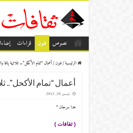
نصوص
فنون
قراءات
إضاء
الرئيسية
/
فنون
/
أعمال “تمام الأكحل”.. ثلاثية يافا وال
أعمال “تمام الأكحل”.. ثلا
ديسمبر 30, 2012
هدا سرحان *
( ثقافات )