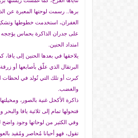
ثناياها الفرح، كما غمست ريشتها بز
برها.. رسمت لوحتها المعبرة عن الذ
الغفران، استخدمت خطوطها وتشكيلا
على جدران الذاكرة بحماس يؤججه ح
امتداد الحنين.
يلاحقها في بعدها الحنين إلى يافا، ك
البرتقال الذي علّق بأصابعها أو زر
كبرت أو تلك التي تُولد في لحظات الإ
والغضب.
ذاكرة الأكحل غنية بالصور، ومخيلتها
فتحولها تمام إلى ثلاثية يافا والبحر و
وفي الكثير من لوحاتها وجود واضح لل
تقول، فهو أحيانا مُحاصر ومُقيد بالع