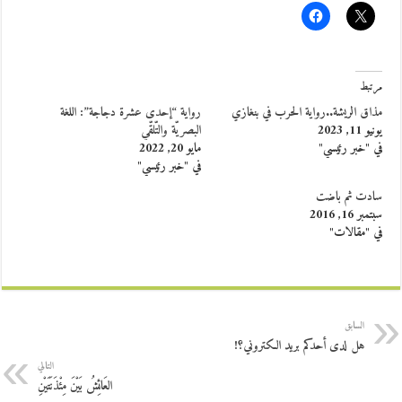
مرتبط
مذاق الريشة..رواية الحرب في بنغازي
رواية “إحدى عشرة دجاجة”: اللغة
يونيو 11, 2023
البصريّة والتّلقّي
في "خبر رئيسي"
مايو 20, 2022
في "خبر رئيسي"
سادت ثم باضت
سبتمبر 16, 2016
في "مقالات"
السابق
هل لدى أحدكم بريد الكتروني؟!
التالي
العَائِشُ بَيْنَ مِئْذَنَتَيْنِ