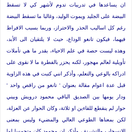
ان يساعدها في تدريبات تدوم لأشهر كي لا تسقط
البيضة على الجليد ويموت الوليد، وغالبا ما تسقط البيضة
رغم كل اساليب الحذر والاحتراز، وربما بسبب الافراط
فيهما، فيكون تانغو الوداع، حيث لا يلتقيان الى الأبد،
وهذه ليست حصة في علم الاحياء، بقدر ما هي تأملات
تأويلية لعالم مهجور، لكنه يحزر بالفطرة ما لا نقوى على
ادراكه بالوعي والتعلم، وأذكر انني كتبت في هذه الزاوية
قبل عدة اعوام مقالة بعنوان ‘ تانغو من راقص واحد ‘
ودار يومها بين الصديق الباقي محمود درويش وبيني
حوار لم ينقطع للقاءين او ثلاثة، وكان الحوار عن العزلة،
لكن بمعناها الطوعي العالي والمضيء وليس بمعنى
الانسحاب والتشرنق، وأذكر ان محمود كان متحمسا لما