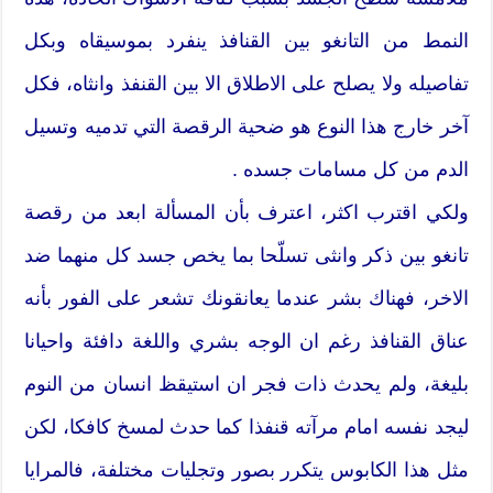
النمط من التانغو بين القنافذ ينفرد بموسيقاه وبكل
تفاصيله ولا يصلح على الاطلاق الا بين القنفذ وانثاه، فكل
آخر خارج هذا النوع هو ضحية الرقصة التي تدميه وتسيل
الدم من كل مسامات جسده .
ولكي اقترب اكثر، اعترف بأن المسألة ابعد من رقصة
تانغو بين ذكر وانثى تسلّحا بما يخص جسد كل منهما ضد
الاخر، فهناك بشر عندما يعانقونك تشعر على الفور بأنه
عناق القنافذ رغم ان الوجه بشري واللغة دافئة واحيانا
بليغة، ولم يحدث ذات فجر ان استيقظ انسان من النوم
ليجد نفسه امام مرآته قنفذا كما حدث لمسخ كافكا، لكن
مثل هذا الكابوس يتكرر بصور وتجليات مختلفة، فالمرايا