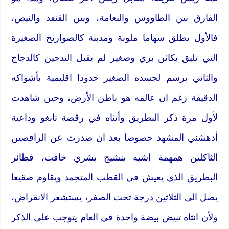
الفارق بين الطاووس والنعامة، وبين القنفذ والنيص،
فالأول يطلق سهاما ملونة ومدببة كالصواريخ الصغيرة
التي تليق بكائن بري وصغير لم يقبل التدجين كالدجاج
والثاني يرسم لجسده الصغير حدودا اقليمية بأشواكه
الدقيقة رغم ان عالمه هو باطن الأرض، وحين شاهدت
لأول مرة ذكر البطريق وأنثاه في رقصة تانغو وداعية
أدهشني المشهد خصوصا بعد ان صدرت عن الراقصين
الثاكلين همهمة اشبه بنشيج بشري خافت، فطائر
البطريق الذي يعيش في القطب المتجمد ويقاوم صقيعا
يصل الى الثلاثين درجة تحت الصفر، يستشعر الانقراض،
ولأن انثاه تبيض بيضة واحدة في العام يتوجب على الذكر