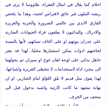
احلام كما يقال في امثال الفقراء، طاووسا لا يرى في
ريشه الملون غير عائق لافتراس لحمه، وهذا ما يلخص
الفارق الابدي بين عالمي الضرورة والحرية والغريزة
والادراك، والبدائيون لا يعلقون فراء الحيوانات الضارية
على جدران بيوتهم او على اكتاف نسائهم، لأنها بالنسبة
لحاجتهم ادوات يمكن استثمارها محليا، لهذا قد يعثر
جاهل بدائي على لوحة لفان غوخ او سيزان ثم يحولهما
الى مجرد اداة لاستخدامات لا تتخطى الغريزة واشباعها،
لهذا يقول مثل قديم لا تلق اللؤلؤ امام الخنازير، او ان
نهاية مشهد ما كانت كارثية واشبه بدخول فيل الى
متحف من الخزف .
وبمزيد من التأويل للرّقص الذاتي وبدون آخر تصبح