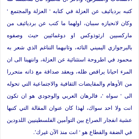
كتبه برديائيف عن العزلة في كتابه ‘ العزلة والمجتمع ‘
وكان لانحيازه سببان، اولهما ما كتب عن برديائيف من
ماركسيين ارثوذوكس او دوغمائيين حيث وصفوه
بالبرجوازي اليميني التائه، وثانيهما التناغم الذي شعر به
محمود في اطروحة استثنائية عن العزلة، وانتهينا الى ان
المرء احيانا يراقص ظله، ويعقد صداقة مع ذاته متحررا
من الأوهام والمقايضات الثقافية والاجتماعية التي تحوله
الى ‘ سواه ‘، فالرهان العربي والوجودي هو ان تكون
انت ولا احد سواك، لهذا كان عنوان المقالة التي كتبها
عشية انفجار الصراع بين التوأمين الفلسطينيين اللدودين
في الضفة والقطاع هو ‘ انت منذ الآن غيرك’.