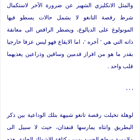
والمثل الانكليزي الشهير عن ضرورة الآخر لاستكمال
شرط رقصة التانغو لا يشمل حالات يسطو فيها
المونولوغ على الديالوغ، ويضطر الراقص الى معانقة
ذاته التي هي ‘ آخره ‘، اما الايقاع فهو ليس عزفا خارجيا
بقدر ما هو من افراز قدمين وساقين وذراعين يغذيهما
قلب واحد .
‘ ‘ ‘
لوهلة تخيلت رقصة تانغو شبيهة بتلك الوداعية بين ذكر
البطريق وانثاه يمارسها قنفذان، حيث لا سبيل الى
ملامسة سطح الجسد بسبب كثافة الاشواك الحادة، هذه