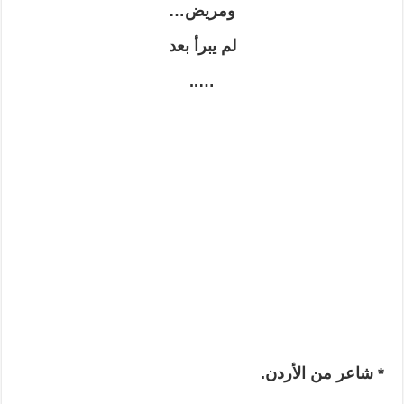
ومريض…
لم يبرأ بعد
…..
* شاعر من الأردن.