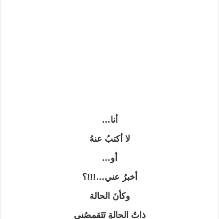
أنا…
لا أكتبُ عنهُ
أو…
أخبرُ عني…!!!؟
وكأنَ الحالة
ذاتُ الحالةِ تَتَقمصُني