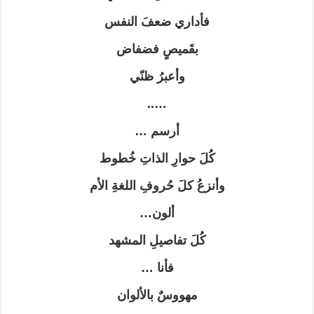
فأداري ضعفَ النفس
بقَميصٍ فضفاض
وأعبرُ ظنّي
…..
أرسم …
كُلَ حوارِ الذاتِ خُطوط
وأنزعُ كلَ حُروفِ اللغةِ الأم
ألون…
كُلَ تفاصيلِ المشهد
فأنا …
مهووسٌ بالألوان