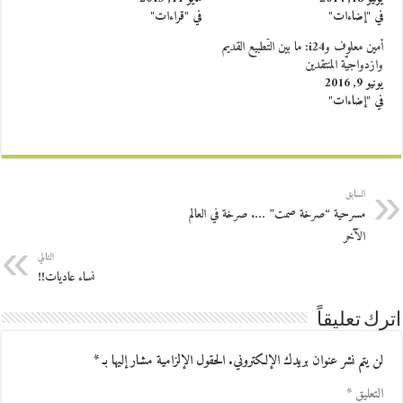
في "إضاءات"
في "قراءات"
أمين معلوف وi24: ما بين التّطبيع القديم
وازدواجيّة المنتقدين
يونيو 9, 2016
في "إضاءات"
السابق
مسرحية “صرخة صمت” …. صرخة في العالم
الآخر
التالي
نساء عاديات!!
اترك تعليقاً
لن يتم نشر عنوان بريدك الإلكتروني.
الحقول الإلزامية مشار إليها بـ
*
التعليق
*