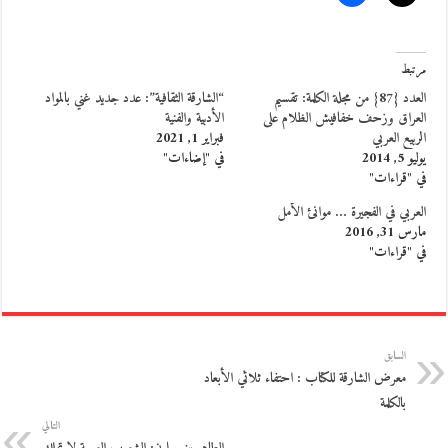
مرتبط
العدد {87} من مجلة الكلمة: تقسيم
“الشارقة الثقافية”: عدد جديد غني بالمواد
العراق وزحف خفافيش الظلام على
الأدبية والفنية
الربيع العربي
فبراير 1, 2021
يوليو 5, 2014
في "إضاءات"
في "قراءات"
العربي في الفجيرة … موانئ الأمل
مارس 31, 2016
في "قراءات"
السابق
معرض الشارقة للكتاب : احتفاء ثلاثي الأبعاد
بالكلمة
التالي