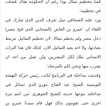
قمنا بتحطيم تمثال بوذا رغم ان الحكومة هناك فشلت
في تحطيمه’.
ورد عليه الصحافي نبيل شرف الدين الذي شارك في
اللقاء ان ‘عمرو بن العاص (الصحابي الذي فتح مصر)
دخل مصر ولم يحطم تمثالا، لان تحطيم التماثيل مرتبط
بعبادتها، ولا احد يعبد التماثيل الان، كذلك فان هذا التراث
الانساني ملك لكل المصريين ولن نقبل من احد ان
يقترب منها ونحن لكم بالمرصاد’.
وقدمت مداخلة في البرنامج لنائب رئيس حركة النهضة
التونسية الشيخ عبد الفتاح مورو الذي تسائل في
مداخلته موجها حديثه للشيخ الجوهري ‘من انتم مرة
اخرى حتى تقومون بذلك فهل قام سيدنا عمرو بن