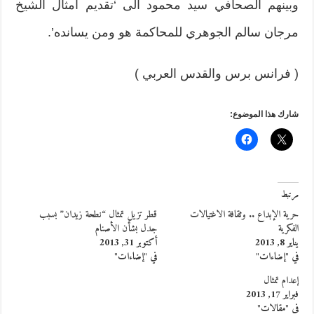
وبينهم الصحافي سيد محمود الى ‘تقديم امثال الشيخ
مرجان سالم الجوهري للمحاكمة هو ومن يسانده’.
( فرانس برس والقدس العربي )
شارك هذا الموضوع:
مرتبط
حرية الإبداع‮ .. ‬وثقافة الاغتيالات
قطر تزيل تمثال “نطحة زيدان” بسبب
الفكرية‮ ‬
جدل بشأن الأصنام
يناير 8, 2013
أكتوبر 31, 2013
في "إضاءات"
في "إضاءات"
إعدام تمثال
فبراير 17, 2013
في "مقالات"